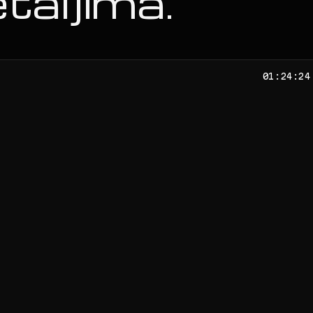
taljima.
01:24:26