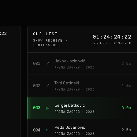
:06
CUE LIST
01:24:26:06
SHOW ARCHIVE ·
25 FPS · NON-DROP
LUMILAS.DB
Jakov Jozinović
✓
001
2.5s
ARENA ZAGREB · 2026
Toni Cetinski
✓
002
4.0s
ARENA ZAGREB · 2026
Sergej Ćetković
✓
003
3.0s
ARENA ZAGREB · 2026
Peđa Jovanović
▶
004
2.5s
ARENA ZAGREB · 2026