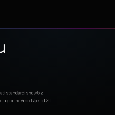
 živ tek
e sjedne
to.
u
u precizan
lati standardi showbiz
an u godini. Već dulje od 20