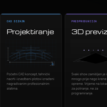
CAD DIZAJN
PREDPRODUKCIJA
Projektiranje
3D previ
Početni CAD koncept, tehnički
Svaki show zamišljen je 
nacrti i izvedbeni plotovi izrađeni
mnogo prije nego krene
nagrađivanim profesionalnim
opreme. Vrijeme na lokaci
alatima.
za poliranje, ne za
programiranje.