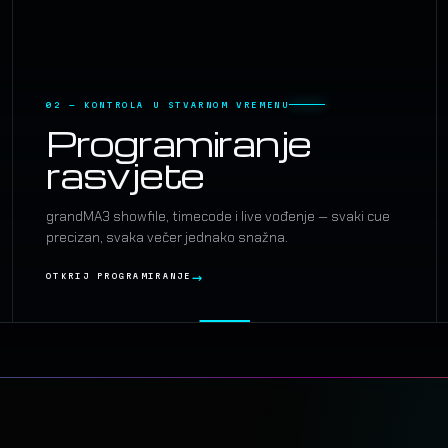
02 — KONTROLA U STVARNOM VREMENU
Programiranje
rasvjete
grandMA3 showfile, timecode i live vođenje — svaki cue
precizan, svaka večer jednako snažna.
OTKRIJ PROGRAMIRANJE