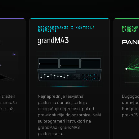
PROGRAMIRANJE I KONTROLA
PROGRAM
RASVJETE
LASERA
z
grandMA3
i izrađen
Najnaprednija rasvjetna
Dugogodi
 montaža
platforma današnjice koja
upravlja
ji služi
omogućuje neprekinut put od
Pangolin
pre-viz studija do pozornice. Naši
preko 15
su programeri instruktori na
grandMA2 i grandMA3
platformama.