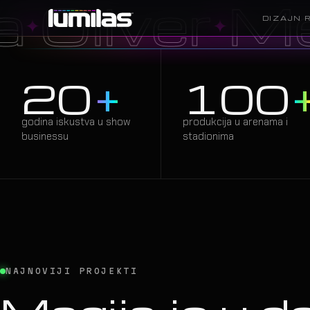
er
Megada
✦
DIZAJN 
20
+
100
godina iskustva u show
produkcija u arenama i
businessu
stadionima
03
—
LASERI
02
—
NAJNOVIJI PROJEKTI
PROGRAMIRANJE