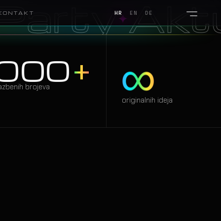
Aktualov
✦
KONTAKT
HR
EN
DE
∞
000
+
SHOW 01
azbenih brojeva
originalnih ideja