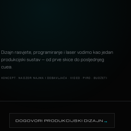
Dizajn rasvjete, programiranje i laser vodimo kao jedan
produkcijski sustav — od prve skice do posljednjeg
cuea.
KONCEPT · NADZOR NAJMA I DOBAVLJAČA · VIDEO · PIRO · BUDŽETI
R SHOW
00:12:06
DOGOVORI PRODUKCIJSKI DIZAJN