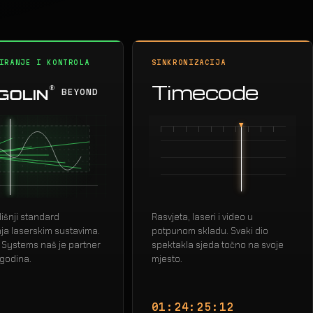
IRANJE I KONTROLA
SINKRONIZACIJA
Timecode
BEYOND
šnji standard
Rasvjeta, laseri i video u
nja laserskim sustavima.
potpunom skladu. Svaki dio
 Systems naš je partner
spektakla sjeda točno na svoje
 godina.
mjesto.
01:24:26:21