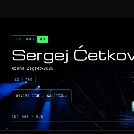
CUE 004
GO
Peđa Jovanov
Arena Zagreb
2026
LX
PRG
FX
OTVORI CIJELU GALERIJU
CUE 004 · RUN