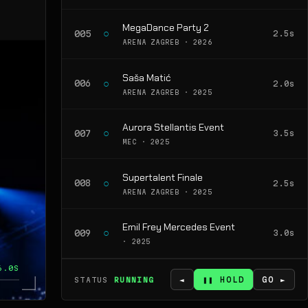
MegaDance Party 2
○
005
2.5s
ARENA ZAGREB · 2026
Saša Matić
○
006
2.0s
ARENA ZAGREB · 2025
Aurora Stellantis Event
○
007
3.5s
MEC · 2025
Supertalent Finale
○
008
2.5s
ARENA ZAGREB · 2025
Emil Frey Mercedes Event
○
009
3.0s
· 2025
6.0S
◄
❚❚ HOLD
GO ►
STATUS
RUNNING