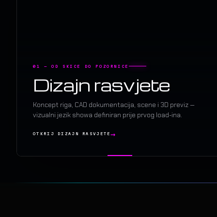
01 — OD SKICE DO POZORNICE
Dizajn rasvjete
Koncept riga, CAD dokumentacija, scene i 3D previz —
vizualni jezik showa definiran prije prvog load-ina.
OTKRIJ DIZAJN RASVJETE