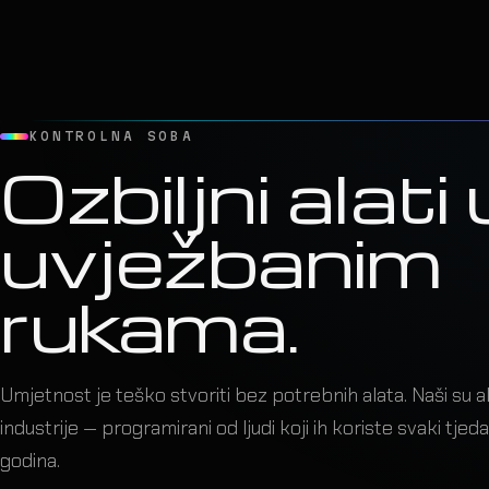
Dizajn postaje
kada svaki cu
na svoje mjes
KONTROLNA SOBA
Ozbiljni alati 
Showfile, timecode i live vođenje pretvaraju statičan koncept 
uvježbanim
ritam koji diše s izvođačem i publikom.
rukama.
Umjetnost je teško stvoriti bez potrebnih alata. Naši su a
industrije — programirani od ljudi koji ih koriste svaki tjed
godina.