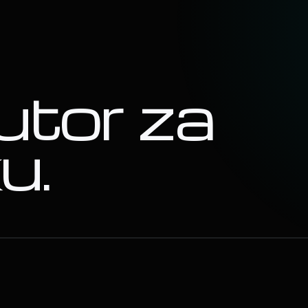
utor za
ku.
PROGRAMIRANJE RASVJETE
LASE
2
03
DESIGN · CONTROL · LASER