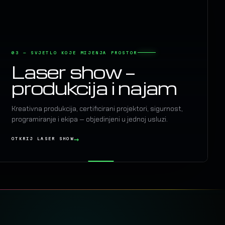
03 — SVJETLO KOJE MIJENJA PROSTOR
Laser show —
produkcija i najam
Kreativna produkcija, certificirani projektori, sigurnost,
programiranje i ekipa — objedinjeni u jednoj usluzi.
OTKRIJ LASER SHOW