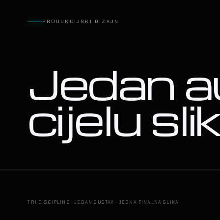
PRODUKCIJSKI DIZAJN
Jedan a
cijelu sli
DIZAJN RASVJETE
01
0
ALEKSANDRA PRIJOVIĆ · LASER SHOW
TRI DISCIPLINE · JEDAN SUSTAV · JEDNA FINALNA SLIKA
02 / PROGRAMIRANJE RASVJETE