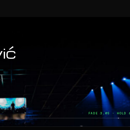
ić
FADE 2.5S · HOLD 