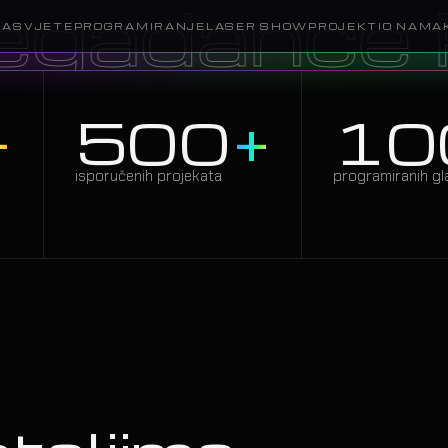
nce Party
RASVJETE
PROGRAMIRANJE
LASER SHOW
PROJEKTI
O NAMA
+
500
+
10
isporučenih projekata
programiranih gl