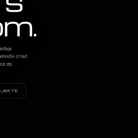
 s
om.
eđaja.
ehnički crtež
ice do
OJEKTE