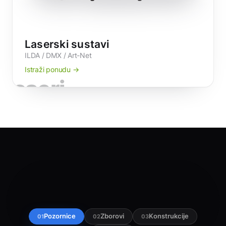
Laserski sustavi
ILDA / DMX / Art-Net
Istraži ponudu →
laseri
Pozornice
Zborovi
Konstrukcije
01
02
03