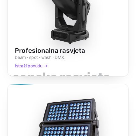
Profesionalna rasvjeta
beam · spot · wash · DMX
Istraži ponudu →
scenska rasvjeta