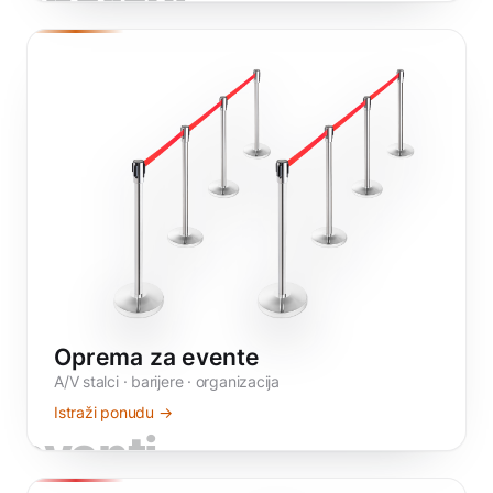
zborovi
Oprema za evente
A/V stalci · barijere · organizacija
Istraži ponudu →
eventi