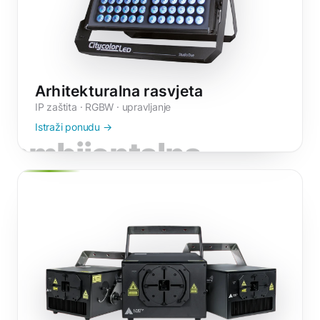
Arhitekturalna rasvjeta
IP zaštita · RGBW · upravljanje
Istraži ponudu →
ambijentalna