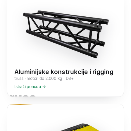
Aluminijske konstrukcije i rigging
truss · motori do 2.000 kg · D8+
Istraži ponudu →
truss