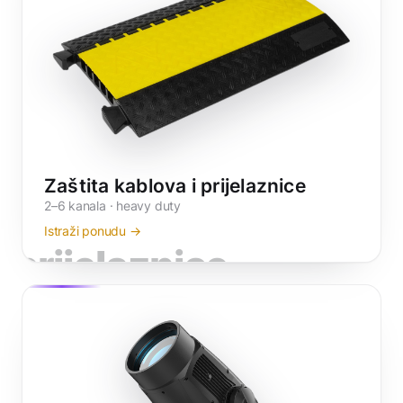
Zaštita kablova i prijelaznice
2–6 kanala · heavy duty
Istraži ponudu →
prijelaznice