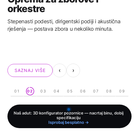
Oprema za evente
Plesni podiji, modne piste, barijere za publiku i
govornice — sve što manifestacija treba uz samu
binu.
‹
›
SAZNAJ VIŠE
01
02
03
04
05
06
07
08
09
Naš adut: 3D konfigurator pozornice — nacrtaj binu, dobij
specifikaciju
Isprobaj besplatno →