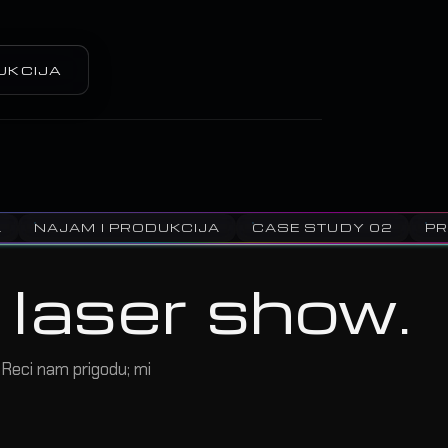
UKCIJA
1
NAJAM I PRODUKCIJA
CASE STUDY 02
PR
 laser show.
. Reci nam prigodu; mi