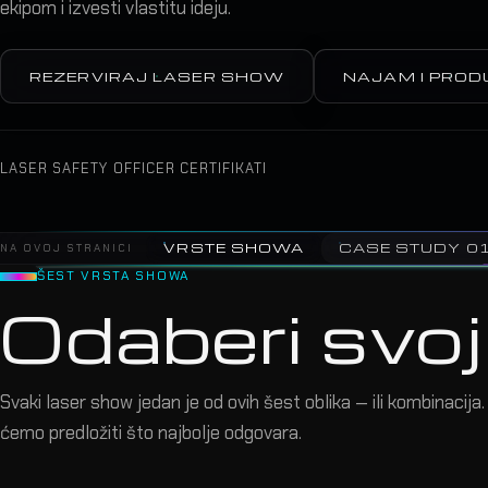
ekipom i izvesti vlastitu ideju.
REZERVIRAJ LASER SHOW
NAJAM I PROD
LASER SAFETY OFFICER CERTIFIKATI
VRSTE SHOWA
CASE STUDY 0
NA OVOJ STRANICI
ŠEST VRSTA SHOWA
Odaberi svoj
Svaki laser show jedan je od ovih šest oblika — ili kombinacija
ćemo predložiti što najbolje odgovara.