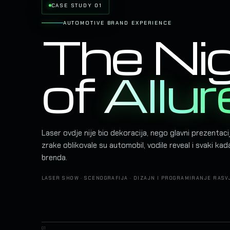
CASE STUDY 01
AUTOMOTIVE BRAND EXPERIENCE
The Ni
of
Allur
Laser ovdje nije bio dekoracija, nego glavni prezentaci
zrake oblikovale su automobil, vodile reveal i svaki kad
brenda.
LASER SHOW · SCENOGRAFIJA · DIZAJN I PROGRAMIRANJE RASV
01