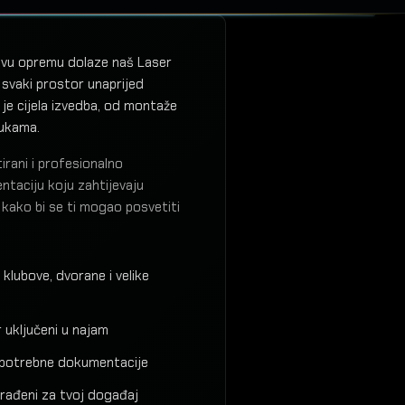
svu opremu dolaze naš Laser
 svaki prostor unaprijed
je cijela izvedba, od montaže
rukama.
tirani i profesionalno
taciju koju zahtijevaju
 kako bi se ti mogao posvetiti
 klubove, dvorane i velike
r uključeni u najam
a potrebne dokumentacije
izrađeni za tvoj događaj