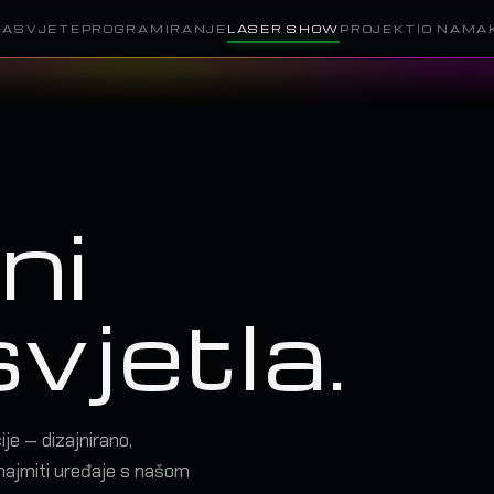
RASVJETE
PROGRAMIRANJE
LASER SHOW
PROJEKTI
O NAMA
ni
svjetla.
je — dizajnirano,
unajmiti uređaje s našom