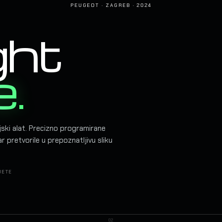
PEUGEOT · ZAGREB · 2024
ght
e.
jski alat. Precizno programirane
ar pretvorile u prepoznatljivu sliku
JETE
02