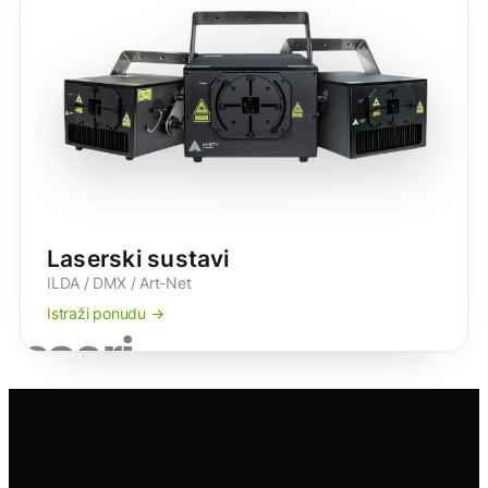
Laserski sustavi
ILDA / DMX / Art-Net
Istraži ponudu →
laseri