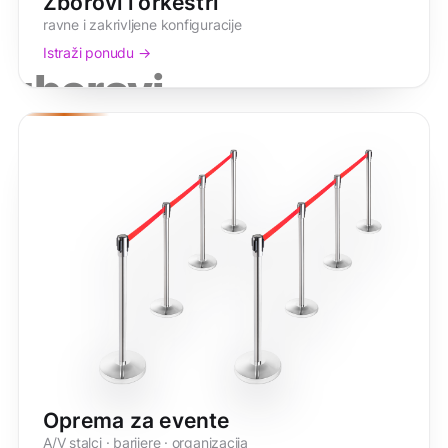
Zborovi i orkestri
ravne i zakrivljene konfiguracije
Istraži ponudu →
zborovi
Oprema za evente
A/V stalci · barijere · organizacija