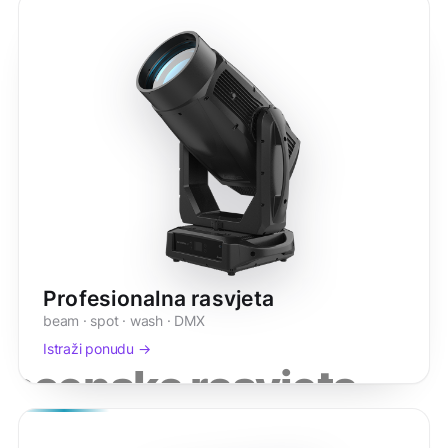
Profesionalna rasvjeta
beam · spot · wash · DMX
Istraži ponudu →
scenska rasvjeta