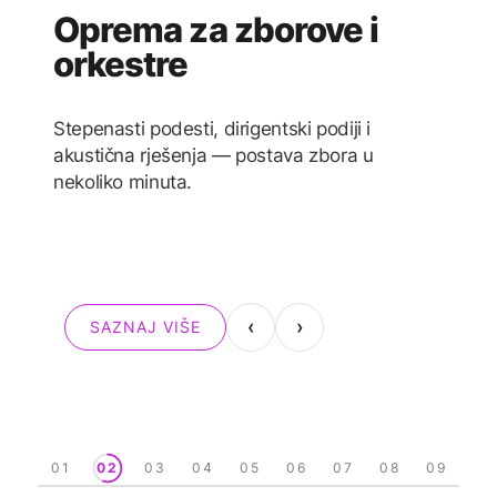
Oprema za zborove i
orkestre
Stepenasti podesti, dirigentski podiji i
akustična rješenja — postava zbora u
nekoliko minuta.
Otvori 3D konfigurator
‹
›
SAZNAJ VIŠE
01
02
03
04
05
06
07
08
09