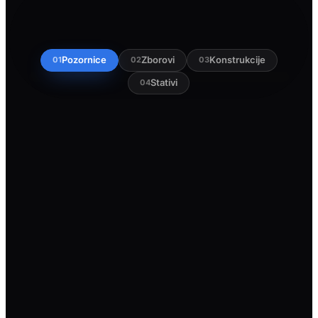
Pozornice
Zborovi
Konstrukcije
01
02
03
Stativi
04