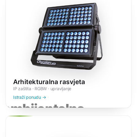
Arhitekturalna rasvjeta
IP zaštita · RGBW · upravljanje
Istraži ponudu →
ambijentalna