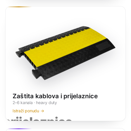
Zaštita kablova i prijelaznice
2–6 kanala · heavy duty
Istraži ponudu →
prijelaznice