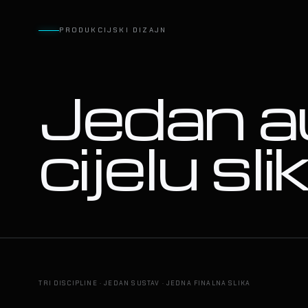
PRODUKCIJSKI DIZAJN
Jedan a
cijelu sli
DIZAJN RASVJETE
01
0
JAKOV JOZINOVIĆ · PROGRAMIRANJE
TRI DISCIPLINE · JEDAN SUSTAV · JEDNA FINALNA SLIKA
02 / PROGRAMIRANJE RASVJETE