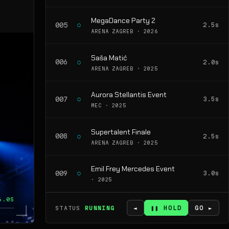
MegaDance Party 2
○
005
2.5s
ARENA ZAGREB · 2026
Saša Matić
○
006
2.0s
ARENA ZAGREB · 2025
Aurora Stellantis Event
○
007
3.5s
MEC · 2025
Supertalent Finale
○
008
2.5s
ARENA ZAGREB · 2025
Emil Frey Mercedes Event
○
009
3.0s
· 2025
6.0S
◄
❚❚ HOLD
GO ►
STATUS
RUNNING