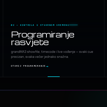
02 — KONTROLA U STVARNOM VREMENU
Programiranje
rasvjete
grandMA3 showfile, timecode i live vođenje — svaki cue
precizan, svaka večer jednako snažna.
OTKRIJ PROGRAMIRANJE