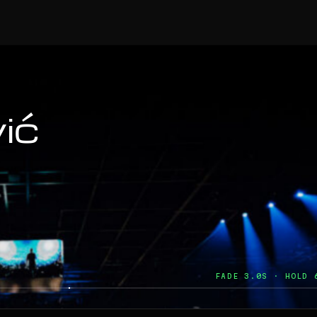
ić
FADE 3.0S · HOLD 