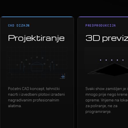
CAD DIZAJN
PREDPRODUKCIJA
Projektiranje
3D previ
Početni CAD koncept, tehnički
Svaki show zamišljen je 
nacrti i izvedbeni plotovi izrađeni
mnogo prije nego krene
nagrađivanim profesionalnim
opreme. Vrijeme na lokaci
alatima.
za poliranje, ne za
programiranje.