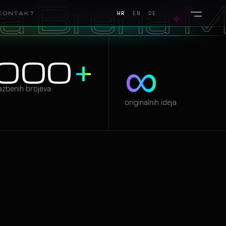
na
Megada
✦
KONTAKT
HR
EN
DE
∞
000
+
SHOW 01
azbenih brojeva
originalnih ideja