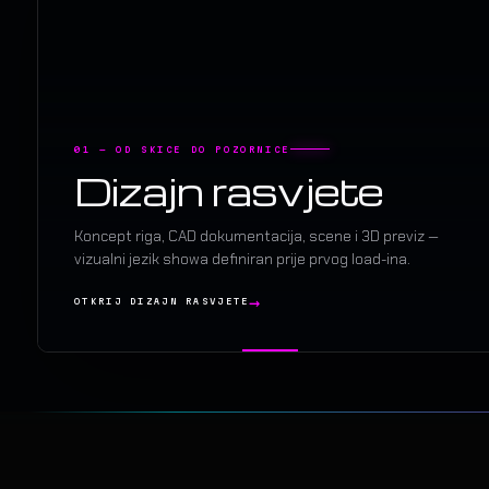
01 — OD SKICE DO POZORNICE
Dizajn rasvjete
Koncept riga, CAD dokumentacija, scene i 3D previz —
vizualni jezik showa definiran prije prvog load-ina.
OTKRIJ DIZAJN RASVJETE