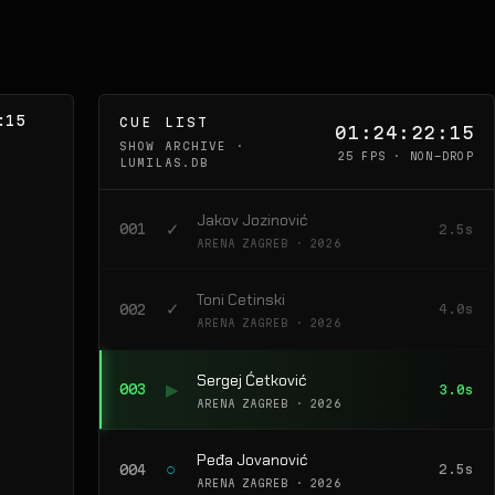
:04
CUE LIST
01:24:24:04
SHOW ARCHIVE ·
25 FPS · NON-DROP
LUMILAS.DB
Jakov Jozinović
✓
001
2.5s
ARENA ZAGREB · 2026
Toni Cetinski
✓
002
4.0s
ARENA ZAGREB · 2026
Sergej Ćetković
▶
003
3.0s
ARENA ZAGREB · 2026
Peđa Jovanović
○
004
2.5s
ARENA ZAGREB · 2026