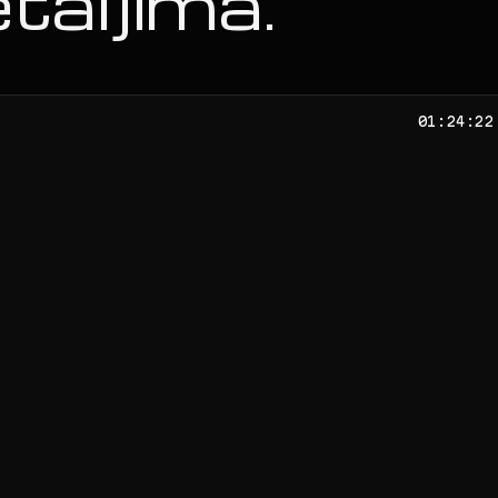
taljima.
01:24:24