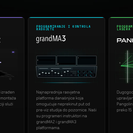
PROGRAMIRANJE I KONTROLA
PROGRAM
RASVJETE
LASERA
z
grandMA3
i izrađen
Najnaprednija rasvjetna
Dugogodi
 montaža
platforma današnjice koja
upravlja
ji služi
omogućuje neprekinut put od
Pangolin
pre-viz studija do pozornice. Naši
preko 15
su programeri instruktori na
grandMA2 i grandMA3
platformama.