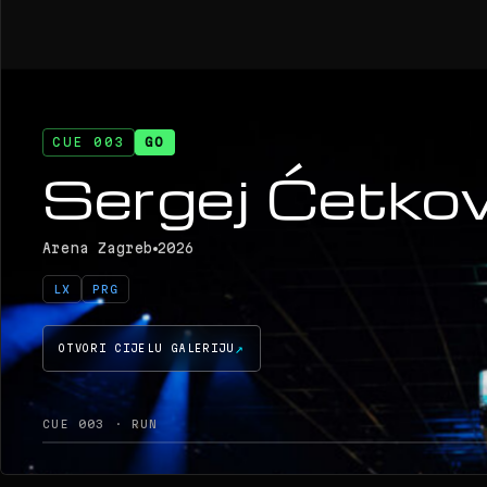
CUE 003
GO
Sergej Ćetkov
Arena Zagreb
2026
LX
PRG
OTVORI CIJELU GALERIJU
CUE 003 · RUN