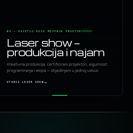
03 — SVJETLO KOJE MIJENJA PROSTOR
Laser show —
produkcija i najam
Kreativna produkcija, certificirani projektori, sigurnost,
programiranje i ekipa — objedinjeni u jednoj usluzi.
OTKRIJ LASER SHOW