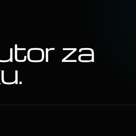
utor za
ku.
PROGRAMIRANJE RASVJETE
LASE
2
03
DESIGN · CONTROL · LASER