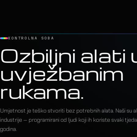
Dizajn postaje
kada svaki cu
na svoje mjes
KONTROLNA SOBA
Ozbiljni alati 
Showfile, timecode i live vođenje pretvaraju statičan koncept 
uvježbanim
ritam koji diše s izvođačem i publikom.
rukama.
Umjetnost je teško stvoriti bez potrebnih alata. Naši su a
industrije — programirani od ljudi koji ih koriste svaki tjed
godina.