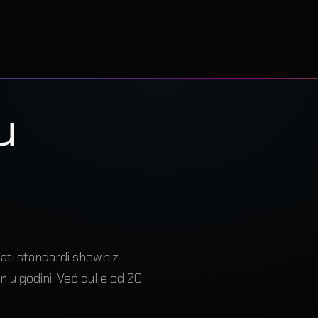
 živ tek
e sjedne
to.
u
u precizan
lati standardi showbiz
an u godini. Već dulje od 20