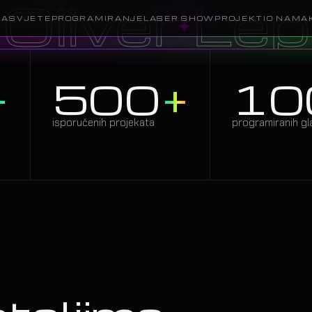
Lepa Bre
RASVJETE
PROGRAMIRANJE
LASER SHOW
PROJEKTI
O NAMA
+
500
+
10
isporučenih projekata
programiranih gl