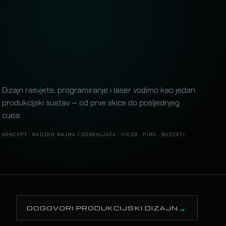
Dizajn rasvjete, programiranje i laser vodimo kao jedan
produkcijski sustav — od prve skice do posljednjeg
cuea.
KONCEPT · NADZOR NAJMA I DOBAVLJAČA · VIDEO · PIRO · BUDŽETI
R SHOW
00:11:02
DOGOVORI PRODUKCIJSKI DIZAJN