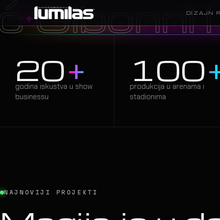
ni i Oliver
✦
DIZAJN 
20
+
100
godina iskustva u show
produkcija u arenama i
businessu
stadionima
03
—
LASERI
02
—
NAJNOVIJI PROJEKTI
PROGRAMIRANJE