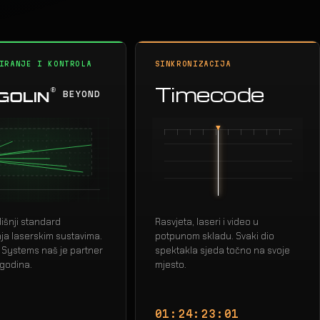
IRANJE I KONTROLA
SINKRONIZACIJA
Timecode
BEYOND
šnji standard
Rasvjeta, laseri i video u
nja laserskim sustavima.
potpunom skladu. Svaki dio
 Systems naš je partner
spektakla sjeda točno na svoje
 godina.
mjesto.
01:24:24:15