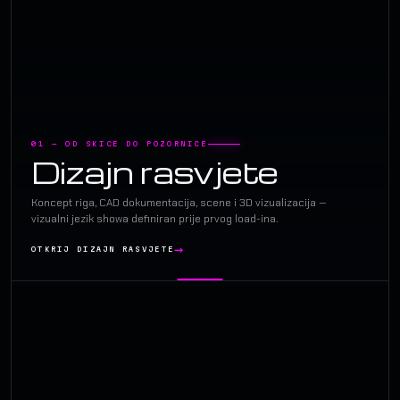
01 — OD SKICE DO POZORNICE
Dizajn rasvjete
Koncept riga, CAD dokumentacija, scene i 3D vizualizacija —
vizualni jezik showa definiran prije prvog load-ina.
OTKRIJ DIZAJN RASVJETE