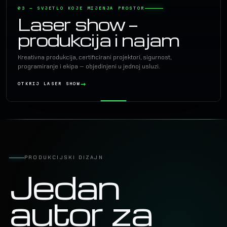
03 — SVJETLO KOJE MIJENJA PROSTOR
Laser show —
produkcija i najam
Kreativna produkcija, certificirani projektori, sigurnost,
programiranje i ekipa — objedinjeni u jednoj usluzi.
OTKRIJ LASER SHOW
PRODUKCIJSKI DIZAJN
Jedan
autor za