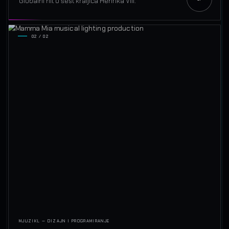
Globalni hit o šest kraljica Henrika VIII.
02 / 02
MJUZIKL — DIZAJN I PROGRAMIRANJE