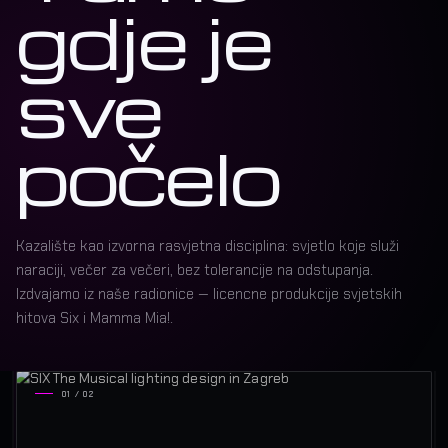
gdje je
sve
počelo
Kazalište kao izvorna rasvjetna disciplina: svjetlo koje služi
naraciji, večer za večeri, bez tolerancije na odstupanja.
Izdvajamo iz naše radionice — licencne produkcije svjetskih
hitova Six i Mamma Mia!.
01 / 02