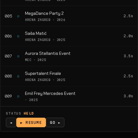
MegaDance Party 2
○
005
2.5s
ARENA ZAGREB · 2026
Saša Matić
○
006
2.0s
ARENA ZAGREB · 2025
Aurora Stellantis Event
○
007
3.5s
MEC · 2025
Supertalent Finale
○
008
2.5s
ARENA ZAGREB · 2025
Emil Frey Mercedes Event
○
009
3.0s
· 2025
STATUS
HELD
◄
▶ RESUME
GO ►