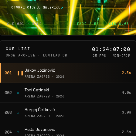
OTVORI CIJELU GALERIJU
CUE 001 · HOLD
FADE 2.5S · HOLD 6.0S
01:24:07:00
CUE LIST
SHOW ARCHIVE · LUMILAS.DB
25 FPS · NON-DROP
Jakov Jozinović
❚❚
001
2.5s
ARENA ZAGREB · 2026
Toni Cetinski
○
002
4.0s
ARENA ZAGREB · 2026
Sergej Ćetković
○
003
3.0s
ARENA ZAGREB · 2026
Peđa Jovanović
○
004
2.5s
ARENA ZAGREB · 2026