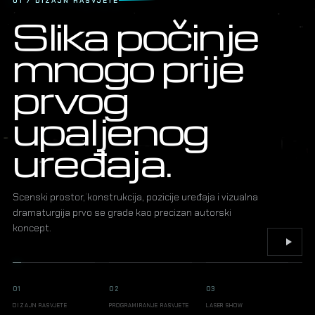
01 / DIZAJN RASVJETE
Slika počinje
mnogo prije
prvog
upaljenog
uređaja.
Scenski prostor, konstrukcija, pozicije uređaja i vizualna
dramaturgija prvo se grade kao precizan autorski
koncept.
01
02
03
DIZAJN RASVJETE
PROGRAMIRANJE RASVJETE
LASER SHOW