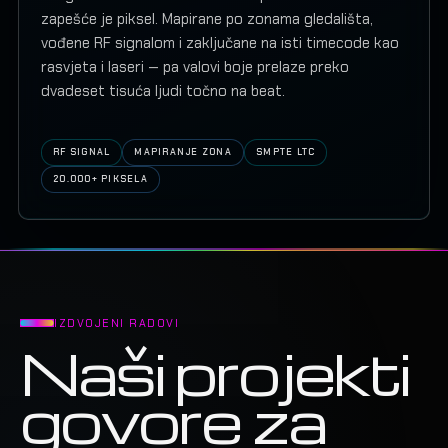
zapešće je piksel. Mapirane po zonama gledališta,
vođene RF signalom i zaključane na isti timecode kao
rasvjeta i laseri — pa valovi boje prelaze preko
dvadeset tisuća ljudi točno na beat.
RF SIGNAL
MAPIRANJE ZONA
SMPTE LTC
20.000+ PIKSELA
IZDVOJENI RADOVI
Naši projekti
govore za