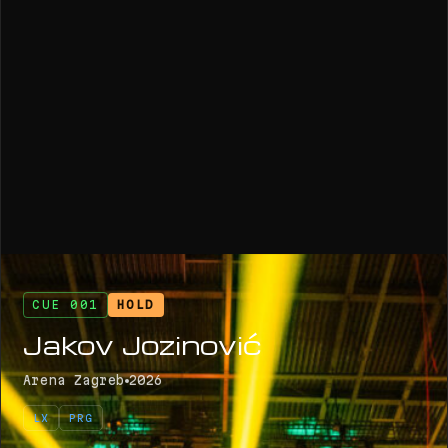
CUE 001
HOLD
Jakov Jozinović
Arena Zagreb
2026
LX
PRG