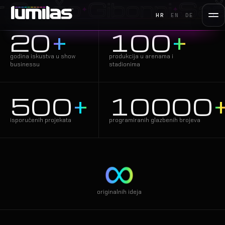
o
Gibonni
Saša Mat
✦
✦
HR
EN
DE
20
+
100
+
godina iskustva u show
produkcija u arenama i
businessu
stadionima
500
+
10000
isporučenih projekata
programiranih glazbenih brojeva
∞
originalnih ideja