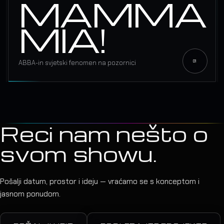
MAMMA
MIA!
ABBA-in svjetski fenomen na pozornici
Reci nam nešto o
svom showu.
Pošalji datum, prostor i ideju — vraćamo se s konceptom i
jasnom ponudom.