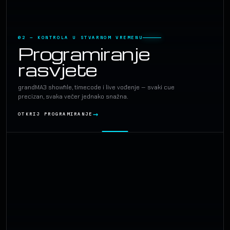
02 — KONTROLA U STVARNOM VREMENU
Programiranje
rasvjete
grandMA3 showfile, timecode i live vođenje — svaki cue
precizan, svaka večer jednako snažna.
OTKRIJ PROGRAMIRANJE