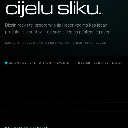
cijelu sliku.
Dizajn rasvjete, programiranje i laser vodimo kao jedan
produkcijski sustav — od prve skice do posljednjeg cuea.
KONCEPT · NADZOR NAJMA I DOBAVLJAČA · VIDEO · PIRO · BUDŽETI
FUSION FESTIVAL · DIZAJN RASVJETE
DESIGN · CONTROL · LASER