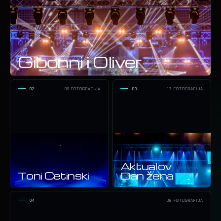
Gibonni i Oliver
02
09 FOTOGRAFIJA
03
17 FOTOGRAFIJA
Aktualov
Toni Cetinski
Dan žena
04
08 FOTOGRAFIJA