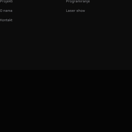
Projekti
Programiranje
O nama
Laser show
Kontakt
info@lumilas.hr
+385 98 9080 361
Ribnjak 26, 10000 Zagreb,
Hrvatska (EU)
© 2026 LumiLas d.o.o.
Sva prava pridržana.
Dizajnirano, razvijeno i kodirano in-house — kao i naši showovi
Privatnost
·
Uvjeti
·
Podaci o tvrtki