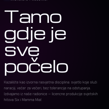
Tamo
gdje je
sve
počelo
Kazalište kao izvorna rasvjetna disciplina: svjetlo koje služi
naraciji, večer za večeri, bez tolerancije na odstupanja.
Izdvajamo iz naše radionice — licencne produkcije svjetskih
hitova Six i Mamma Mia!.