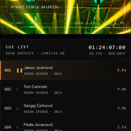
OTVORI CIJELU GALERIJU
CUE 001 · HOLD
FADE 2.5S · HOLD 6.0S
01:24:07:00
CUE LIST
SHOW ARCHIVE · LUMILAS.DB
25 FPS · NON-DROP
Jakov Jozinović
❚❚
001
2.5s
ARENA ZAGREB · 2026
Toni Cetinski
○
002
4.0s
ARENA ZAGREB · 2026
Sergej Ćetković
○
003
3.0s
ARENA ZAGREB · 2026
Peđa Jovanović
○
004
2.5s
ARENA ZAGREB · 2026