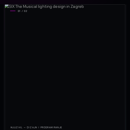
01 / 02
MJUZIKL — DIZAJN I PROGRAMIRANJE