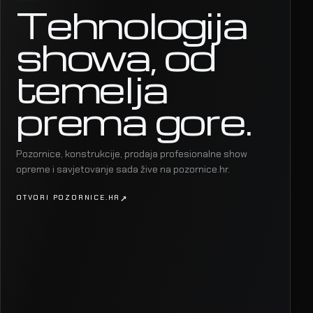
Tehnologija
showa, od
temelja
prema gore.
Pozornice, konstrukcije, prodaja profesionalne show
opreme i savjetovanje sada žive na pozornice.hr.
OTVORI POZORNICE.HR