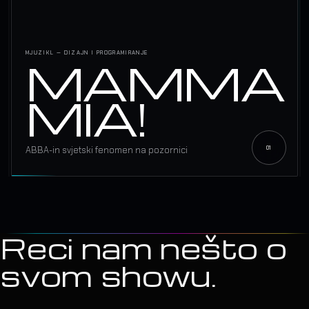
MJUZIKL — DIZAJN I PROGRAMIRANJE
MAMMA
MIA!
ABBA-in svjetski fenomen na pozornici
Reci nam nešto o
svom showu.