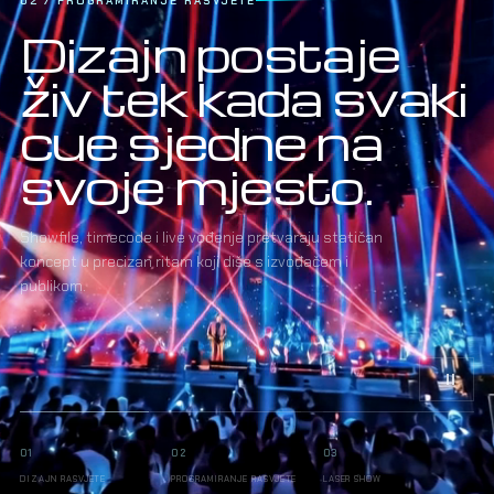
03 / LASER SHOW
Laser ne
dodajemo na
sliku.
Ugrađujemo
ga u nju.
Smjerovi, geometrija, boja i sigurnosne zone
programirani su kao sastavni dio iste scenografije,
glazbe i svjetla.
01
02
03
DIZAJN RASVJETE
PROGRAMIRANJE RASVJETE
LASER SHOW