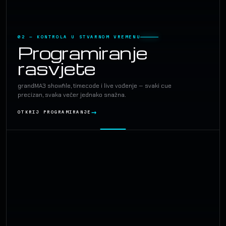
02 — KONTROLA U STVARNOM VREMENU
Programiranje
rasvjete
grandMA3 showfile, timecode i live vođenje — svaki cue
precizan, svaka večer jednako snažna.
OTKRIJ PROGRAMIRANJE