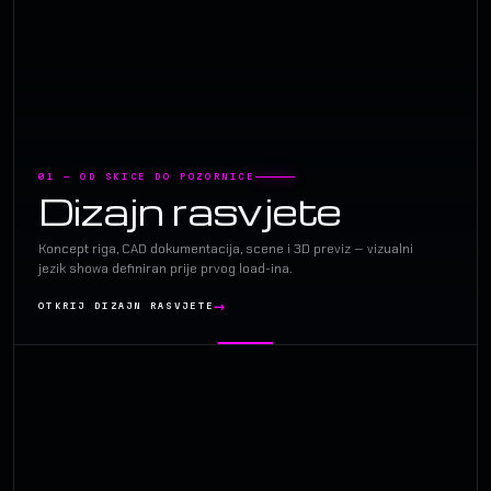
01 — OD SKICE DO POZORNICE
Dizajn rasvjete
Koncept riga, CAD dokumentacija, scene i 3D previz — vizualni
jezik showa definiran prije prvog load-ina.
OTKRIJ DIZAJN RASVJETE