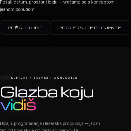
Pošalji datum, prostor i ideju — vraćamo se s konceptom i
jasnom ponudom.
POŠALJI UPIT
POGLEDAJTE PROJEKTE
LUMILAS / ZAGREB / WORLDWIDE
Glazba koju
vidiš
Dizajn, programiranje i laserska produkcija — jedan
tim od prve skice do zadnjeg blackouta.