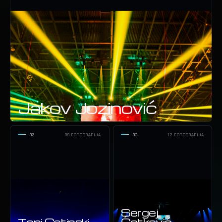
Jakov Jozinović
02
09 FOTOGRAFIJA
03
12 FOTOGRAFIJA
Sergej
Toni Cetinski
Ćetković