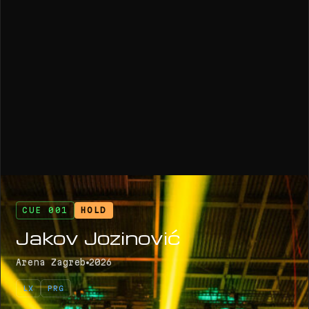
CUE 001
HOLD
Jakov Jozinović
Arena Zagreb
2026
LX
PRG