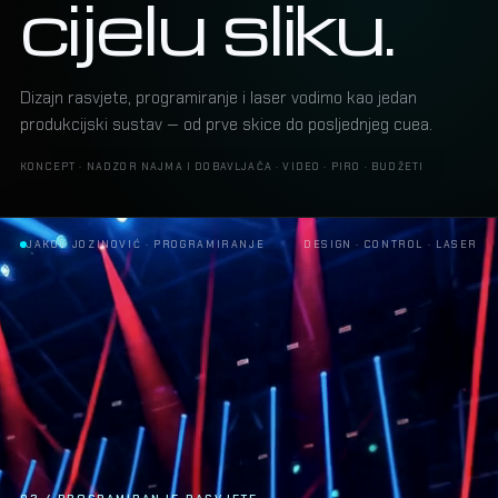
cijelu sliku.
Dizajn rasvjete, programiranje i laser vodimo kao jedan
produkcijski sustav — od prve skice do posljednjeg cuea.
KONCEPT · NADZOR NAJMA I DOBAVLJAČA · VIDEO · PIRO · BUDŽETI
ALEKSANDRA PRIJOVIĆ · LASER SHOW
DESIGN · CONTROL · LASER