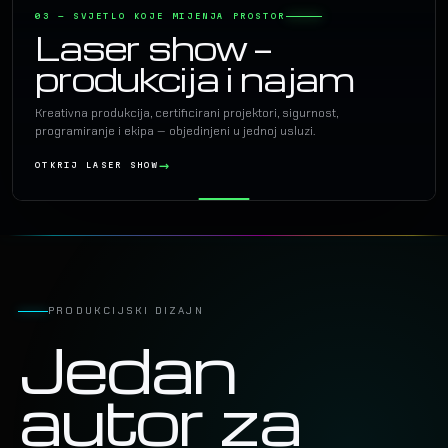
03 — SVJETLO KOJE MIJENJA PROSTOR
Laser show —
produkcija i najam
Kreativna produkcija, certificirani projektori, sigurnost,
programiranje i ekipa — objedinjeni u jednoj usluzi.
OTKRIJ LASER SHOW
PRODUKCIJSKI DIZAJN
Jedan
autor za