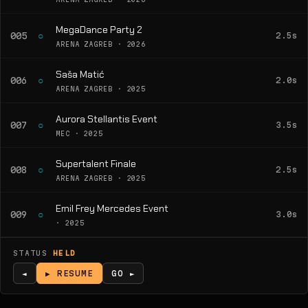
MegaDance Party 2
○
005
2.5s
ARENA ZAGREB · 2026
Saša Matić
○
006
2.0s
ARENA ZAGREB · 2025
Aurora Stellantis Event
○
007
3.5s
MEC · 2025
Supertalent Finale
○
008
2.5s
ARENA ZAGREB · 2025
Emil Frey Mercedes Event
○
009
3.0s
· 2025
STATUS
HELD
◄
▶ RESUME
GO ►