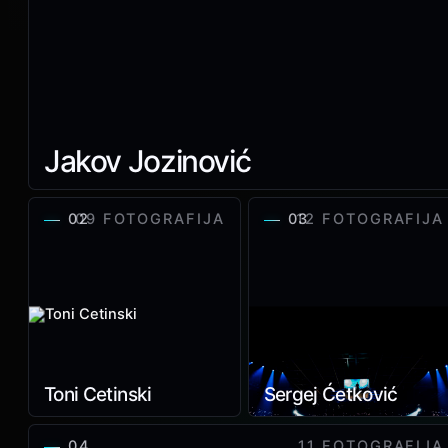
Jakov Jozinović
02
09 FOTOGRAFIJA
03
12 FOTOGRAFIJA
Toni Cetinski
Sergej Ćetković
04
11 FOTOGRAFIJA