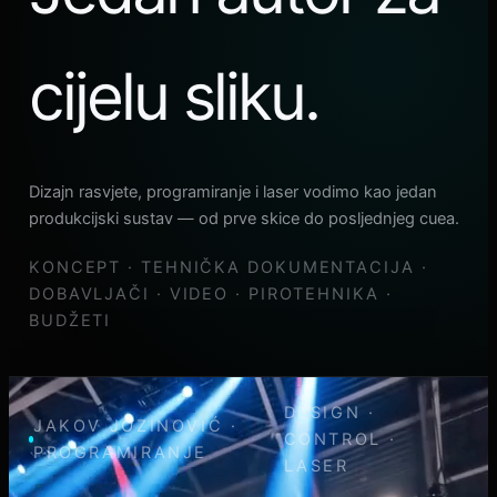
cijelu sliku.
Dizajn rasvjete, programiranje i laser vodimo kao jedan
produkcijski sustav — od prve skice do posljednjeg cuea.
KONCEPT · TEHNIČKA DOKUMENTACIJA ·
DOBAVLJAČI · VIDEO · PIROTEHNIKA ·
BUDŽETI
DESIGN ·
JAKOV JOZINOVIĆ ·
CONTROL ·
PROGRAMIRANJE
LASER