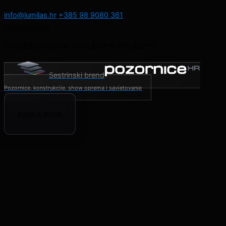
info@lumilas.hr
+385 98 9080 361
Headquarters
ZAGREB, CROATIA — 45.815° N / 15.982° E
Sestrinski brend
Pozornice, konstrukcije, show oprema i savjetovanje
BOOK A SHOW