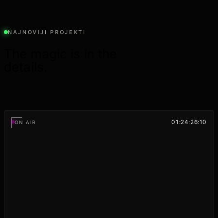
NAJNOVIJI PROJEKTI
The magic is in the
details.
01:24:28:09
ON AIR