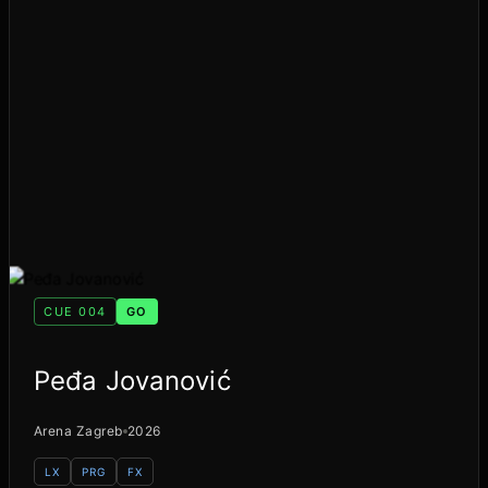
CUE 004
GO
Peđa Jovanović
Arena Zagreb
2026
LX
PRG
FX