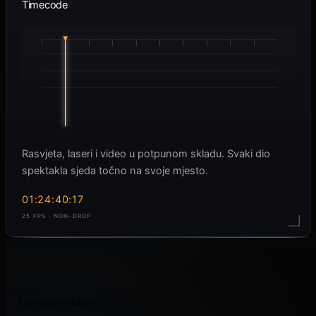
Timecode
Rasvjeta, laseri i video u potpunom skladu. Svaki dio
spektakla sjeda točno na svoje mjesto.
01:24:42:16
25 FPS · NON-DROP
Izdvojeni radovi