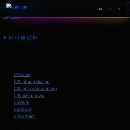
Preskoči na sadržaj
HR
EN
DE
LumiLas
MENU
00:00:00:00
REC
01
Home
02
Lighting design
03
Light programming
04
Laser shows
05
Work
06
About
07
Contact
Bookings