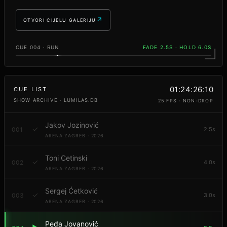
OTVORI CIJELU GALERIJU
CUE 004 · RUN
FADE 2.5S · HOLD 6.0S
01:24:28:09
CUE LIST
SHOW ARCHIVE · LUMILAS.DB
25 FPS · NON-DROP
Jakov Jozinović
✓
001
2.5s
ARENA ZAGREB · 2026
Toni Cetinski
✓
002
4.0s
ARENA ZAGREB · 2026
Sergej Ćetković
✓
003
3.0s
ARENA ZAGREB · 2026
Peđa Jovanović