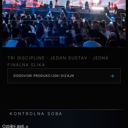
02
01
03
PROGRAMIRANJE
DIZAJN RASVJETE
LASER SHOW
RASVJETE
TRI DISCIPLINE · JEDAN SUSTAV · JEDNA
FINALNA SLIKA
DOGOVORI PRODUKCIJSKI DIZAJN
KONTROLNA SOBA
Ozbiljni alati, u