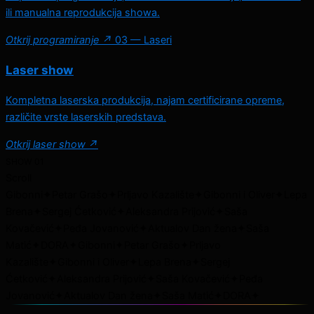
ili manualna reprodukcija showa.
Otkrij programiranje ↗
03 — Laseri
Laser show
Kompletna laserska produkcija, najam certificirane opreme,
različite vrste laserskih predstava.
Otkrij laser show ↗
SHOW 01
Scroll
Gibonni
✦
Petar Grašo
✦
Prljavo Kazalište
✦
Gibonni i Oliver
✦
Lepa
Brena
✦
Sergej Ćetković
✦
Aleksandra Prijović
✦
Saša
Kovačević
✦
Peđa Jovanović
✦
Aktualov Dan žena
✦
Saša
Matić
✦
DORA
✦
Gibonni
✦
Petar Grašo
✦
Prljavo
Kazalište
✦
Gibonni i Oliver
✦
Lepa Brena
✦
Sergej
Ćetković
✦
Aleksandra Prijović
✦
Saša Kovačević
✦
Peđa
Jovanović
✦
Aktualov Dan žena
✦
Saša Matić
✦
DORA
✦