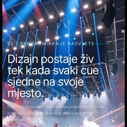
02 / PROGRAMIRANJE RASVJETE
Dizajn postaje živ
tek kada svaki cue
sjedne na svoje
mjesto.
Showfile, timecode i live vođenje pretvaraju statičan
koncept u precizan ritam koji diše s izvođačem i
publikom.