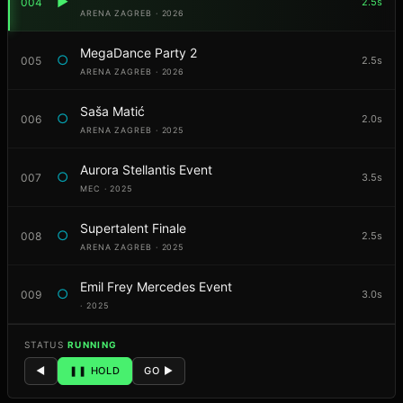
▶
004
2.5s
ARENA ZAGREB · 2026
MegaDance Party 2
○
005
2.5s
ARENA ZAGREB · 2026
Saša Matić
○
006
2.0s
ARENA ZAGREB · 2025
Aurora Stellantis Event
○
007
3.5s
MEC · 2025
Supertalent Finale
○
008
2.5s
ARENA ZAGREB · 2025
Emil Frey Mercedes Event
○
009
3.0s
· 2025
STATUS
RUNNING
◄
❚❚ HOLD
GO ►