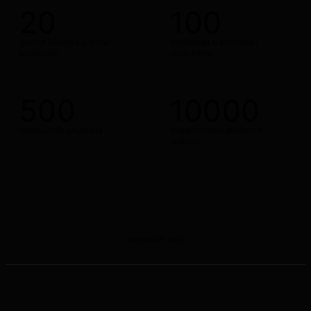
20
+
100
+
godina iskustva u show
produkcija u arenama i
businessu
stadionima
500
+
10000
+
isporučenih projekata
programiranih glazbenih
brojeva
∞
originalnih ideja