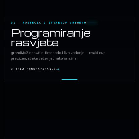
02 — KONTROLA U STVARNOM VREMENU
Programiranje
rasvjete
grandMA3 showfile, timecode i live vođenje — svaki cue
precizan, svaka večer jednako snažna.
OTKRIJ PROGRAMIRANJE