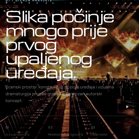
01 / DIZAJN RASVJETE
Slika počinje
mnogo prije
prvog
upaljenog
uređaja.
Scenski prostor, konstrukcija, pozicije uređaja i vizualna
dramaturgija prvo se grade kao precizan autorski
koncept.
01
02
03
DIZAJN RASVJETE
PROGRAMIRANJE RASVJETE
LASER SHOW