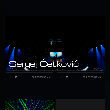
Sergej Ćetković
02
36 FOTOGRAFIJA
03
09 FOTOGRAFIJA