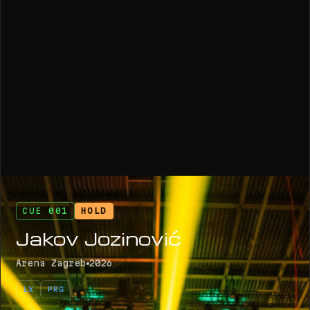
CUE 001
HOLD
Jakov Jozinović
Arena Zagreb
2026
LX
PRG