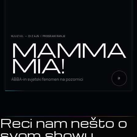
MJUZIKL — DIZAJN I PROGRAMIRANJE
MAMMA
MIA!
ABBA-in svjetski fenomen na pozornici
Reci nam nešto o
svom showu.