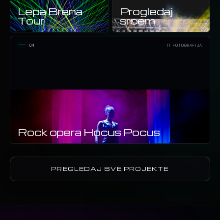
Lepa Brena
Progledaj
Tour
srcem
04
11 FOTOGRAFIJA
Rock opera Hocus Pocus
PREGLEDAJ SVE PROJEKTE