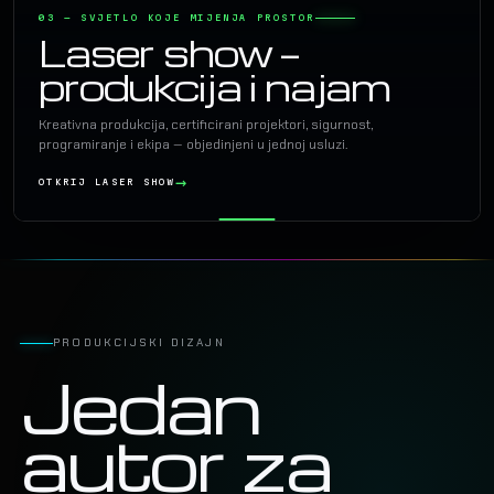
03 — SVJETLO KOJE MIJENJA PROSTOR
Laser show —
produkcija i najam
Kreativna produkcija, certificirani projektori, sigurnost,
programiranje i ekipa — objedinjeni u jednoj usluzi.
OTKRIJ LASER SHOW
PRODUKCIJSKI DIZAJN
Jedan
autor za