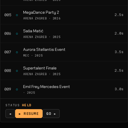
MegaDance Party 2
○
005
2.5s
ARENA ZAGREB · 2026
Saša Matić
○
006
2.0s
ARENA ZAGREB · 2025
Aurora Stellantis Event
○
007
3.5s
MEC · 2025
Supertalent Finale
○
008
2.5s
ARENA ZAGREB · 2025
Emil Frey Mercedes Event
○
009
3.0s
· 2025
STATUS
HELD
◄
▶ RESUME
GO ►