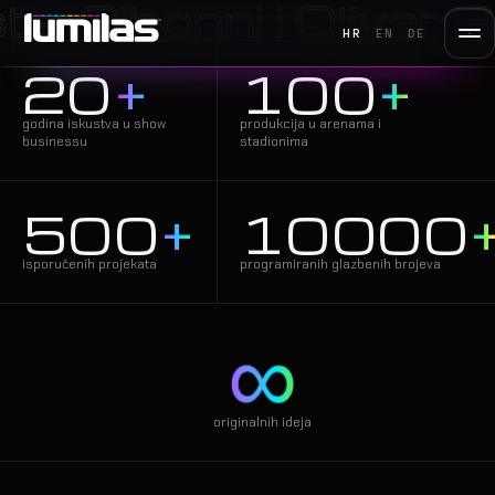
bonni i Oliver
Sergej
✦
HR
EN
DE
20
+
100
+
godina iskustva u show
produkcija u arenama i
businessu
stadionima
500
+
10000
isporučenih projekata
programiranih glazbenih brojeva
∞
originalnih ideja