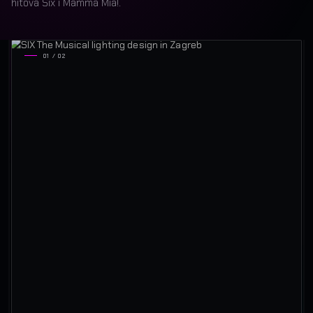
hitova Six i Mamma Mia!.
01 / 02