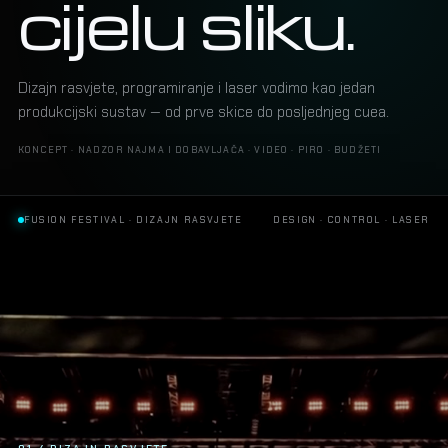
cijelu sliku.
Dizajn rasvjete, programiranje i laser vodimo kao jedan
produkcijski sustav — od prve skice do posljednjeg cuea.
KONCEPT · NADZOR NAJMA I DOBAVLJAČA · VIDEO · PIRO · BUDŽETI
FUSION FESTIVAL · DIZAJN RASVJETE
DESIGN · CONTROL · LASER