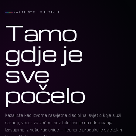
KAZALIŠTE I MJUZIKLI
Tamo
gdje je
sve
počelo
Kazalište kao izvorna rasvjetna disciplina: svjetlo koje služi
naraciji, večer za večeri, bez tolerancije na odstupanja.
Izdvajamo iz naše radionice — licencne produkcije svjetskih