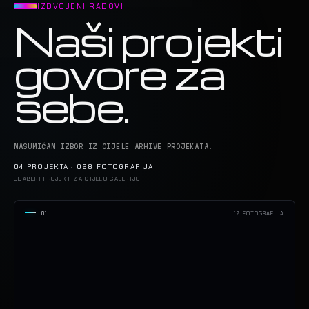
IZDVOJENI RADOVI
Naši projekti
govore za
sebe.
NASUMIČAN IZBOR IZ CIJELE ARHIVE PROJEKATA.
04 PROJEKTA · 068 FOTOGRAFIJA
ODABERI PROJEKT ZA CIJELU GALERIJU
01
12 FOTOGRAFIJA