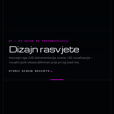
01 — OD SKICE DO POZORNICE
Dizajn rasvjete
Koncept riga, CAD dokumentacija, scene i 3D vizualizacija —
vizualni jezik showa definiran prije prvog load-ina.
OTKRIJ DIZAJN RASVJETE