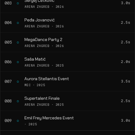
Sergej Ćetković
○
003
3.0s
ARENA ZAGREB · 2026
Peđa Jovanović
○
004
2.5s
ARENA ZAGREB · 2026
MegaDance Party 2
○
005
2.5s
ARENA ZAGREB · 2026
Saša Matić
○
006
2.0s
ARENA ZAGREB · 2025
Aurora Stellantis Event
○
007
3.5s
MEC · 2025
Supertalent Finale
○
008
2.5s
ARENA ZAGREB · 2025
Emil Frey Mercedes Event
○
009
3.0s
· 2025