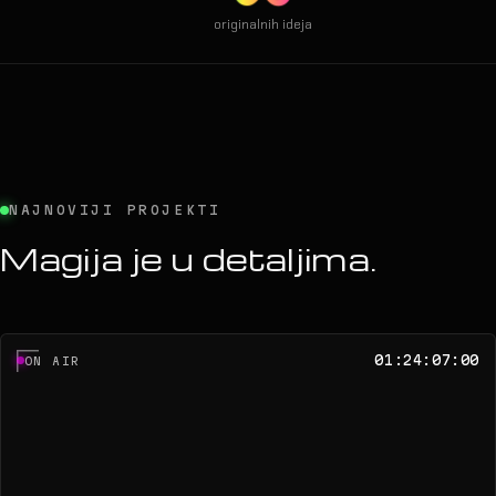
Laser
show
originalnih ideja
RIJ
ER
W ↗
NAJNOVIJI PROJEKTI
Magija je u detaljima.
01:24:07:00
ON AIR