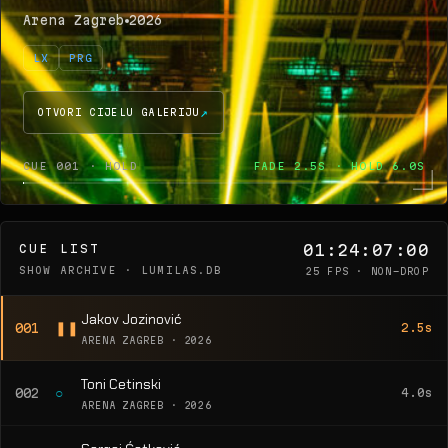
Arena Zagreb
2026
LX
PRG
OTVORI CIJELU GALERIJU
CUE 001 · HOLD
FADE 2.5S · HOLD 6.0S
01:24:07:00
CUE LIST
SHOW ARCHIVE · LUMILAS.DB
25 FPS · NON-DROP
Jakov Jozinović
❚❚
001
2.5s
ARENA ZAGREB · 2026
Toni Cetinski
○
002
4.0s
ARENA ZAGREB · 2026