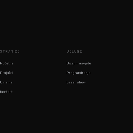
STRANICE
USLUGE
Početna
Dizajn rasvjete
Projekti
Programiranje
O nama
Laser show
Kontakt
info@lumilas.hr