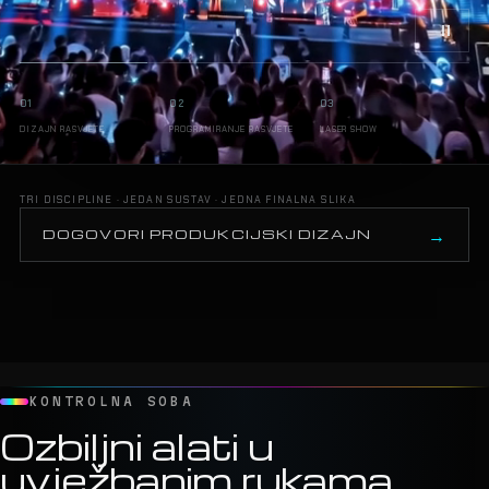
glazbe i svjetla.
01
02
03
DIZAJN RASVJETE
PROGRAMIRANJE RASVJETE
LASER SHOW
TRI DISCIPLINE · JEDAN SUSTAV · JEDNA FINALNA SLIKA
DOGOVORI PRODUKCIJSKI DIZAJN
KONTROLNA SOBA
Ozbiljni alati u
uvježbanim rukama.