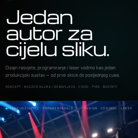
Jedan
autor za
cijelu sliku.
Dizajn rasvjete, programiranje i laser vodimo kao jedan
produkcijski sustav — od prve skice do posljednjeg cuea.
KONCEPT · NADZOR NAJMA I DOBAVLJAČA · VIDEO · PIRO · BUDŽETI
ALEKSANDRA PRIJOVIĆ · LASER SHOW
DESIGN · CONTROL · LASER