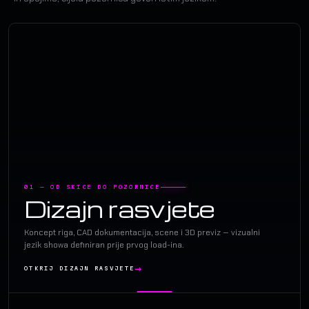
01 — OD SKICE DO POZORNICE
Dizajn rasvjete
Koncept riga, CAD dokumentacija, scene i 3D previz — vizualni
jezik showa definiran prije prvog load-ina.
OTKRIJ DIZAJN RASVJETE