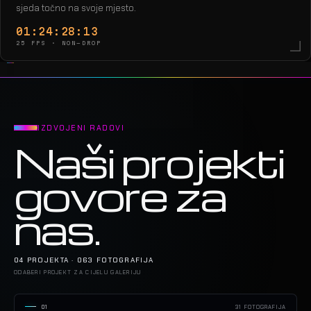
sjeda točno na svoje mjesto.
01:24:30:12
25 FPS · NON-DROP
IZDVOJENI RADOVI
Naši projekti
govore za
nas.
04 PROJEKTA · 063 FOTOGRAFIJA
ODABERI PROJEKT ZA CIJELU GALERIJU
01
31 FOTOGRAFIJA