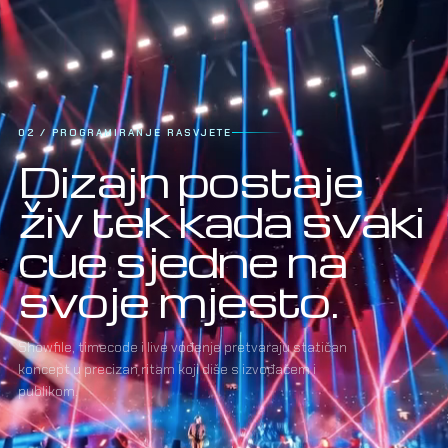
03 / LASER SHOW
Laser ne
dodajemo na
sliku.
Ugrađujemo
ga u nju.
Smjerovi, geometrija, boja i sigurnosne zone
programirani su kao sastavni dio iste scenografije,