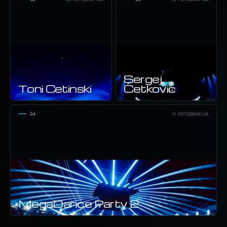
Sergej
Toni Cetinski
Ćetković
04
11 FOTOGRAFIJA
MegaDance Party 2