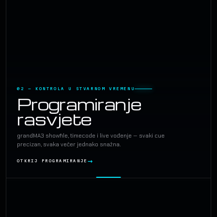
02 — KONTROLA U STVARNOM VREMENU
Programiranje
rasvjete
grandMA3 showfile, timecode i live vođenje — svaki cue
precizan, svaka večer jednako snažna.
OTKRIJ PROGRAMIRANJE