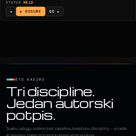
STATUS
HELD
◄
▶ RESUME
GO ►
ŠTO RADIMO
Tri discipline.
Jedan autorski
potpis.
Svaku uslugu vodimo kao zasebnu kreativnu disciplinu — a kada
ih spojimo, cijela pozornica govori istim jezikom.