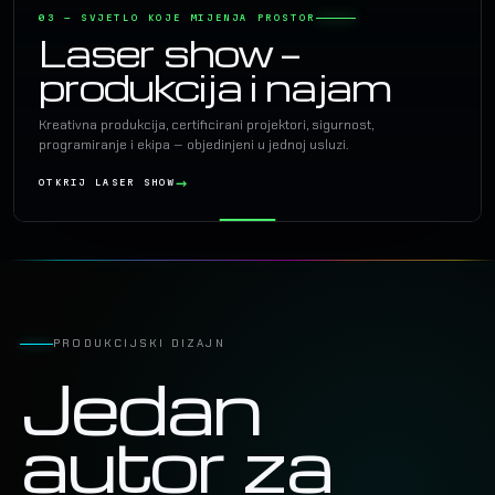
03 — SVJETLO KOJE MIJENJA PROSTOR
Laser show —
produkcija i najam
Kreativna produkcija, certificirani projektori, sigurnost,
programiranje i ekipa — objedinjeni u jednoj usluzi.
OTKRIJ LASER SHOW
PRODUKCIJSKI DIZAJN
Jedan
autor za