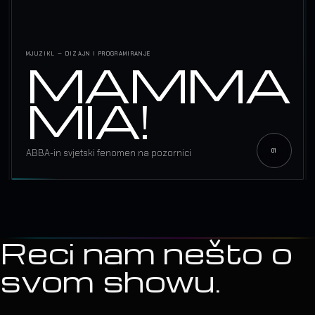
MJUZIKL — DIZAJN I PROGRAMIRANJE
MAMMA
MIA!
ABBA-in svjetski fenomen na pozornici
Reci nam nešto o
svom showu.