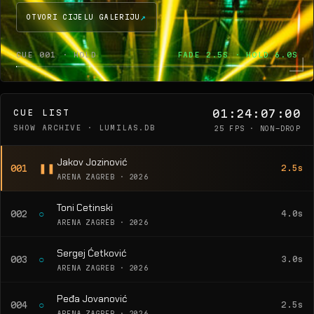
OTVORI CIJELU GALERIJU
CUE 001 · HOLD
FADE 2.5S · HOLD 6.0S
01:24:07:00
CUE LIST
SHOW ARCHIVE · LUMILAS.DB
25 FPS · NON-DROP
Jakov Jozinović
❚❚
001
2.5s
ARENA ZAGREB · 2026
Toni Cetinski
○
002
4.0s
ARENA ZAGREB · 2026
Sergej Ćetković
○
003
3.0s
ARENA ZAGREB · 2026
Peđa Jovanović
○
004
2.5s
ARENA ZAGREB · 2026