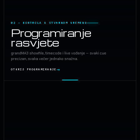
02 — KONTROLA U STVARNOM VREMENU
Programiranje
rasvjete
grandMA3 showfile, timecode i live vođenje — svaki cue
precizan, svaka večer jednako snažna.
OTKRIJ PROGRAMIRANJE