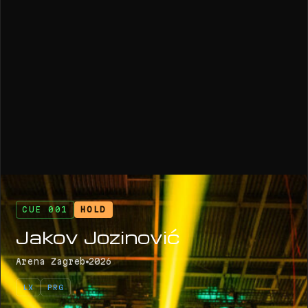
CUE 001
HOLD
Jakov Jozinović
Arena Zagreb
2026
LX
PRG