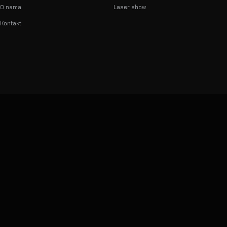
O nama
Laser show
Kontakt
info@lumilas.hr
+385 98 9080 361
Ribnjak 26, 10000 Zagreb,
Hrvatska (EU)
© 2026 LumiLas d.o.o.
Sva prava pridržana.
Dizajnirano, razvijeno i kodirano in-house — kao i naši showovi
Privatnost
·
Uvjeti
·
Podaci o tvrtki
lumilas.hr