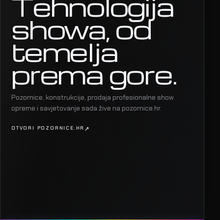
Tehnologija
showa, od
temelja
prema gore.
Pozornice, konstrukcije, prodaja profesionalne show
opreme i savjetovanje sada žive na pozornice.hr.
OTVORI POZORNICE.HR