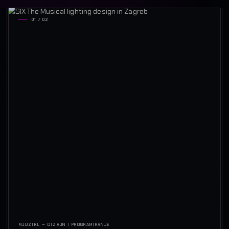
01 / 02
MJUZIKL — DIZAJN I PROGRAMIRANJE