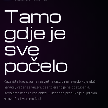
Tamo
gdje je
sve
počelo
Kazalište kao izvorna rasvjetna disciplina: svjetlo koje služi
naraciji, večer za večeri, bez tolerancije na odstupanja.
Izdvajamo iz naše radionice — licencne produkcije svjetskih
hitova Six i Mamma Mia!.