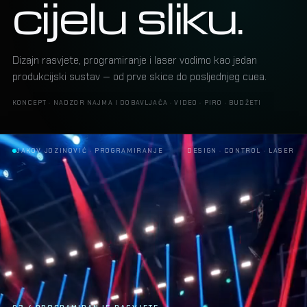
cijelu sliku.
Dizajn rasvjete, programiranje i laser vodimo kao jedan
produkcijski sustav — od prve skice do posljednjeg cuea.
KONCEPT · NADZOR NAJMA I DOBAVLJAČA · VIDEO · PIRO · BUDŽETI
ALEKSANDRA PRIJOVIĆ · LASER SHOW
DESIGN · CONTROL · LASER