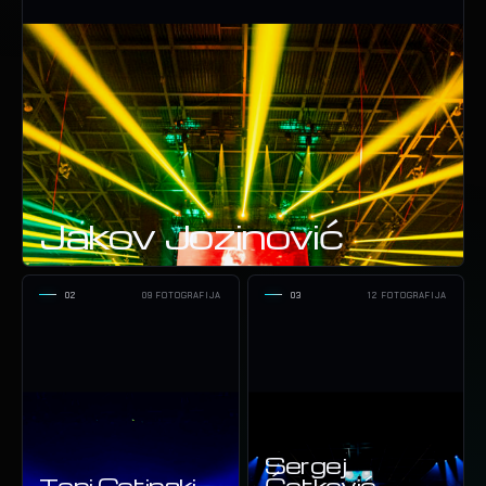
Jakov Jozinović
02
09 FOTOGRAFIJA
03
12 FOTOGRAFIJA
Sergej
Toni Cetinski
Ćetković