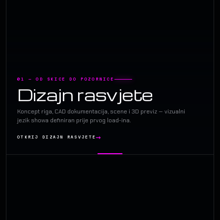
01 — OD SKICE DO POZORNICE
Dizajn rasvjete
Koncept riga, CAD dokumentacija, scene i 3D previz — vizualni
jezik showa definiran prije prvog load-ina.
OTKRIJ DIZAJN RASVJETE