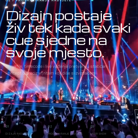
03 / LASER SHOW
Laser ne
dodajemo na
sliku.
Ugrađujemo
ga u nju.
Smjerovi, geometrija, boja i sigurnosne zone
programirani su kao sastavni dio iste scenografije,
glazbe i svjetla.
01
02
03
DIZAJN RASVJETE
PROGRAMIRANJE RASVJETE
LASER SHOW