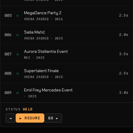
MegaDance Party 2
○
005
2.5s
ARENA ZAGREB · 2026
Saša Matić
○
006
2.0s
ARENA ZAGREB · 2025
Aurora Stellantis Event
○
007
3.5s
MEC · 2025
Supertalent Finale
○
008
2.5s
ARENA ZAGREB · 2025
Emil Frey Mercedes Event
○
009
3.0s
· 2025
STATUS
HELD
◄
▶ RESUME
GO ►