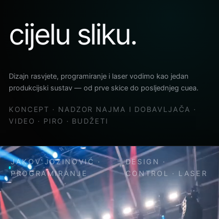
cijelu sliku.
Dizajn rasvjete, programiranje i laser vodimo kao jedan
produkcijski sustav — od prve skice do posljednjeg cuea.
KONCEPT · NADZOR NAJMA I DOBAVLJAČA ·
VIDEO · PIRO · BUDŽETI
ALEKSANDRA PRIJOVIĆ ·
DESIGN ·
LASER SHOW
CONTROL · LASER