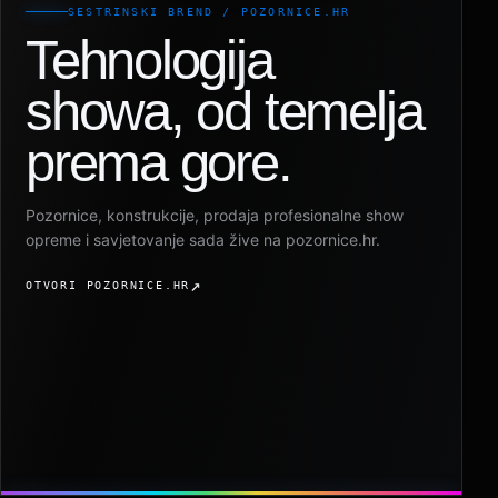
SESTRINSKI BREND / POZORNICE.HR
Tehnologija
showa, od temelja
prema gore.
Pozornice, konstrukcije, prodaja profesionalne show
opreme i savjetovanje sada žive na pozornice.hr.
OTVORI POZORNICE.HR