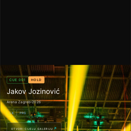
CUE 001
HOLD
Jakov Jozinović
Arena Zagreb
2026
LX
PRG
OTVORI CIJELU GALERIJU