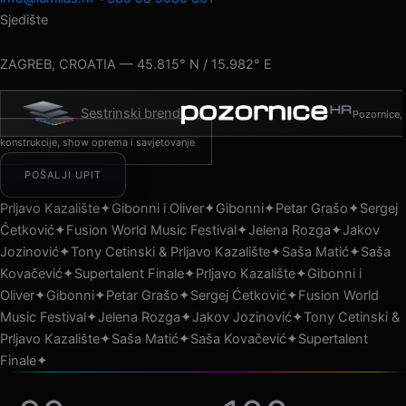
Sjedište
ZAGREB, CROATIA — 45.815° N / 15.982° E
Sestrinski brend
Pozornice,
konstrukcije, show oprema i savjetovanje
SCROLL
POŠALJI UPIT
Prljavo Kazalište
✦
Gibonni i Oliver
✦
Gibonni
✦
Petar Grašo
✦
Sergej
01
Ćetković
✦
Fusion World Music Festival
✦
Jelena Rozga
✦
Jakov
—
RASVJETA
Jozinović
✦
Tony Cetinski & Prljavo Kazalište
✦
Saša Matić
✦
Saša
Dizajn
Kovačević
✦
Supertalent Finale
✦
Prljavo Kazalište
✦
Gibonni i
J
rasvjete
N
Oliver
✦
Gibonni
✦
Petar Grašo
✦
Sergej Ćetković
✦
Fusion World
ETE
Music Festival
✦
Jelena Rozga
✦
Jakov Jozinović
✦
Tony Cetinski &
Prljavo Kazalište
✦
Saša Matić
✦
Saša Kovačević
✦
Supertalent
Finale
✦
02
—
PROGRAMIRANJE