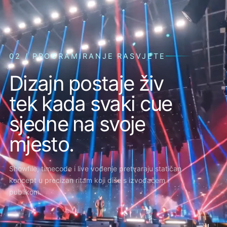
03 / LASER SHOW
Laser ne
dodajemo na
sliku.
Ugrađujemo ga