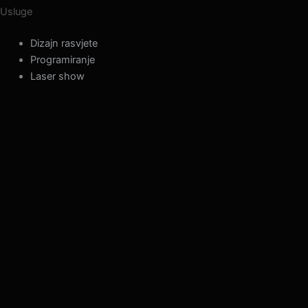
Usluge
Dizajn rasvjete
Programiranje
Laser show
info@lumilas.hr
+385 98 9080 361
Ribnjak 26, 10000 Zagreb, Hrvatska (EU)
© 2026 LumiLas d.o.o.
Sva prava pridržana.
Dizajnirano, razvijeno i kodirano in-house — kao i naši
showovi