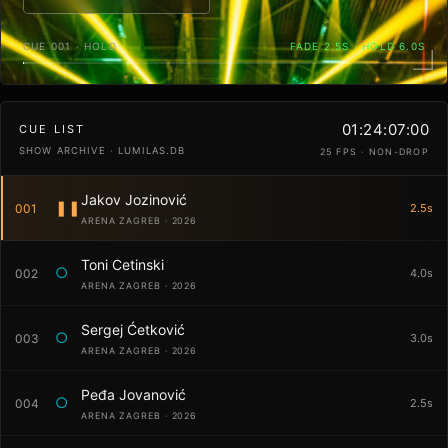
CUE 001 · HOLD
FADE 2.5S · HOLD 6.0S
01:24:07:00
CUE LIST
SHOW ARCHIVE · LUMILAS.DB
25 FPS · NON-DROP
Jakov Jozinović
❚❚
001
2.5s
ARENA ZAGREB · 2026
Toni Cetinski
○
002
4.0s
ARENA ZAGREB · 2026
Sergej Ćetković
○
003
3.0s
ARENA ZAGREB · 2026
Peđa Jovanović
○
004
2.5s
ARENA ZAGREB · 2026