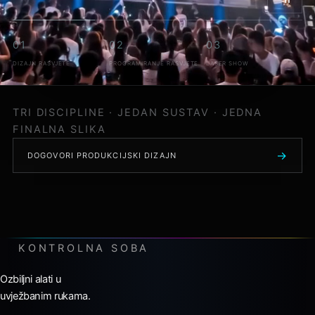
u nju.
01
02
03
DIZAJN RASVJETE
PROGRAMIRANJE RASVJETE
LASER SHOW
Smjerovi, geometrija, boja i sigurnosne zone
programirani su kao sastavni dio iste scenografije,
TRI DISCIPLINE · JEDAN SUSTAV · JEDNA
glazbe i svjetla.
FINALNA SLIKA
DOGOVORI PRODUKCIJSKI DIZAJN
KONTROLNA SOBA
Ozbiljni alati u
uvježbanim rukama.