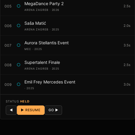
MegaDance Party 2
○
005
2.5s
ARENA ZAGREB · 2026
Saša Matić
○
006
2.0s
ARENA ZAGREB · 2025
Aurora Stellantis Event
○
007
3.5s
MEC · 2025
Supertalent Finale
○
008
2.5s
ARENA ZAGREB · 2025
Emil Frey Mercedes Event
○
009
3.0s
· 2025
STATUS
HELD
◄
▶ RESUME
GO ►