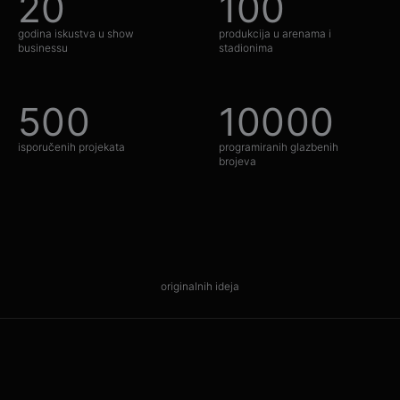
20
+
100
+
Programiranje
NJE
godina iskustva u show
produkcija u arenama i
businessu
stadionima
03
—
LASERI
500
+
10000
+
Laser
show
RIJ
isporučenih projekata
programiranih glazbenih
ER
W ↗
brojeva
∞
originalnih ideja