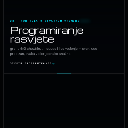
02 — KONTROLA U STVARNOM VREMENU
Programiranje
rasvjete
grandMA3 showfile, timecode i live vođenje — svaki cue
precizan, svaka večer jednako snažna.
OTKRIJ PROGRAMIRANJE