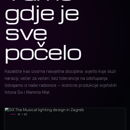
gdje je
sve
počelo
Kazalište kao izvorna rasvjetna disciplina: svjetlo koje služi
naraciji, večer za večeri, bez tolerancije na odstupanja.
Izdvajamo iz naše radionice — licencne produkcije svjetskih
hitova Six i Mamma Mia!.
01 / 02