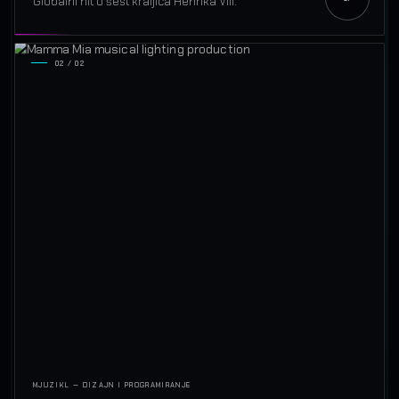
Globalni hit o šest kraljica Henrika VIII.
02 / 02
MJUZIKL — DIZAJN I PROGRAMIRANJE