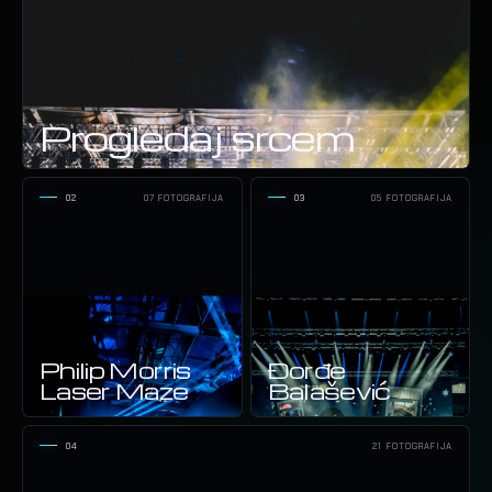
Progledaj srcem
02
07 FOTOGRAFIJA
03
05 FOTOGRAFIJA
Philip Morris
Đorđe
Laser Maze
Balašević
04
21 FOTOGRAFIJA