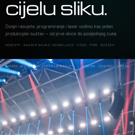
cijelu sliku.
Dizajn rasvjete, programiranje i laser vodimo kao jedan
produkcijski sustav — od prve skice do posljednjeg cuea.
KONCEPT · NADZOR NAJMA I DOBAVLJAČA · VIDEO · PIRO · BUDŽETI
ALEKSANDRA PRIJOVIĆ · LASER SHOW
DESIGN · CONTROL · LASER