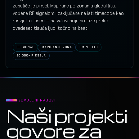
zapešće je piksel. Mapirane po zonama gledališta,
vođene RF signalom i zaključane na isti timecode kao
rasvjeta i laseri — pa valovi boje prelaze preko
dvadeset tisuća ljudi točno na beat.
RF SIGNAL
MAPIRANJE ZONA
SMPTE LTC
20.000+ PIKSELA
IZDVOJENI RADOVI
Naši projekti
govore za