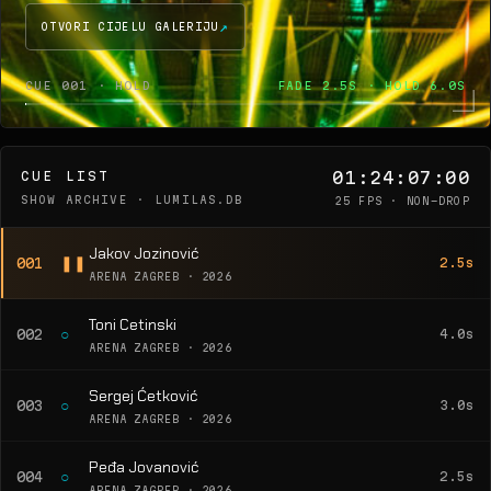
OTVORI CIJELU GALERIJU
CUE 001 · HOLD
FADE 2.5S · HOLD 6.0S
01:24:07:00
CUE LIST
SHOW ARCHIVE · LUMILAS.DB
25 FPS · NON-DROP
Jakov Jozinović
❚❚
001
2.5s
ARENA ZAGREB · 2026
Toni Cetinski
○
002
4.0s
ARENA ZAGREB · 2026
Sergej Ćetković
○
003
3.0s
ARENA ZAGREB · 2026
Peđa Jovanović
○
004
2.5s
ARENA ZAGREB · 2026