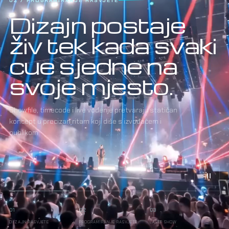
03 / LASER SHOW
Laser ne
dodajemo na
sliku.
Ugrađujemo
ga u nju.
Smjerovi, geometrija, boja i sigurnosne zone
programirani su kao sastavni dio iste scenografije,
glazbe i svjetla.
01
02
03
DIZAJN RASVJETE
PROGRAMIRANJE RASVJETE
LASER SHOW