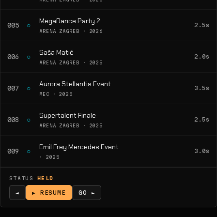
MegaDance Party 2
○
005
2.5s
ARENA ZAGREB · 2026
Saša Matić
○
006
2.0s
ARENA ZAGREB · 2025
Aurora Stellantis Event
○
007
3.5s
MEC · 2025
Supertalent Finale
○
008
2.5s
ARENA ZAGREB · 2025
Emil Frey Mercedes Event
○
009
3.0s
· 2025
STATUS
HELD
◄
▶ RESUME
GO ►