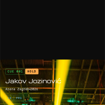
CUE 001
HOLD
Jakov Jozinović
Arena Zagreb
2026
LX
PRG