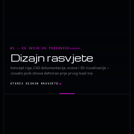
01 — OD SKICE DO POZORNICE
Dizajn rasvjete
Koncept riga, CAD dokumentacija, scene i 3D vizualizacija —
vizualni jezik showa definiran prije prvog load-ina.
OTKRIJ DIZAJN RASVJETE