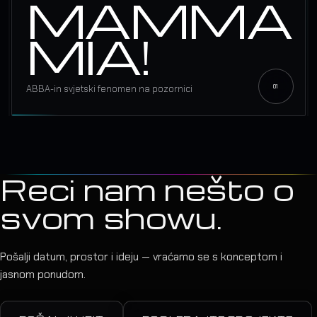
MAMMA
MIA!
ABBA-in svjetski fenomen na pozornici
Reci nam nešto o
svom showu.
Pošalji datum, prostor i ideju — vraćamo se s konceptom i
jasnom ponudom.