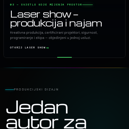
03 — SVJETLO KOJE MIJENJA PROSTOR
Laser show —
produkcija i najam
Kreativna produkcija, certificirani projektori, sigurnost,
programiranje i ekipa — objedinjeni u jednoj usluzi.
OTKRIJ LASER SHOW
PRODUKCIJSKI DIZAJN
Jedan
autor za