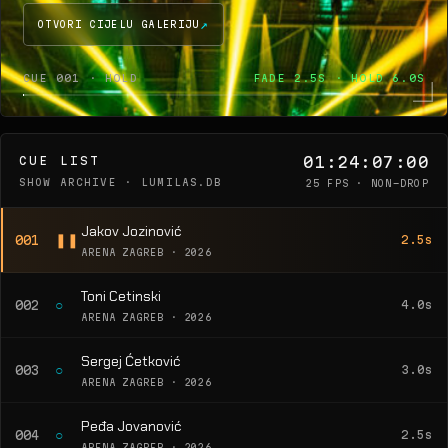
OTVORI CIJELU GALERIJU
CUE 001 · HOLD
FADE 2.5S · HOLD 6.0S
01:24:07:00
CUE LIST
SHOW ARCHIVE · LUMILAS.DB
25 FPS · NON-DROP
Jakov Jozinović
❚❚
001
2.5s
ARENA ZAGREB · 2026
Toni Cetinski
○
002
4.0s
ARENA ZAGREB · 2026
Sergej Ćetković
○
003
3.0s
ARENA ZAGREB · 2026
Peđa Jovanović
○
004
2.5s
ARENA ZAGREB · 2026