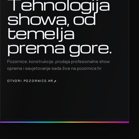
Tehnologija
showa, od
temelja
prema gore.
Pozornice, konstrukcije, prodaja profesionalne show
opreme i savjetovanje sada žive na pozornice.hr.
OTVORI POZORNICE.HR