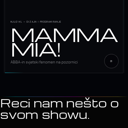
MJUZIKL — DIZAJN I PROGRAMIRANJE
MAMMA
MIA!
ABBA-in svjetski fenomen na pozornici
Reci nam nešto o
svom showu.