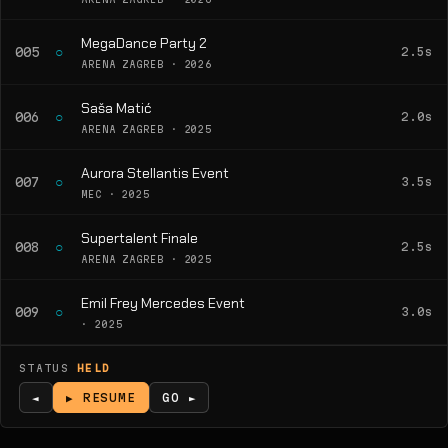
MegaDance Party 2
○
005
2.5s
ARENA ZAGREB · 2026
Saša Matić
○
006
2.0s
ARENA ZAGREB · 2025
Aurora Stellantis Event
○
007
3.5s
MEC · 2025
Supertalent Finale
○
008
2.5s
ARENA ZAGREB · 2025
Emil Frey Mercedes Event
○
009
3.0s
· 2025
STATUS
HELD
◄
▶ RESUME
GO ►