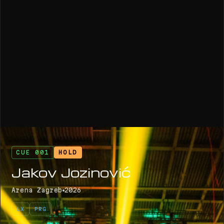
CUE 001
HOLD
Jakov Jozinović
Arena Zagreb
2026
LX
PRG