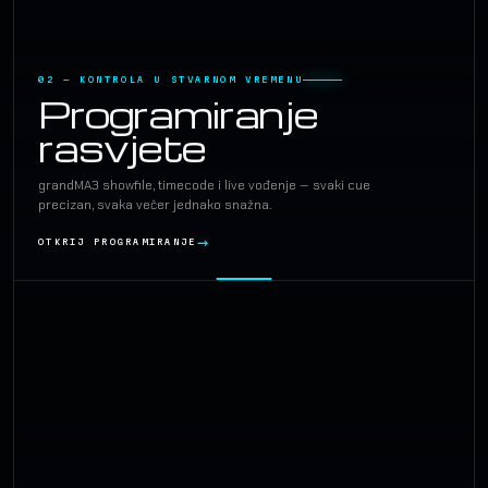
02 — KONTROLA U STVARNOM VREMENU
Programiranje
rasvjete
grandMA3 showfile, timecode i live vođenje — svaki cue
precizan, svaka večer jednako snažna.
OTKRIJ PROGRAMIRANJE