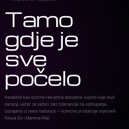
Tamo
gdje je
sve
počelo
Kazalište kao izvorna rasvjetna disciplina: svjetlo koje služi
naraciji, večer za večeri, bez tolerancije na odstupanja.
Izdvajamo iz naše radionice — licencne produkcije svjetskih
hitova Six i Mamma Mia!.