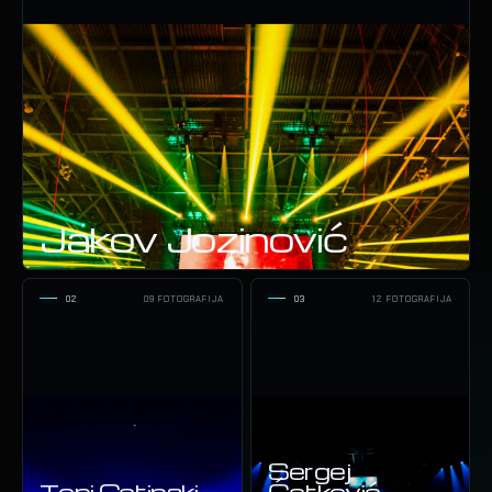
Jakov Jozinović
02
09 FOTOGRAFIJA
03
12 FOTOGRAFIJA
Sergej
Toni Cetinski
Ćetković