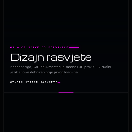
01 — OD SKICE DO POZORNICE
Dizajn rasvjete
Koncept riga, CAD dokumentacija, scene i 3D previz — vizualni
jezik showa definiran prije prvog load-ina.
OTKRIJ DIZAJN RASVJETE