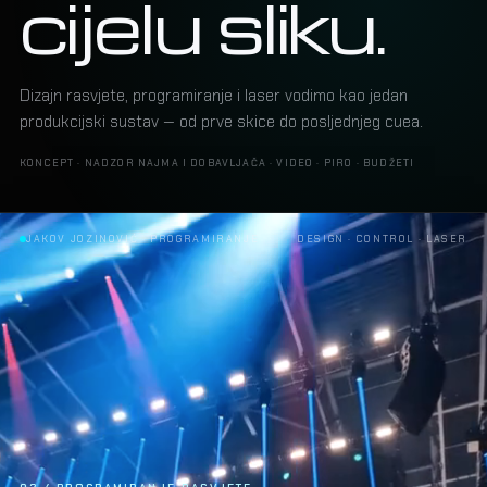
cijelu sliku.
Dizajn rasvjete, programiranje i laser vodimo kao jedan
produkcijski sustav — od prve skice do posljednjeg cuea.
KONCEPT · NADZOR NAJMA I DOBAVLJAČA · VIDEO · PIRO · BUDŽETI
ALEKSANDRA PRIJOVIĆ · LASER SHOW
DESIGN · CONTROL · LASER