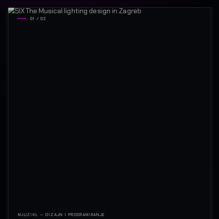
01 / 02
MJUZIKL — DIZAJN I PROGRAMIRANJE