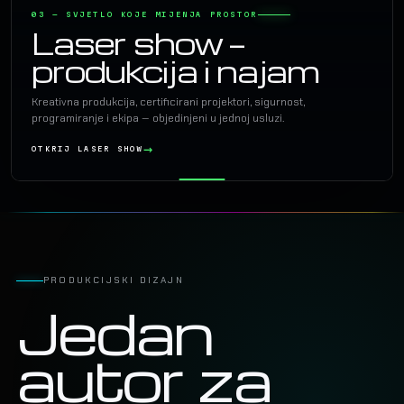
03 — SVJETLO KOJE MIJENJA PROSTOR
Laser show —
produkcija i najam
Kreativna produkcija, certificirani projektori, sigurnost,
programiranje i ekipa — objedinjeni u jednoj usluzi.
OTKRIJ LASER SHOW
PRODUKCIJSKI DIZAJN
Jedan
autor za