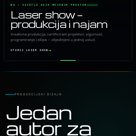
03 — SVJETLO KOJE MIJENJA PROSTOR
Laser show —
produkcija i najam
Kreativna produkcija, certificirani projektori, sigurnost,
programiranje i ekipa — objedinjeni u jednoj usluzi.
OTKRIJ LASER SHOW
PRODUKCIJSKI DIZAJN
Jedan
autor za