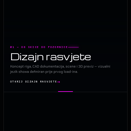
01 — OD SKICE DO POZORNICE
Dizajn rasvjete
Koncept riga, CAD dokumentacija, scene i 3D previz — vizualni
jezik showa definiran prije prvog load-ina.
OTKRIJ DIZAJN RASVJETE