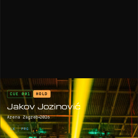
CUE 001
HOLD
Jakov Jozinović
Arena Zagreb
2026
LX
PRG