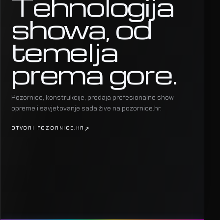
Tehnologija
showa, od
temelja
prema gore.
Pozornice, konstrukcije, prodaja profesionalne show
opreme i savjetovanje sada žive na pozornice.hr.
OTVORI POZORNICE.HR