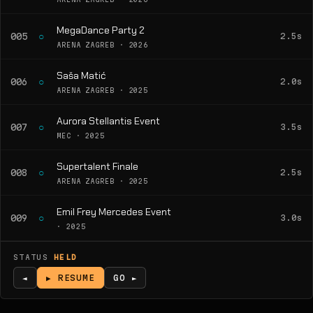
MegaDance Party 2
○
005
2.5s
ARENA ZAGREB · 2026
Saša Matić
○
006
2.0s
ARENA ZAGREB · 2025
Aurora Stellantis Event
○
007
3.5s
MEC · 2025
Supertalent Finale
○
008
2.5s
ARENA ZAGREB · 2025
Emil Frey Mercedes Event
○
009
3.0s
· 2025
STATUS
HELD
◄
▶ RESUME
GO ►