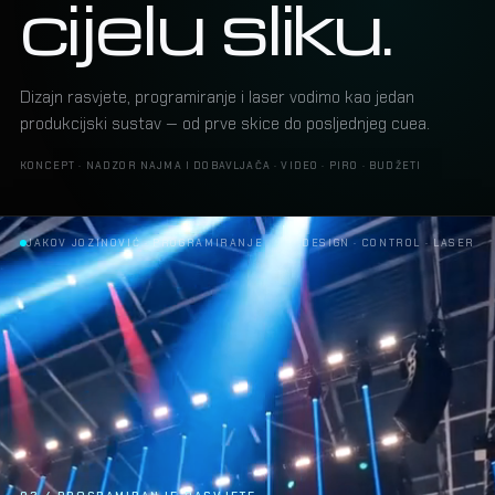
cijelu sliku.
Dizajn rasvjete, programiranje i laser vodimo kao jedan
produkcijski sustav — od prve skice do posljednjeg cuea.
KONCEPT · NADZOR NAJMA I DOBAVLJAČA · VIDEO · PIRO · BUDŽETI
ALEKSANDRA PRIJOVIĆ · LASER SHOW
DESIGN · CONTROL · LASER