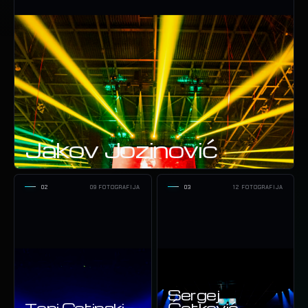
Jakov Jozinović
02
09 FOTOGRAFIJA
03
12 FOTOGRAFIJA
Sergej
Toni Cetinski
Ćetković