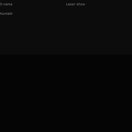
O nama
Laser show
Kontakt
info@lumilas.hr
+385 98 9080 361
Ribnjak 26, 10000 Zagreb,
Hrvatska (EU)
© 2026 LumiLas d.o.o.
Sva prava pridržana.
Dizajnirano, razvijeno i kodirano in-house — kao i naši showovi
Privatnost
·
Uvjeti
·
Podaci o tvrtki
lumilas.hr