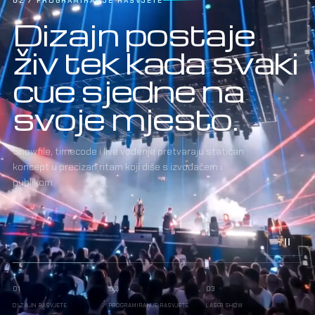
02 / PROGRAMIRANJE RASVJETE
Dizajn postaje
živ tek kada svaki
cue sjedne na
svoje mjesto.
Showfile, timecode i live vođenje pretvaraju statičan
koncept u precizan ritam koji diše s izvođačem i
publikom.
01
02
03
DIZAJN RASVJETE
PROGRAMIRANJE RASVJETE
LASER SHOW