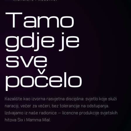
Tamo
gdje je
sve
počelo
Kazalište kao izvorna rasvjetna disciplina: svjetlo koje služi
naraciji, večer za večeri, bez tolerancije na odstupanja.
Izdvajamo iz naše radionice — licencne produkcije svjetskih
hitova Six i Mamma Mia!.