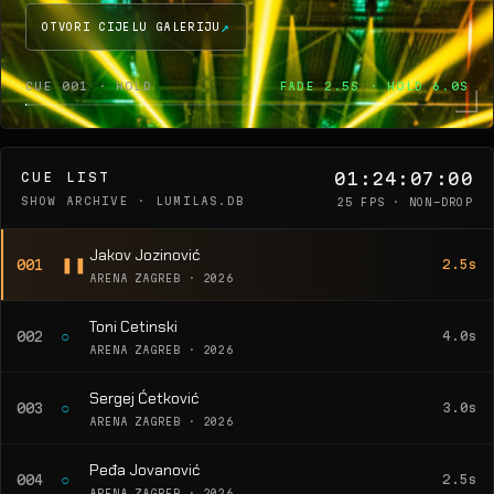
OTVORI CIJELU GALERIJU
CUE 001 · HOLD
FADE 2.5S · HOLD 6.0S
01:24:07:00
CUE LIST
SHOW ARCHIVE · LUMILAS.DB
25 FPS · NON-DROP
Jakov Jozinović
❚❚
001
2.5s
ARENA ZAGREB · 2026
Toni Cetinski
○
002
4.0s
ARENA ZAGREB · 2026
Sergej Ćetković
○
003
3.0s
ARENA ZAGREB · 2026
Peđa Jovanović
○
004
2.5s
ARENA ZAGREB · 2026