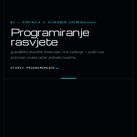
02 — KONTROLA U STVARNOM VREMENU
Programiranje
rasvjete
grandMA3 showfile, timecode i live vođenje — svaki cue
precizan, svaka večer jednako snažna.
OTKRIJ PROGRAMIRANJE