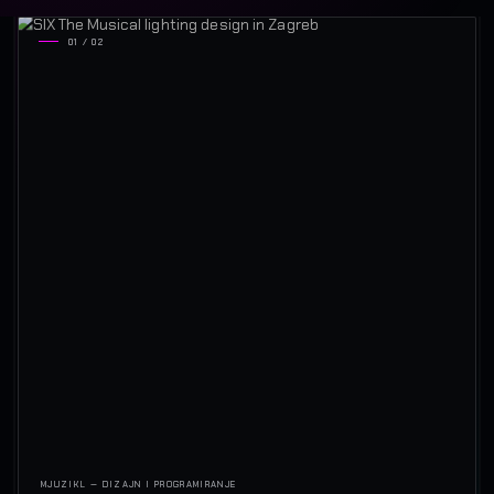
01 / 02
MJUZIKL — DIZAJN I PROGRAMIRANJE