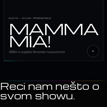
MJUZIKL — DIZAJN I PROGRAMIRANJE
MAMMA
MIA!
ABBA-in svjetski fenomen na pozornici
Reci nam nešto o
svom showu.