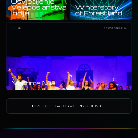
Osvjetljenje
Veleposlanstva
Winterstory
Indije
of Forestland
04
05 FOTOGRAFIJA
Mamma Mia!
PREGLEDAJ SVE PROJEKTE