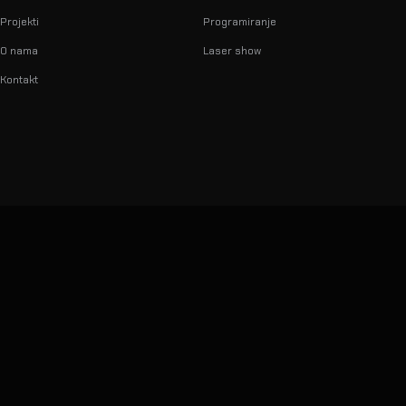
Projekti
Programiranje
O nama
Laser show
Kontakt
info@lumilas.hr
+385 98 9080 361
Ribnjak 26, 10000 Zagreb,
Hrvatska (EU)
© 2026 LumiLas d.o.o.
Sva prava pridržana.
Dizajnirano, razvijeno i kodirano in-house — kao i naši showovi