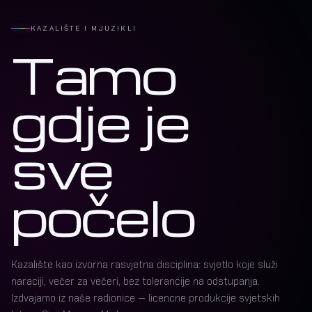
KAZALIŠTE I MJUZIKLI
Tamo
gdje je
sve
počelo
Kazalište kao izvorna rasvjetna disciplina: svjetlo koje služi
naraciji, večer za večeri, bez tolerancije na odstupanja.
Izdvajamo iz naše radionice — licencne produkcije svjetskih