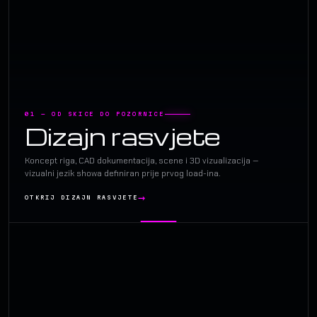
01 — OD SKICE DO POZORNICE
Dizajn rasvjete
Koncept riga, CAD dokumentacija, scene i 3D vizualizacija —
vizualni jezik showa definiran prije prvog load-ina.
OTKRIJ DIZAJN RASVJETE