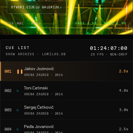
OTVORI CIJELU GALERIJU
CUE 001 · HOLD
FADE 2.5S · HOLD 6.0S
01:24:07:00
CUE LIST
SHOW ARCHIVE · LUMILAS.DB
25 FPS · NON-DROP
Jakov Jozinović
❚❚
001
2.5s
ARENA ZAGREB · 2026
Toni Cetinski
○
002
4.0s
ARENA ZAGREB · 2026
Sergej Ćetković
○
003
3.0s
ARENA ZAGREB · 2026
Peđa Jovanović
○
004
2.5s
ARENA ZAGREB · 2026