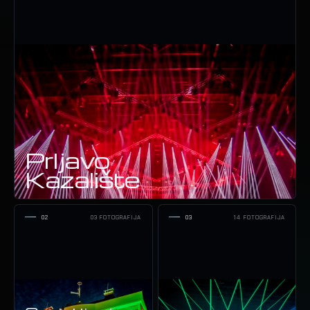
Prljavo
Kazalište
02
03 FOTOGRAFIJA
03
14 FOTOGRAFIJA