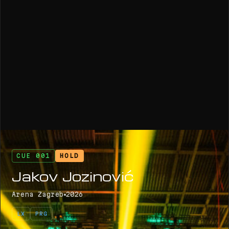
CUE 001
HOLD
Jakov Jozinović
Arena Zagreb
2026
LX
PRG