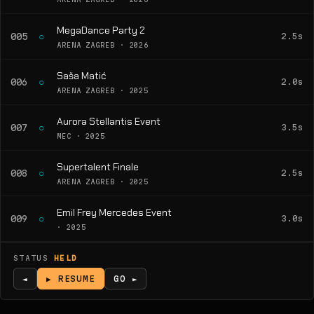
MegaDance Party 2
○
005
2.5s
ARENA ZAGREB · 2026
Saša Matić
○
006
2.0s
ARENA ZAGREB · 2025
Aurora Stellantis Event
○
007
3.5s
MEC · 2025
Supertalent Finale
○
008
2.5s
ARENA ZAGREB · 2025
Emil Frey Mercedes Event
○
009
3.0s
· 2025
STATUS
HELD
◄
▶ RESUME
GO ►