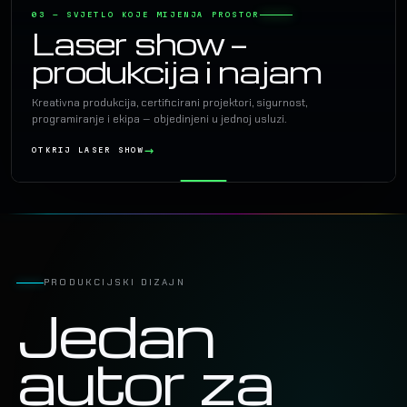
03 — SVJETLO KOJE MIJENJA PROSTOR
Laser show —
produkcija i najam
Kreativna produkcija, certificirani projektori, sigurnost,
programiranje i ekipa — objedinjeni u jednoj usluzi.
OTKRIJ LASER SHOW
PRODUKCIJSKI DIZAJN
Jedan
autor za