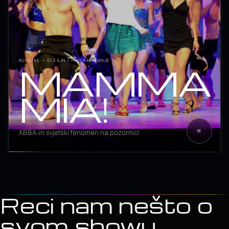
MJUZIKL — DIZAJN I PROGRAMIRANJE
MAMMA
MIA!
ABBA-in svjetski fenomen na pozornici
Reci nam nešto o
svom showu.