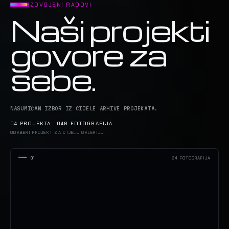
IZDVOJENI RADOVI
Naši projekti
govore za
sebe.
NASUMIČAN IZBOR IZ CIJELE ARHIVE PROJEKATA.
04 PROJEKTA · 046 FOTOGRAFIJA
ODABERI PROJEKT ZA CIJELU GALERIJU
01
24 FOTOGRAFIJA