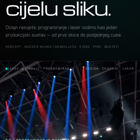
cijelu sliku.
Dizajn rasvjete, programiranje i laser vodimo kao jedan
produkcijski sustav — od prve skice do posljednjeg cuea.
KONCEPT · NADZOR NAJMA I DOBAVLJAČA · VIDEO · PIRO · BUDŽETI
JAKOV JOZINOVIĆ · PROGRAMIRANJE
DESIGN · CONTROL · LASER