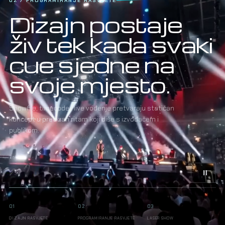
02 / PROGRAMIRANJE RASVJETE
Dizajn postaje
živ tek kada svaki
cue sjedne na
svoje mjesto.
Showfile, timecode i live vođenje pretvaraju statičan
koncept u precizan ritam koji diše s izvođačem i
publikom.
01
02
03
DIZAJN RASVJETE
PROGRAMIRANJE RASVJETE
LASER SHOW