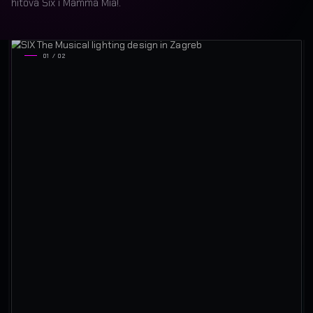
hitova Six i Mamma Mia!.
01 / 02