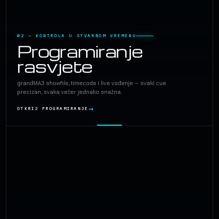
02 — KONTROLA U STVARNOM VREMENU
Programiranje
rasvjete
grandMA3 showfile, timecode i live vođenje — svaki cue
precizan, svaka večer jednako snažna.
OTKRIJ PROGRAMIRANJE