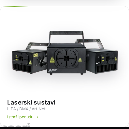
Laserski sustavi
ILDA / DMX / Art-Net
Istraži ponudu →
laseri