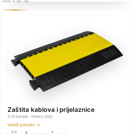
truss
Zaštita kablova i prijelaznice
2–6 kanala · heavy duty
Istraži ponudu →