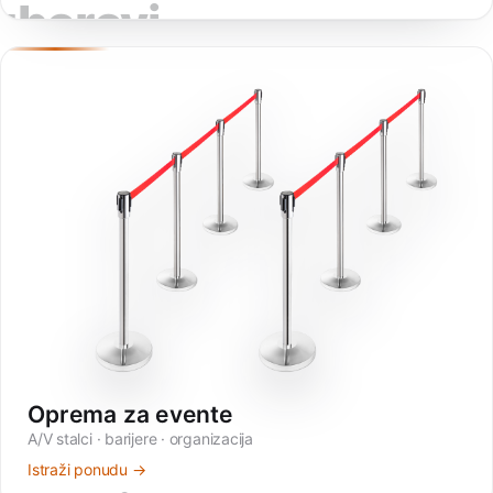
zborovi
Oprema za evente
A/V stalci · barijere · organizacija
Istraži ponudu →