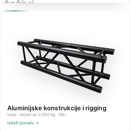
stativi
Aluminijske konstrukcije i rigging
truss · motori do 2.000 kg · D8+
Istraži ponudu →