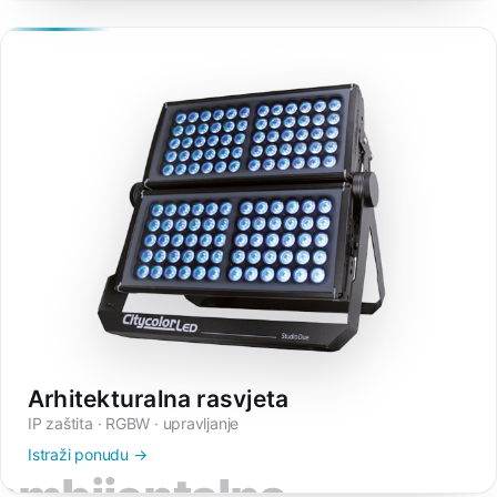
scenska rasvjeta
Arhitekturalna rasvjeta
IP zaštita · RGBW · upravljanje
Istraži ponudu →
ambijentalna