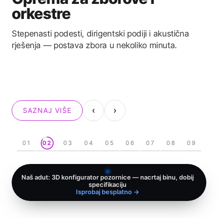
Oprema za evente
Plesni podiji, modne piste, barijere za publiku i
govornice — sve što manifestacija treba uz samu
binu.
‹
›
SAZNAJ VIŠE
01
02
03
04
05
06
07
08
09
Naš adut: 3D konfigurator pozornice — nacrtaj binu, dobij
specifikaciju
Isprobaj besplatno →