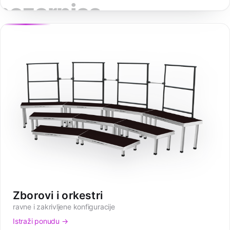
pozornice
Zborovi i orkestri
ravne i zakrivljene konfiguracije
Istraži ponudu →