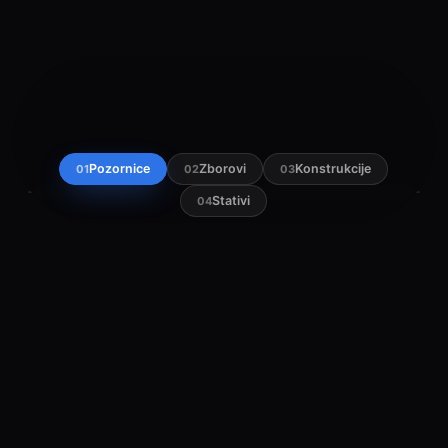
Pozornice
Zborovi
Konstrukcije
01
02
03
Stativi
04