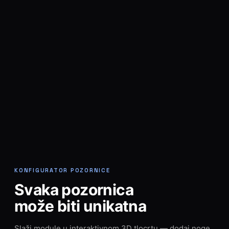
KONFIGURATOR POZORNICE
Svaka pozornica
može biti unikatna
Slaži module u interaktivnom 3D tlocrtu — dodaj noge,