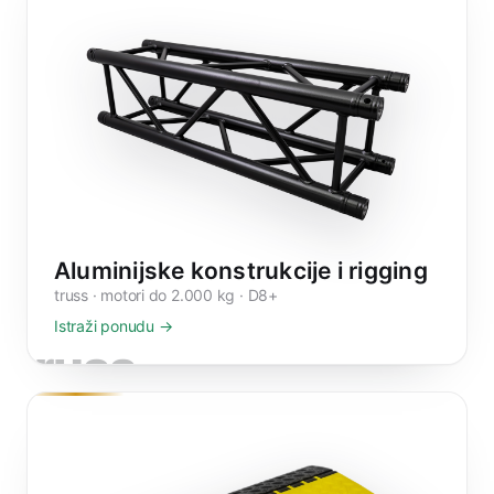
Aluminijske konstrukcije i rigging
truss · motori do 2.000 kg · D8+
Istraži ponudu →
truss