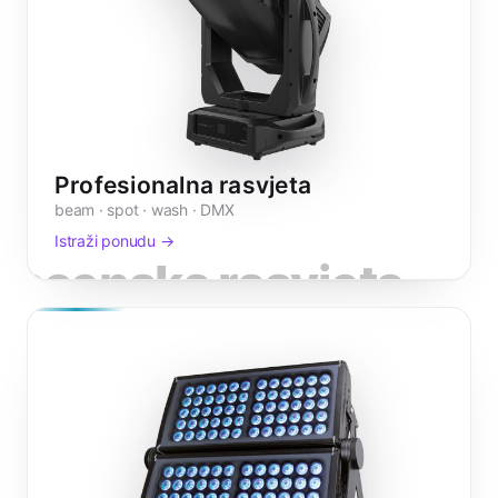
Profesionalna rasvjeta
beam · spot · wash · DMX
Istraži ponudu →
scenska rasvjeta