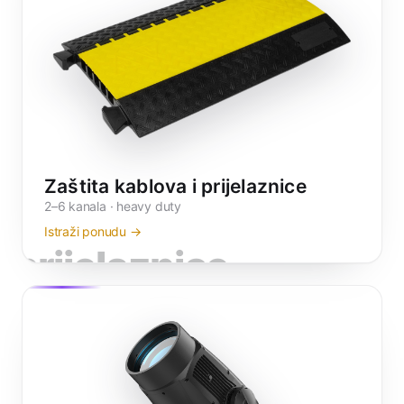
Zaštita kablova i prijelaznice
2–6 kanala · heavy duty
Istraži ponudu →
prijelaznice