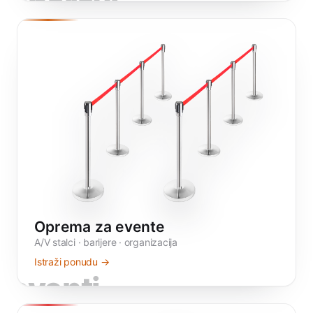
zborovi
Oprema za evente
A/V stalci · barijere · organizacija
Istraži ponudu →
eventi