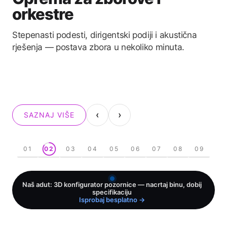
Oprema za evente
Plesni podiji, modne piste, barijere za publiku i
govornice — sve što manifestacija treba uz samu
binu.
‹
›
SAZNAJ VIŠE
01
02
03
04
05
06
07
08
09
Naš adut: 3D konfigurator pozornice — nacrtaj binu, dobij
specifikaciju
Isprobaj besplatno →