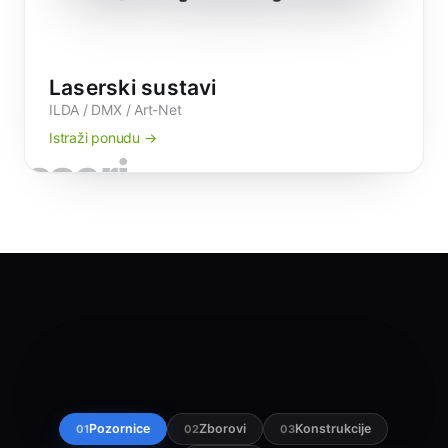
Laserski sustavi
ILDA / DMX / Art-Net
Istraži ponudu →
laseri
Pozornice
Zborovi
Konstrukcije
01
02
03