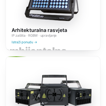
Arhitekturalna rasvjeta
IP zaštita · RGBW · upravljanje
Istraži ponudu →
ambijentalna