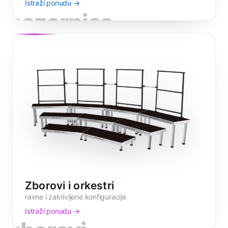
Istraži ponudu →
pozornice
Zborovi i orkestri
ravne i zakrivljene konfiguracije
Istraži ponudu →