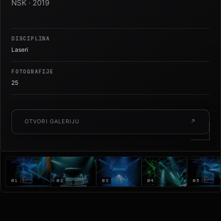
NSK · 2019
DISCIPLINA
Laseri
FOTOGRAFIJE
25
OTVORI GALERIJU
↗
01
02
03
04
05