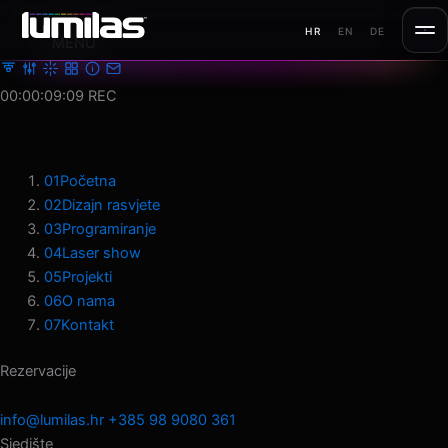
Preskoči
HR
EN
DE
na
MENU
sadržaj
00:00:11:22
REC
01
Početna
02
Dizajn rasvjete
03
Programiranje
04
Laser show
05
Projekti
06
O nama
07
Kontakt
Rezervacije
info@lumilas.hr
+385 98 9080 361
Sjedište