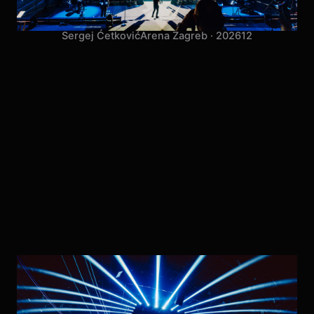
Sergej Ćetković
Arena Zagreb · 2026
12