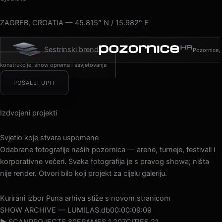
ZAGREB, CROATIA — 45.815° N / 15.982° E
Sestrinski brend
Pozornice,
konstrukcije, show oprema i savjetovanje
POŠALJI UPIT
Izdvojeni projekti
Svjetlo koje stvara uspomene
Odabrane fotografije naših pozornica — arene, turneje, festivali i
korporativne večeri. Svaka fotografija je s pravog showa; ništa
nije render. Otvori bilo koji projekt za cijelu galeriju.
Kurirani izbor
Puna arhiva stiže s novom stranicom
SHOW ARCHIVE — LUMILAS.db
00:00:11:22
▶ SCAN
PROJECTS 80
FRAMES 1.207
CITIES 21