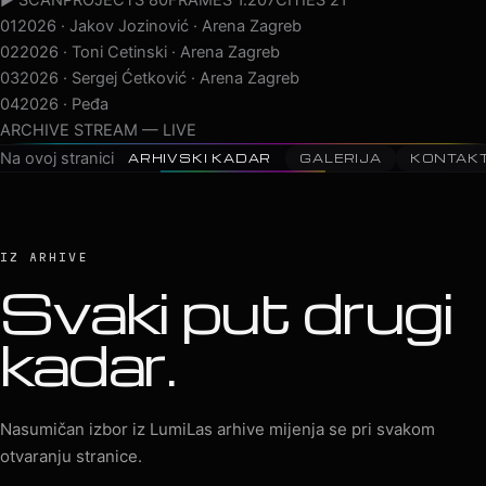
01
2026 · Jakov Jozinović · Arena Zagreb
02
2026 · Toni Cetinski · Arena Zagreb
03
2026 · Sergej Ćetković · Arena Zagreb
04
2026 · Peđa Jovanović · Arena Zagreb
05
2026 · MegaDance Party 2 · Arena Zagreb
ARCHIVE STREAM — LIVE
Na ovoj stranici
ARHIVSKI KADAR
GALERIJA
KONTAK
IZ ARHIVE
Svaki put drugi
kadar.
Nasumičan izbor iz LumiLas arhive mijenja se pri svakom
otvaranju stranice.