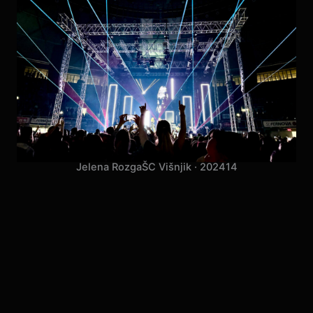
Jelena Rozga
ŠC Višnjik · 2024
14