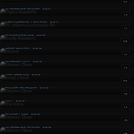
Prljavo Kazalište
24
SPALADIUM ARENA · 2017
25. obljetnica priznanja RH
17
ZAGREBAČKE FONTANE · 2017
Đorđe Balašević
11
ARENA ZAGREB · 2016
Gibonni
05
SAVA CENTAR · 2016
Gibonni i Oliver
11
GRADSKI VRT · 2016
Korak u život
14
HNK ZAGREB · 2016
Gibonni i Oliver
23
ARENA VARAŽDIN · 2016
The Voice
15
HRT · 2016
Gibonni i Oliver
14
ARENA PULA · 2016
Gibonni i Oliver
15
SPALADIUM ARENA · 2016
19