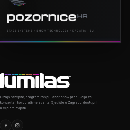
STAGE SYSTEMS / SHOW TECHNOLOGY / CROATIA · EU
Dizajn rasvjete, programiranje i laser show produkcija za
koncerte i korporativne evente. Sjedište u Zagrebu, dostupni
u cijelom svijetu.