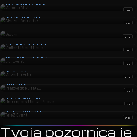
ZGK KOMEDIJA · 2015
Gibonni Acoustic
05
SAVA CENTAR · 2014
Gibonni
18
ARENA BEOGRAD · 2013
Vaillant Brand Days
09
MUZEJ MIMARA · 2013
Lidl Event
05
TRG BANA JELAČIĆA · 2013
Mozart u vrtu
04
HALU · 2012
Praizvedbe u HAZU
08
HAZU · 2012
Rock opera Hocus Pocus
21
HNK VARAŽDIN · 2011
Tele2 Event
11
HYPO CENTAR · 2010
08
Tvoja pozornica je