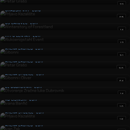
Prljavo Kazalište
22
GRADSKI VRT · 2018
Winterstory of Forestland
05
GŠ ČAKOVEC · 2017
Alukoenigstahl Event
14
HYPO CENTAR · 2017
Gibonni
12
ARENA ZAGREB · 2017
Petar Grašo
31
ARENA ZAGREB · 2017
Gibonni i Oliver
30
ARENA STOŽICE · 2017
Otvorenje Zračne luke Dubrovnik
04
ZL DUBROVNIK · 2017
Ivana Banfić
14
KD LISINSKI · 2017
Prljavo Kazalište
10
ARENA STOŽICE · 2017
Ivan Zak
16
ARENA ZAGREB · 2017