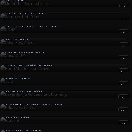
Aktualov Dan žena
25
ARENA STOŽICE · 2019
DORA
17
SD MARINO CVETKOVIĆ · 2019
Saša Kovačević
10
ZETRA · 2018
Saša Matić
21
ARENA ZAGREB · 2018
Philip Morris Laser Maze
10
TVORNICA KULTURE · 2018
Jole
07
CIBONA · 2018
Osvjetljenje Veleposlanstva Indije
07
GRAD ZAGREB · 2018
Prljavo Kazalište
03
STADION KRANJČEVIĆEVA · 2018
Gibonni
30
SPENS · 2018
Petar Grašo
23
SAVA CENTAR · 2018