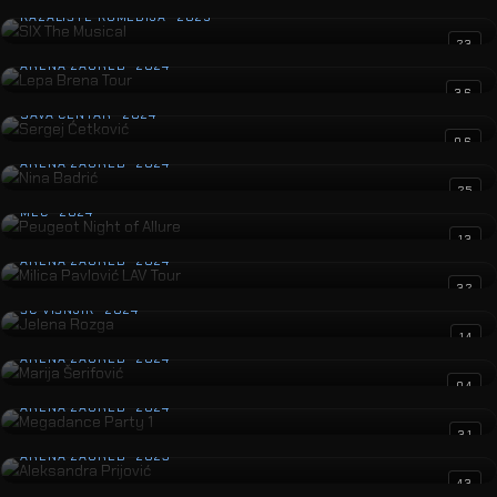
KAZALIŠTE KOMEDIJA · 2025
Lepa Brena Tour
23
ARENA ZAGREB · 2024
Sergej Ćetković
36
SAVA CENTAR · 2024
Nina Badrić
06
ARENA ZAGREB · 2024
Peugeot Night of Allure
25
MEC · 2024
Milica Pavlović LAV Tour
13
ARENA ZAGREB · 2024
Jelena Rozga
32
ŠC VIŠNJIK · 2024
Marija Šerifović
14
ARENA ZAGREB · 2024
Megadance Party 1
04
ARENA ZAGREB · 2024
Aleksandra Prijović
31
ARENA ZAGREB · 2023
Gibonni
43