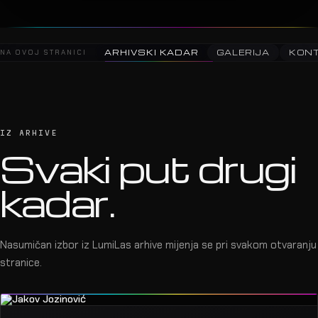
NA OVOJ STRANICI
ARHIVSKI KADAR
GALERIJA
KON
IZ ARHIVE
Svaki put drugi
kadar.
Nasumičan izbor iz LumiLas arhive mijenja se pri svakom otvaranju
stranice.