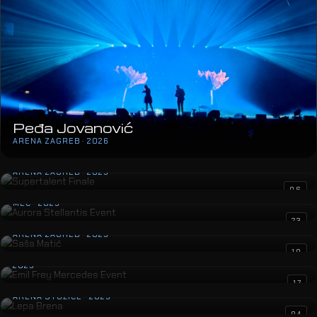
Peđa Jovanović
ARENA ZAGREB · 2026
Supertalent Finale
ARENA ZAGREB · 2025
Aurora Stellantis Event
06
MEC · 2025
Saša Matić
23
ARENA ZAGREB · 2025
Emil Frey Mercedes Event
10
2025
Lepa Brena
17
ARENA STOŽICE · 2025
SIX The Musical
04