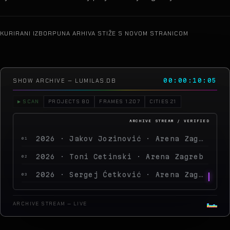
KURIRANI IZBOR
PUNA ARHIVA STIŽE S NOVOM STRANICOM
SHOW ARCHIVE — LUMILAS.DB
00:00:11:21
▶ SCAN
PROJECTS 80
FRAMES 1.207
CITIES 21
2026 · Jakov Jozinović · Arena Zagreb
01
2026 · Toni Cetinski · Arena Zagreb
02
2026 · Sergej Ćetković · Arena Zagreb
03
2026 · Peđa Jovanović · Arena Zagreb
04
ARCHIVE STREAM — LIVE
2026 · MegaDance Party 2 · Arena Zagre
05