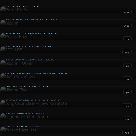
Petar Grašo
ARENA PULA · 2016
Gibonni
08
TVRĐAVA SV. MIHOVILA · 2016
Prljavo Kazalište
08
STADION TAŠMAJDAN · 2016
2CELLOS
21
ARENA DI VERONA · 2016
Gibonni i Oliver
07
TRG BANA JELAČIĆA · 2016
Saša Kovačević
15
ARENA BORIS TRAJKOVSKI · 2016
Hladno Pivo
10
HALA SPORTOVA · 2016
Tony Cetinski & Prljavo Kazalište
15
STADTHALLE DIETIKON · 2015
Legenda Ružice Grada
22
ZGK KOMEDIJA · 2015
Prljavo Kazalište
13
ŠRC ŠALATA · 2015
Mamma Mia!
07