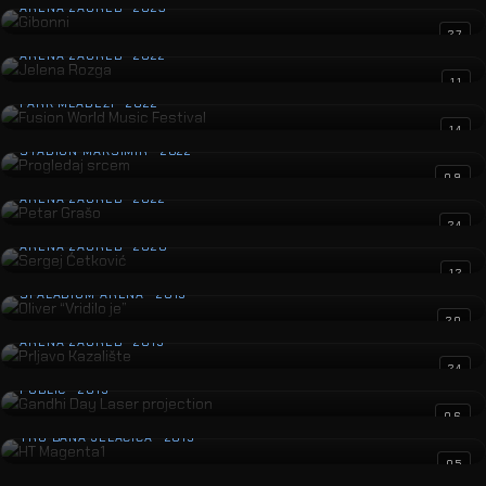
ARENA ZAGREB · 2023
Jelena Rozga
27
ARENA ZAGREB · 2022
Fusion World Music Festival
11
PARK MLADEŽI · 2022
Progledaj srcem
14
STADION MAKSIMIR · 2022
Petar Grašo
09
ARENA ZAGREB · 2022
Sergej Ćetković
24
ARENA ZAGREB · 2020
Oliver “Vridilo je”
12
SPALADIUM ARENA · 2019
Prljavo Kazalište
20
ARENA ZAGREB · 2019
Gandhi Day Laser projection
24
PUBLIC · 2019
HT Magenta1
06
TRG BANA JELAČIĆA · 2019
Mercedes Actros Event
05
NSK · 2019