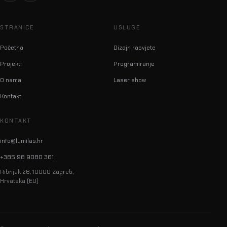
STRANICE
USLUGE
Početna
Dizajn rasvjete
Projekti
Programiranje
O nama
Laser show
Kontakt
KONTAKT
info@lumilas.hr
+385 98 9080 361
Ribnjak 26, 10000 Zagreb,
Hrvatska (EU)