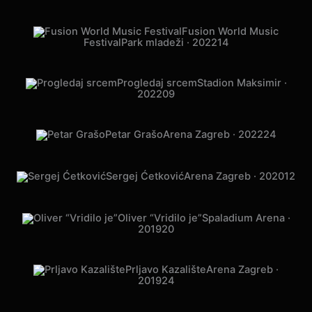
Jelena Rozga
Arena Zagreb · 2022
11
Fusion World Music
Festival
Park mladeži · 2022
14
Progledaj srcem
Stadion Maksimir ·
2022
09
Petar Grašo
Arena Zagreb · 2022
24
Sergej Ćetković
Arena Zagreb · 2020
12
Oliver “Vridilo je”
Spaladium Arena ·
2019
20
Prljavo Kazalište
Arena Zagreb ·
2019
24