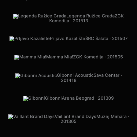
Tony Cetinski &
Prljavo Kazalište
Stadthalle Dietikon · 2015
22
Legenda Ružice Grada
ZGK
Komedija · 2015
13
Prljavo Kazalište
ŠRC Šalata · 2015
07
Mamma Mia!
ZGK Komedija · 2015
05
Gibonni Acoustic
Sava Centar ·
2014
18
Gibonni
Arena Beograd · 2013
09
Vaillant Brand Days
Muzej Mimara ·
2013
05