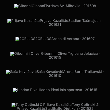
Gibonni
Tvrđava Sv. Mihovila · 2016
08
Prljavo Kazalište
Stadion Tašmajdan ·
2016
21
2CELLOS
Arena di Verona · 2016
07
Gibonni i Oliver
Trg bana Jelačića ·
2016
15
Saša Kovačević
Arena Boris Trajkovski ·
2016
10
Hladno Pivo
Hala sportova · 2016
15