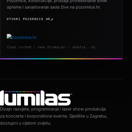
Pozornice, konstrukcije, prodaja profesionalne show
opreme i savjetovanje sada žive na pozornice.hr.
OTVORI POZORNICE.HR
STAGE SYSTEMS / SHOW TECHNOLOGY / CROATIA · EU
Dizajn rasvjete, programiranje i laser show produkcija
za koncerte i korporativne evente. Sjedište u Zagrebu,
dostupni u cijelom svijetu.