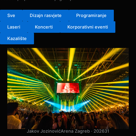
Odaberi projekt za otvaranje galerije.
Sve
Dizajn rasvjete
Programiranje
Laseri
Koncerti
Korporativni eventi
Kazalište