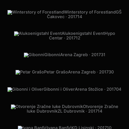
Prljavo Kazalište
Gradski vrt · 2018
05
Winterstory of Forestland
GŠ
Čakovec · 2017
14
Alukoenigstahl Event
Hypo
Centar · 2017
12
Gibonni
Arena Zagreb · 2017
31
Petar Grašo
Arena Zagreb · 2017
30
Gibonni i Oliver
Arena Stožice · 2017
04
Otvorenje Zračne
luke Dubrovnik
ZL Dubrovnik · 2017
14