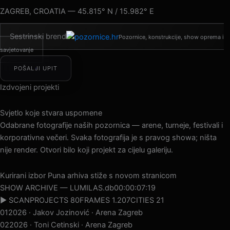
ZAGREB, CROATIA — 45.815° N / 15.982° E
Sestrinski brend
Pozornice, konstrukcije, show oprema i
savjetovanje
POŠALJI UPIT
Izdvojeni projekti
Svjetlo koje stvara uspomene
Odabrane fotografije naših pozornica — arene, turneje, festivali i
korporativne večeri. Svaka fotografija je s pravog showa; ništa
nije render. Otvori bilo koji projekt za cijelu galeriju.
Kurirani izbor
Puna arhiva stiže s novom stranicom
SHOW ARCHIVE — LUMILAS.db
00:00:09:03
▶ SCAN
PROJECTS 80
FRAMES 1.207
CITIES 21
01
2026 · Jakov Jozinović · Arena Zagreb
02
2026 · Toni Cetinski · Arena Zagreb