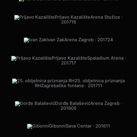
Ivana Banfić
KD Lisinski · 2017
10
Prljavo Kazalište
Arena Stožice ·
2017
16
Ivan Zak
Arena Zagreb · 2017
24
Prljavo Kazalište
Spaladium Arena ·
2017
17
25. obljetnica priznanja
RH
Zagrebačke fontane · 2017
11
Đorđe Balašević
Arena Zagreb ·
2016
05
Gibonni
Sava Centar · 2016
11