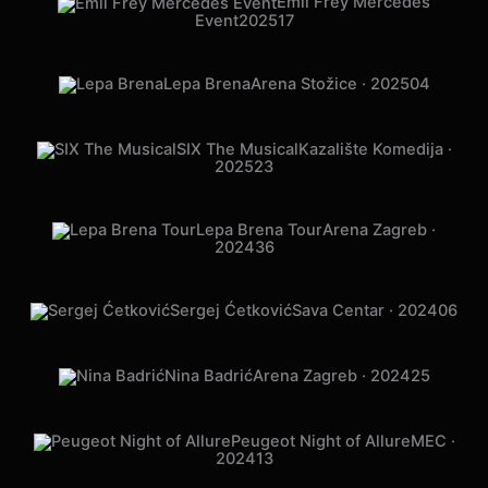
Emil Frey Mercedes
Event
2025
17
Lepa Brena
Arena Stožice · 2025
04
SIX The Musical
Kazalište Komedija ·
2025
23
Lepa Brena Tour
Arena Zagreb ·
2024
36
Sergej Ćetković
Sava Centar · 2024
06
Nina Badrić
Arena Zagreb · 2024
25
Peugeot Night of Allure
MEC ·
2024
13