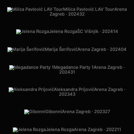
Milica Pavlović LAV Tour
Arena
Zagreb · 2024
32
Jelena Rozga
ŠC Višnjik · 2024
14
Marija Šerifović
Arena Zagreb · 2024
04
Megadance Party 1
Arena Zagreb ·
2024
31
Aleksandra Prijović
Arena Zagreb ·
2023
43
Gibonni
Arena Zagreb · 2023
27