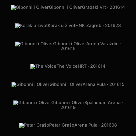
Gibonni i Oliver
Gradski Vrt · 2016
14
Korak u život
HNK Zagreb · 2016
23
Gibonni i Oliver
Arena Varaždin ·
2016
15
The Voice
HRT · 2016
14
Gibonni i Oliver
Arena Pula · 2016
15
Gibonni i Oliver
Spaladium Arena ·
2016
19
Petar Grašo
Arena Pula · 2016
08