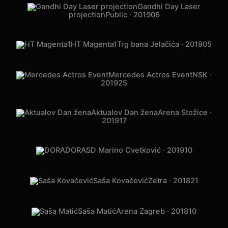
Gandhi Day Laser
projection
Public · 2019
06
HT Magenta1
Trg bana Jelačića · 2019
05
Mercedes Actros Event
NSK ·
2019
25
Aktualov Dan žena
Arena Stožice ·
2019
17
DORA
SD Marino Cvetković · 2019
10
Saša Kovačević
Zetra · 2018
21
Saša Matić
Arena Zagreb · 2018
10