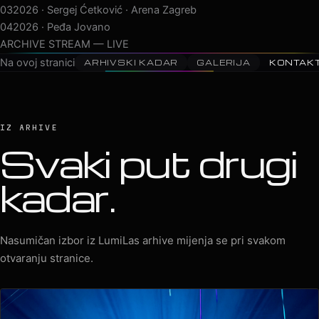
03
2026 · Sergej Ćetković · Arena Zagreb
04
2026 · Peđa Jovanović · Arena Zagreb
05
20
ARCHIVE STREAM — LIVE
Na ovoj stranici
ARHIVSKI KADAR
GALERIJA
KONTAK
IZ ARHIVE
Svaki put drugi
kadar.
Nasumičan izbor iz LumiLas arhive mijenja se pri svakom
otvaranju stranice.