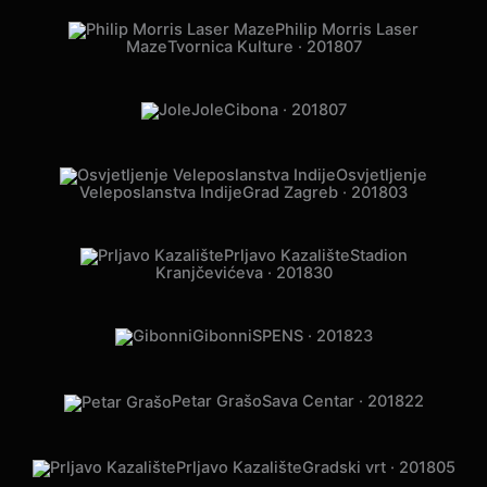
Philip Morris Laser
Maze
Tvornica Kulture · 2018
07
Jole
Cibona · 2018
07
Osvjetljenje
Veleposlanstva Indije
Grad Zagreb · 2018
03
Prljavo Kazalište
Stadion
Kranjčevićeva · 2018
30
Gibonni
SPENS · 2018
23
Petar Grašo
Sava Centar · 2018
22