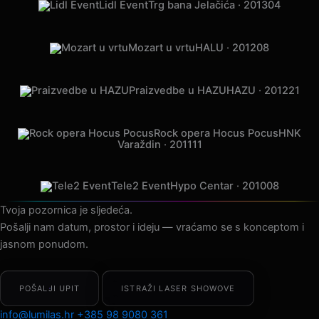
Lidl Event
Trg bana Jelačića · 2013
04
Mozart u vrtu
HALU · 2012
08
Praizvedbe u HAZU
HAZU · 2012
21
Rock opera Hocus Pocus
HNK
Varaždin · 2011
11
Tele2 Event
Hypo Centar · 2010
08
Tvoja pozornica je sljedeća.
Pošalji nam datum, prostor i ideju — vraćamo se s konceptom i
jasnom ponudom.
POŠALJI UPIT
ISTRAŽI LASER SHOWOVE