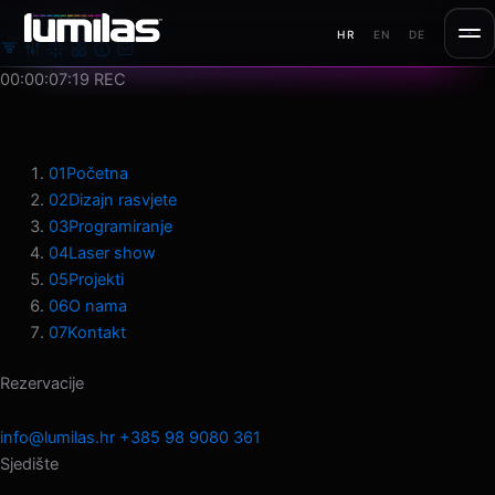
Preskoči
MENU
HR
EN
DE
na
sadržaj
00:00:09:03
REC
01
Početna
02
Dizajn rasvjete
03
Programiranje
04
Laser show
05
Projekti
06
O nama
07
Kontakt
Rezervacije
info@lumilas.hr
+385 98 9080 361
Sjedište