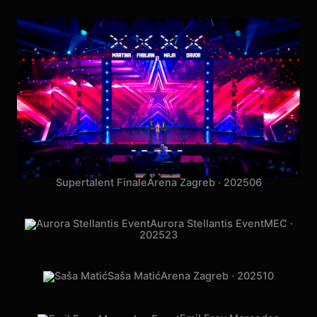
Supertalent Finale
Arena Zagreb · 2025
06
Aurora Stellantis Event
MEC ·
2025
23
Saša Matić
Arena Zagreb · 2025
10