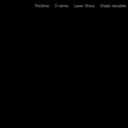
Početna
O nama
Laser Show
Dizajn rasvjete