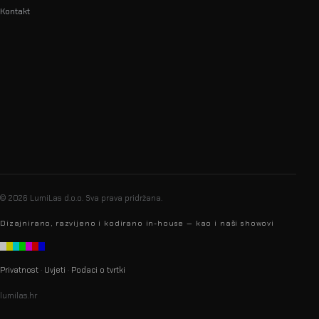
Kontakt
info@lumilas.hr
+385 98 9080 361
Ribnjak 26, 10000 Zagreb,
Hrvatska (EU)
© 2026 LumiLas d.o.o.
Sva prava pridržana.
Dizajnirano, razvijeno i kodirano in-house — kao i naši showovi
Privatnost
·
Uvjeti
·
Podaci o tvrtki
lumilas.hr