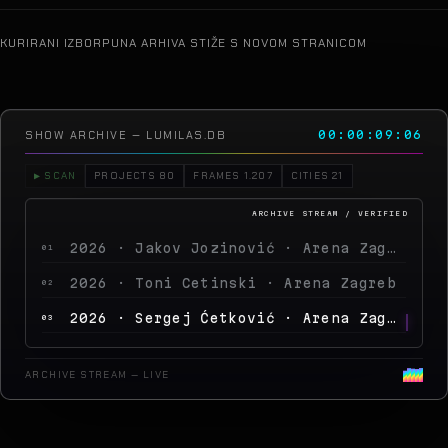
KURIRANI IZBOR
PUNA ARHIVA STIŽE S NOVOM STRANICOM
SHOW ARCHIVE — LUMILAS.DB
00:00:11:07
▶ SCAN
PROJECTS 80
FRAMES 1.207
CITIES 21
2026 · Jakov Jozinović · Arena Zagreb
01
2026 · Toni Cetinski · Arena Zagreb
02
2026 · Sergej Ćetković · Arena Zagreb
03
2026 · Peđa Jovanović · Arena Zagreb
04
ARCHIVE STREAM — LIVE
2026 · MegaDance
05