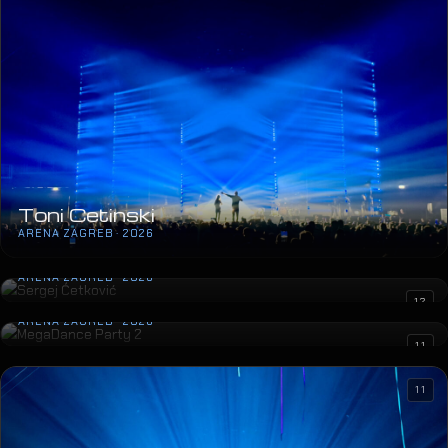
Toni Cetinski
ARENA ZAGREB · 2026
Sergej Ćetković
ARENA ZAGREB · 2026
MegaDance Party 2
12
ARENA ZAGREB · 2026
11
11