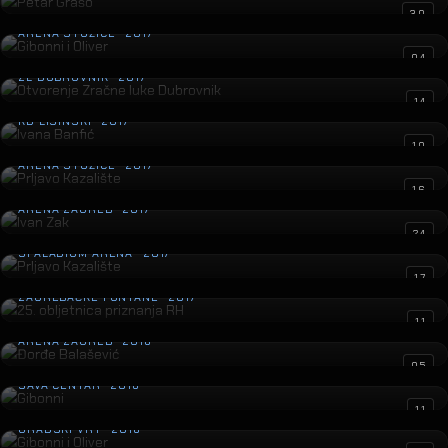
Gibonni i Oliver
30
ARENA STOŽICE · 2017
Otvorenje Zračne luke Dubrovnik
04
ZL DUBROVNIK · 2017
Ivana Banfić
14
KD LISINSKI · 2017
Prljavo Kazalište
10
ARENA STOŽICE · 2017
Ivan Zak
16
ARENA ZAGREB · 2017
Prljavo Kazalište
24
SPALADIUM ARENA · 2017
25. obljetnica priznanja RH
17
ZAGREBAČKE FONTANE · 2017
Đorđe Balašević
11
ARENA ZAGREB · 2016
Gibonni
05
SAVA CENTAR · 2016
Gibonni i Oliver
11
GRADSKI VRT · 2016