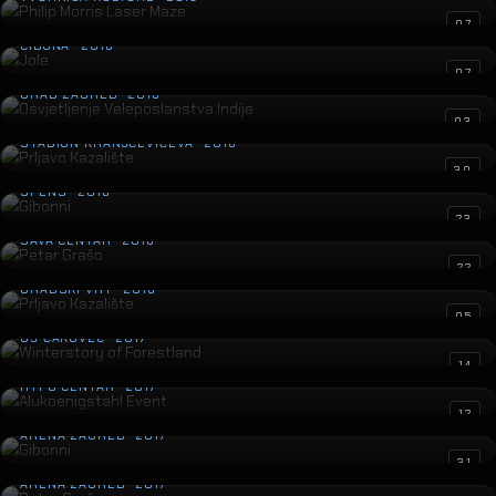
Jole
07
CIBONA · 2018
Osvjetljenje Veleposlanstva Indije
07
GRAD ZAGREB · 2018
Prljavo Kazalište
03
STADION KRANJČEVIĆEVA · 2018
Gibonni
30
SPENS · 2018
Petar Grašo
23
SAVA CENTAR · 2018
Prljavo Kazalište
22
GRADSKI VRT · 2018
Winterstory of Forestland
05
GŠ ČAKOVEC · 2017
Alukoenigstahl Event
14
HYPO CENTAR · 2017
Gibonni
12
ARENA ZAGREB · 2017
Petar Grašo
31
ARENA ZAGREB · 2017