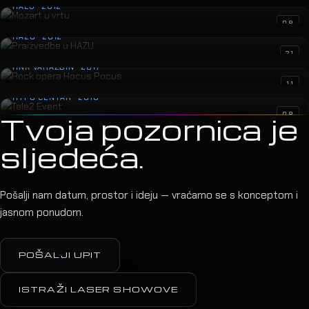
HALU · 2012
Praizvedbe u HAZU
08
HAZU · 2012
Rock opera Hocus Pocus
21
HNK VARAŽDIN · 2011
Tele2 Event
11
HYPO CENTAR · 2010
08
Tvoja pozornica je
sljedeća.
Pošalji nam datum, prostor i ideju — vraćamo se s konceptom i
jasnom ponudom.
POŠALJI UPIT
ISTRAŽI LASER SHOWOVE