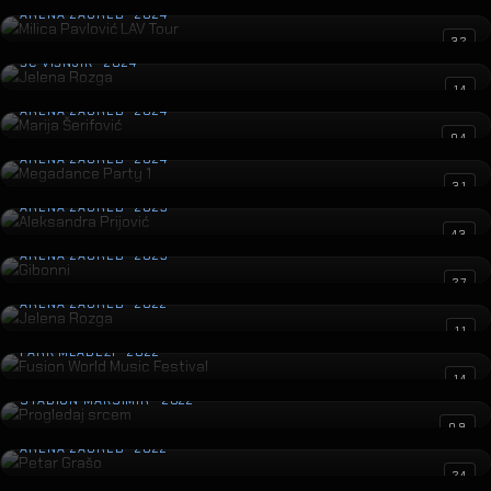
ARENA ZAGREB · 2024
Jelena Rozga
32
ŠC VIŠNJIK · 2024
Marija Šerifović
14
ARENA ZAGREB · 2024
Megadance Party 1
04
ARENA ZAGREB · 2024
Aleksandra Prijović
31
ARENA ZAGREB · 2023
Gibonni
43
ARENA ZAGREB · 2023
Jelena Rozga
27
ARENA ZAGREB · 2022
Fusion World Music Festival
11
PARK MLADEŽI · 2022
Progledaj srcem
14
STADION MAKSIMIR · 2022
Petar Grašo
09
ARENA ZAGREB · 2022
Sergej Ćetković
24