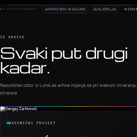
NA OVOJ STRANICI
ARHIVSKI KADAR
GALERIJA
KON
IZ ARHIVE
Svaki put drugi
kadar.
Nasumičan izbor iz LumiLas arhive mijenja se pri svakom otvaranju
stranice.
NASUMIČNI PROJEKT