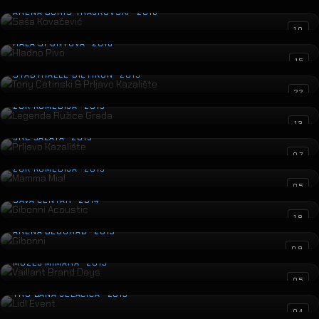
ARENA BORIS TRAJKOVSKI · 2016
Hladno Pivo
10
HALA SPORTOVA · 2016
Tony Cetinski & Prljavo Kazalište
15
STADTHALLE DIETIKON · 2015
Legenda Ružice Grada
22
ZGK KOMEDIJA · 2015
Prljavo Kazalište
13
ŠRC ŠALATA · 2015
Mamma Mia!
07
ZGK KOMEDIJA · 2015
Gibonni Acoustic
05
SAVA CENTAR · 2014
Gibonni
18
ARENA BEOGRAD · 2013
Vaillant Brand Days
09
MUZEJ MIMARA · 2013
Lidl Event
05
TRG BANA JELAČIĆA · 2013
Mozart u vrtu
04