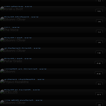
Korak u život
14
HNK ZAGREB · 2016
Gibonni i Oliver
23
ARENA VARAŽDIN · 2016
The Voice
15
HRT · 2016
Gibonni i Oliver
14
ARENA PULA · 2016
Gibonni i Oliver
15
SPALADIUM ARENA · 2016
Petar Grašo
19
ARENA PULA · 2016
Gibonni
08
TVRĐAVA SV. MIHOVILA · 2016
Prljavo Kazalište
08
STADION TAŠMAJDAN · 2016
2CELLOS
21
ARENA DI VERONA · 2016
Gibonni i Oliver
07
TRG BANA JELAČIĆA · 2016
Saša Kovačević
15