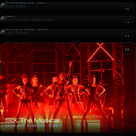
ARENA ZAGREB · 2025
Emil Frey Mercedes Event
10
2025
Lepa Brena
17
ARENA STOŽICE · 2025
04
23
SIX The Musical
KAZALIŠTE KOMEDIJA · 2025