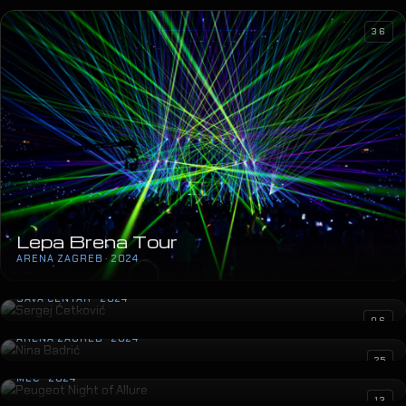
36
Lepa Brena Tour
ARENA ZAGREB · 2024
Sergej Ćetković
SAVA CENTAR · 2024
Nina Badrić
06
ARENA ZAGREB · 2024
Peugeot Night of Allure
25
MEC · 2024
Milica Pavlović LAV Tour
13