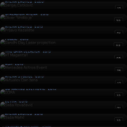
ARENA ZAGREB · 2020
Oliver “Vridilo je”
12
SPALADIUM ARENA · 2019
Prljavo Kazalište
20
ARENA ZAGREB · 2019
Gandhi Day Laser projection
24
PUBLIC · 2019
HT Magenta1
06
TRG BANA JELAČIĆA · 2019
Mercedes Actros Event
05
NSK · 2019
Aktualov Dan žena
25
ARENA STOŽICE · 2019
DORA
17
SD MARINO CVETKOVIĆ · 2019
Saša Kovačević
10
ZETRA · 2018
Saša Matić
21
ARENA ZAGREB · 2018
Philip Morris Laser Maze
10
TVORNICA KULTURE · 2018