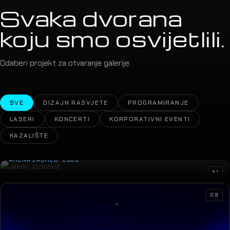
Svaka dvorana
koju smo osvijetlili.
Odaberi projekt za otvaranje galerije.
SVE
DIZAJN RASVJETE
PROGRAMIRANJE
LASERI
KONCERTI
KORPORATIVNI EVENTI
KAZALIŠTE
Jakov Jozinović
ARENA ZAGREB · 2026
31
09