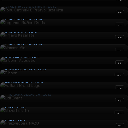
Tony Cetinski & Prljavo Kazalište
15
STADTHALLE DIETIKON · 2015
Legenda Ružice Grada
22
ZGK KOMEDIJA · 2015
Prljavo Kazalište
13
ŠRC ŠALATA · 2015
Mamma Mia!
07
ZGK KOMEDIJA · 2015
Gibonni Acoustic
05
SAVA CENTAR · 2014
Gibonni
18
ARENA BEOGRAD · 2013
Vaillant Brand Days
09
MUZEJ MIMARA · 2013
Lidl Event
05
TRG BANA JELAČIĆA · 2013
Mozart u vrtu
04
HALU · 2012
Praizvedbe u HAZU
08
HAZU · 2012
Rock opera Hocus Pocus
21