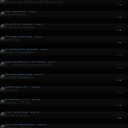
Ivana Banfić
14
KD LISINSKI · 2017
Prljavo Kazalište
10
ARENA STOŽICE · 2017
Ivan Zak
16
ARENA ZAGREB · 2017
Prljavo Kazalište
24
SPALADIUM ARENA · 2017
25. obljetnica priznanja RH
17
ZAGREBAČKE FONTANE · 2017
Đorđe Balašević
11
ARENA ZAGREB · 2016
Gibonni
05
SAVA CENTAR · 2016
Gibonni i Oliver
11
GRADSKI VRT · 2016
Korak u život
14
HNK ZAGREB · 2016
Gibonni i Oliver
23
ARENA VARAŽDIN · 2016