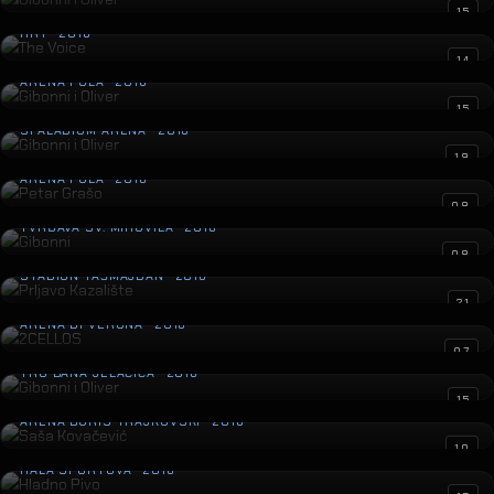
The Voice
15
HRT · 2016
Gibonni i Oliver
14
ARENA PULA · 2016
Gibonni i Oliver
15
SPALADIUM ARENA · 2016
Petar Grašo
19
ARENA PULA · 2016
Gibonni
08
TVRĐAVA SV. MIHOVILA · 2016
Prljavo Kazalište
08
STADION TAŠMAJDAN · 2016
2CELLOS
21
ARENA DI VERONA · 2016
Gibonni i Oliver
07
TRG BANA JELAČIĆA · 2016
Saša Kovačević
15
ARENA BORIS TRAJKOVSKI · 2016
Hladno Pivo
10
HALA SPORTOVA · 2016