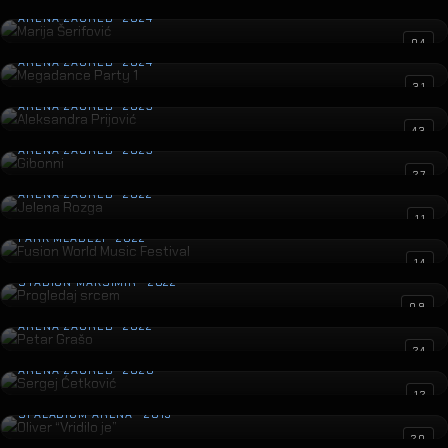
ARENA ZAGREB · 2024
Megadance Party 1
04
ARENA ZAGREB · 2024
Aleksandra Prijović
31
ARENA ZAGREB · 2023
Gibonni
43
ARENA ZAGREB · 2023
Jelena Rozga
27
ARENA ZAGREB · 2022
Fusion World Music Festival
11
PARK MLADEŽI · 2022
Progledaj srcem
14
STADION MAKSIMIR · 2022
Petar Grašo
09
ARENA ZAGREB · 2022
Sergej Ćetković
24
ARENA ZAGREB · 2020
Oliver “Vridilo je”
12
SPALADIUM ARENA · 2019
Prljavo Kazalište
20