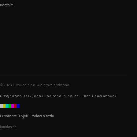
Kontakt
info@lumilas.hr
+385 98 9080 361
Ribnjak 26, 10000 Zagreb,
Hrvatska (EU)
© 2026 LumiLas d.o.o.
Sva prava pridržana.
Dizajnirano, razvijeno i kodirano in-house — kao i naši showovi
Privatnost
·
Uvjeti
·
Podaci o tvrtki
lumilas.hr