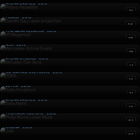
ARENA ZAGREB · 2019
Gandhi Day Laser projection
24
PUBLIC · 2019
HT Magenta1
06
TRG BANA JELAČIĆA · 2019
Mercedes Actros Event
05
NSK · 2019
Aktualov Dan žena
25
ARENA STOŽICE · 2019
DORA
17
SD MARINO CVETKOVIĆ · 2019
Saša Kovačević
10
ZETRA · 2018
Saša Matić
21
ARENA ZAGREB · 2018
Philip Morris Laser Maze
10
TVORNICA KULTURE · 2018
Jole
07
CIBONA · 2018
Osvjetljenje Veleposlanstva Indije
07