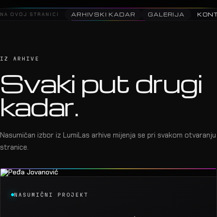
NA OVOJ STRANICI
ARHIVSKI KADAR
GALERIJA
KON
IZ ARHIVE
Svaki put drugi
kadar.
Nasumičan izbor iz LumiLas arhive mijenja se pri svakom otvaranju
stranice.
NASUMIČNI PROJEKT