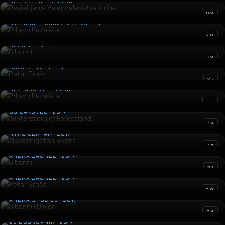
GRAD ZAGREB · 2018
Prljavo Kazalište
03
STADION KRANJČEVIĆEVA · 2018
Gibonni
30
SPENS · 2018
Petar Grašo
23
SAVA CENTAR · 2018
Prljavo Kazalište
22
GRADSKI VRT · 2018
Winterstory of Forestland
05
GŠ ČAKOVEC · 2017
Alukoenigstahl Event
14
HYPO CENTAR · 2017
Gibonni
12
ARENA ZAGREB · 2017
Petar Grašo
31
ARENA ZAGREB · 2017
Gibonni i Oliver
30
ARENA STOŽICE · 2017
Otvorenje Zračne luke Dubrovnik
04
ZL DUBROVNIK · 2017