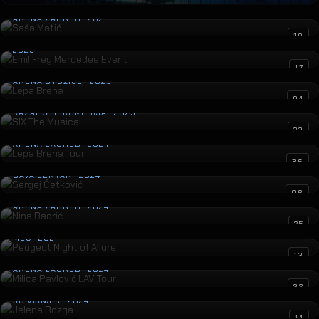
Saša Matić
ARENA ZAGREB · 2025
Emil Frey Mercedes Event
10
2025
Lepa Brena
17
ARENA STOŽICE · 2025
SIX The Musical
04
KAZALIŠTE KOMEDIJA · 2025
Lepa Brena Tour
23
ARENA ZAGREB · 2024
Sergej Ćetković
36
SAVA CENTAR · 2024
Nina Badrić
06
ARENA ZAGREB · 2024
Peugeot Night of Allure
25
MEC · 2024
Milica Pavlović LAV Tour
13
ARENA ZAGREB · 2024
Jelena Rozga
32
ŠC VIŠNJIK · 2024
Marija Šerifović
14