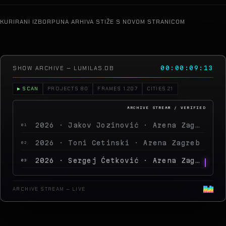
KURIRANI IZBOR
PUNA ARHIVA STIŽE S NOVOM STRANICOM
SHOW ARCHIVE — LUMILAS.DB
00:00:11:15
▶ SCAN
PROJECTS 80
FRAMES 1.207
CITIES 21
2026 · Jakov Jozinović · Arena Zagreb
01
2026 · Toni Cetinski · Arena Zagreb
02
2026 · Sergej Ćetković · Arena Zagreb
03
2026 · Peđa Jovanović · Arena Zagreb
04
ARCHIVE STREAM — LIVE
2026 · MegaDance Party 2 · Arena
05