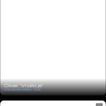
Oliver “Vridilo je”
SPALADIUM ARENA · 2019
24