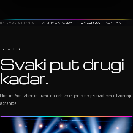
NA OVOJ STRANICI
ARHIVSKI KADAR
GALERIJA
KONTAKT
IZ ARHIVE
Svaki put drugi
kadar.
Nasumičan izbor iz LumiLas arhive mijenja se pri svakom otvaranju
stranice.