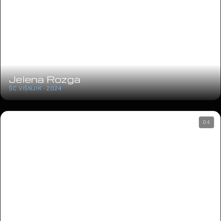
Jelena Rozga
ŠC VIŠNJIK · 2024
04