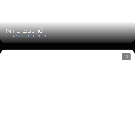
Nina Badrić
ARENA ZAGREB · 2024
13