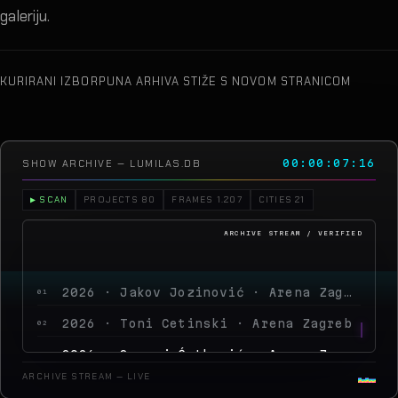
galeriju.
KURIRANI IZBOR
PUNA ARHIVA STIŽE S NOVOM STRANICOM
SHOW ARCHIVE — LUMILAS.DB
00:00:10:03
▶ SCAN
PROJECTS 80
FRAMES 1.207
CITIES 21
2026 · Jakov Jozinović · Arena Zagreb
01
2026 · Toni Cetinski · Arena Zagreb
02
2026 · Sergej Ćetković · Arena Zagreb
03
2026 · Peđa Jovanović · Arena Zagreb
04
ARCHIVE STREAM — LIVE
2026 ·
05