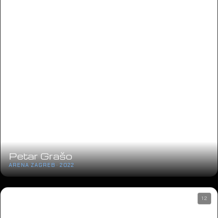
Petar Grašo
ARENA ZAGREB · 2022
12