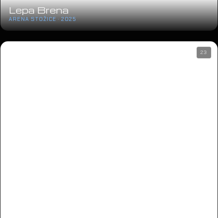
Lepa Brena
ARENA STOŽICE · 2025
23