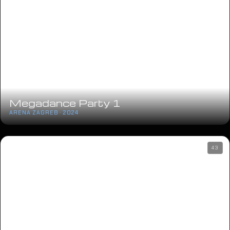
Megadance Party 1
ARENA ZAGREB · 2024
43