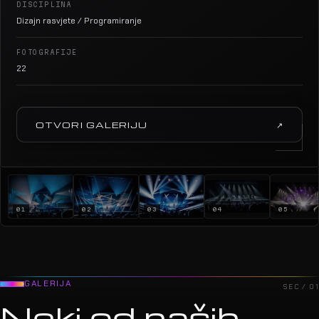
DISCIPLINA
Dizajn rasvjete / Programiranje
FOTOGRAFIJE
22
OTVORI GALERIJU
↗
01
02
03
04
05
GALERIJA
SEC / 01
Neki od naših