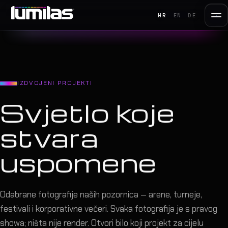
HR
EN
DE
IZDVOJENI PROJEKTI
Svjetlo koje
stvara
uspomene
Odabrane fotografije naših pozornica — arene, turneje,
festivali i korporativne večeri. Svaka fotografija je s pravog
showa; ništa nije render. Otvori bilo koji projekt za cijelu