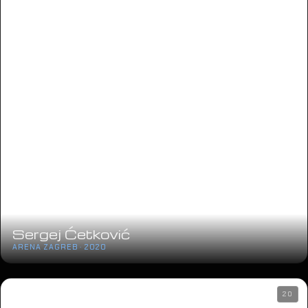
Sergej Ćetković
ARENA ZAGREB · 2020
20