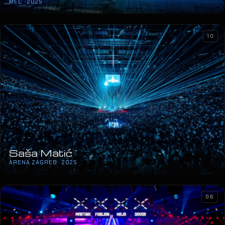
MEC · 2025
10
Saša Matić
ARENA ZAGREB · 2025
06