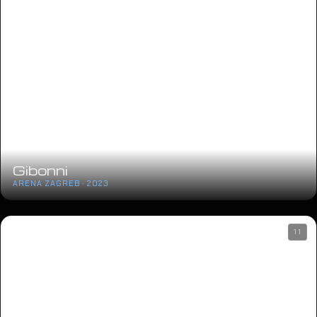
Gibonni
ARENA ZAGREB · 2023
11