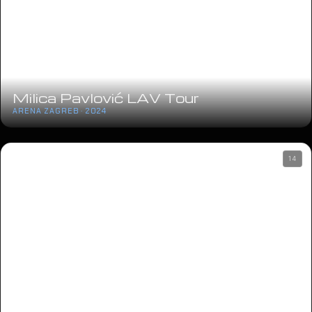
Milica Pavlović LAV Tour
ARENA ZAGREB · 2024
14