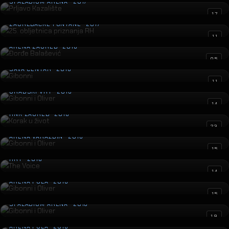
SPALADIUM ARENA · 2017
25. obljetnica priznanja RH
17
ZAGREBAČKE FONTANE · 2017
Đorđe Balašević
11
ARENA ZAGREB · 2016
Gibonni
05
SAVA CENTAR · 2016
Gibonni i Oliver
11
GRADSKI VRT · 2016
Korak u život
14
HNK ZAGREB · 2016
Gibonni i Oliver
23
ARENA VARAŽDIN · 2016
The Voice
15
HRT · 2016
Gibonni i Oliver
14
ARENA PULA · 2016
Gibonni i Oliver
15
SPALADIUM ARENA · 2016
Petar Grašo
19
ARENA PULA · 2016