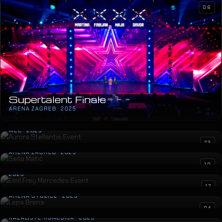
06
Supertalent Finale
ARENA ZAGREB · 2025
Aurora Stellantis Event
MEC · 2025
Saša Matić
23
ARENA ZAGREB · 2025
Emil Frey Mercedes Event
10
2025
Lepa Brena
17
ARENA STOŽICE · 2025
SIX The Musical
04
KAZALIŠTE KOMEDIJA · 2025