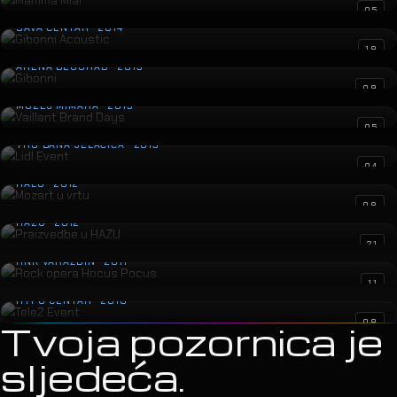
Gibonni Acoustic
05
SAVA CENTAR · 2014
Gibonni
18
ARENA BEOGRAD · 2013
Vaillant Brand Days
09
MUZEJ MIMARA · 2013
Lidl Event
05
TRG BANA JELAČIĆA · 2013
Mozart u vrtu
04
HALU · 2012
Praizvedbe u HAZU
08
HAZU · 2012
Rock opera Hocus Pocus
21
HNK VARAŽDIN · 2011
Tele2 Event
11
HYPO CENTAR · 2010
08
Tvoja pozornica je
sljedeća.