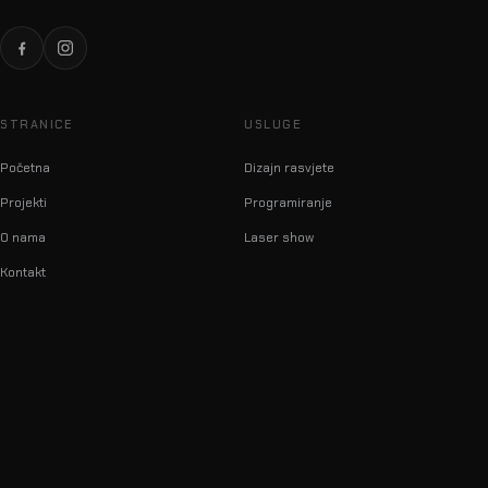
STRANICE
USLUGE
Početna
Dizajn rasvjete
Projekti
Programiranje
O nama
Laser show
Kontakt
info@lumilas.hr
+385 98 9080 361
Ribnjak 26, 10000 Zagreb,
Hrvatska (EU)