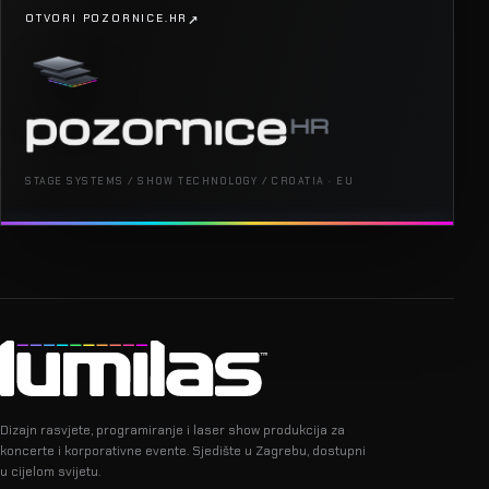
OTVORI POZORNICE.HR
STAGE SYSTEMS / SHOW TECHNOLOGY / CROATIA · EU
Dizajn rasvjete, programiranje i laser show produkcija za
koncerte i korporativne evente. Sjedište u Zagrebu, dostupni
u cijelom svijetu.