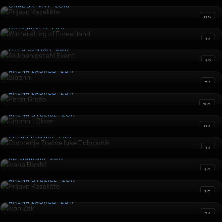
GRADSKI VRT · 2018
Winterstory of Forestland
05
GŠ ČAKOVEC · 2017
Alukoenigstahl Event
14
HYPO CENTAR · 2017
Gibonni
12
ARENA ZAGREB · 2017
Petar Grašo
31
ARENA ZAGREB · 2017
Gibonni i Oliver
30
ARENA STOŽICE · 2017
Otvorenje Zračne luke Dubrovnik
04
ZL DUBROVNIK · 2017
Ivana Banfić
14
KD LISINSKI · 2017
Prljavo Kazalište
10
ARENA STOŽICE · 2017
Ivan Zak
16
ARENA ZAGREB · 2017
Prljavo Kazalište
24