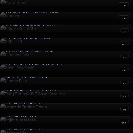
Gibonni
08
TVRĐAVA SV. MIHOVILA · 2016
Prljavo Kazalište
08
STADION TAŠMAJDAN · 2016
2CELLOS
21
ARENA DI VERONA · 2016
Gibonni i Oliver
07
TRG BANA JELAČIĆA · 2016
Saša Kovačević
15
ARENA BORIS TRAJKOVSKI · 2016
Hladno Pivo
10
HALA SPORTOVA · 2016
Tony Cetinski & Prljavo Kazalište
15
STADTHALLE DIETIKON · 2015
Legenda Ružice Grada
22
ZGK KOMEDIJA · 2015
Prljavo Kazalište
13
ŠRC ŠALATA · 2015
Mamma Mia!
07
ZGK KOMEDIJA · 2015