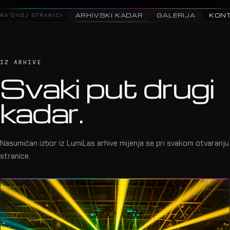
NA OVOJ STRANICI
ARHIVSKI KADAR
GALERIJA
KON
IZ ARHIVE
Svaki put drugi
kadar.
Nasumičan izbor iz LumiLas arhive mijenja se pri svakom otvaranju
stranice.