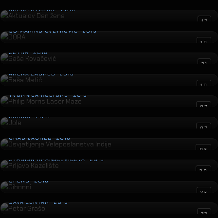
Aktualov Dan žena
ARENA STOŽICE · 2019
DORA
17
SD MARINO CVETKOVIĆ · 2019
Saša Kovačević
10
ZETRA · 2018
Saša Matić
21
ARENA ZAGREB · 2018
Philip Morris Laser Maze
10
TVORNICA KULTURE · 2018
Jole
07
CIBONA · 2018
Osvjetljenje Veleposlanstva Indije
07
GRAD ZAGREB · 2018
Prljavo Kazalište
03
STADION KRANJČEVIĆEVA · 2018
Gibonni
30
SPENS · 2018
Petar Grašo
23
SAVA CENTAR · 2018
Prljavo Kazalište
22