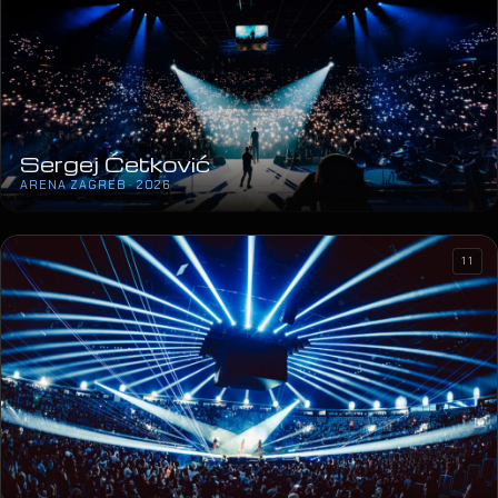
Sergej Ćetković
ARENA ZAGREB · 2026
11