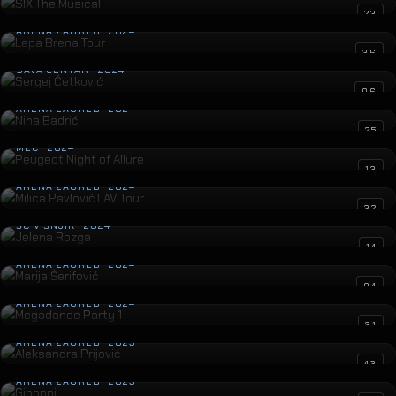
Lepa Brena Tour
23
ARENA ZAGREB · 2024
Sergej Ćetković
36
SAVA CENTAR · 2024
Nina Badrić
06
ARENA ZAGREB · 2024
Peugeot Night of Allure
25
MEC · 2024
Milica Pavlović LAV Tour
13
ARENA ZAGREB · 2024
Jelena Rozga
32
ŠC VIŠNJIK · 2024
Marija Šerifović
14
ARENA ZAGREB · 2024
Megadance Party 1
04
ARENA ZAGREB · 2024
Aleksandra Prijović
31
ARENA ZAGREB · 2023
Gibonni
43
ARENA ZAGREB · 2023