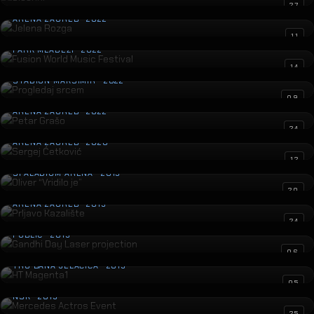
Jelena Rozga
27
ARENA ZAGREB · 2022
Fusion World Music Festival
11
PARK MLADEŽI · 2022
Progledaj srcem
14
STADION MAKSIMIR · 2022
Petar Grašo
09
ARENA ZAGREB · 2022
Sergej Ćetković
24
ARENA ZAGREB · 2020
Oliver “Vridilo je”
12
SPALADIUM ARENA · 2019
Prljavo Kazalište
20
ARENA ZAGREB · 2019
Gandhi Day Laser projection
24
PUBLIC · 2019
HT Magenta1
06
TRG BANA JELAČIĆA · 2019
Mercedes Actros Event
05
NSK · 2019
25