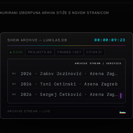
KURIRANI IZBOR
PUNA ARHIVA STIŽE S NOVOM STRANICOM
SHOW ARCHIVE — LUMILAS.DB
00:00:11:16
▶ SCAN
PROJECTS 80
FRAMES 1.207
CITIES 21
2026 · Jakov Jozinović · Arena Zagreb
01
2026 · Toni Cetinski · Arena Zagreb
02
2026 · Sergej Ćetković · Arena Zagreb
03
2026 · Peđa Jovanović · Arena Zagreb
04
ARCHIVE STREAM — LIVE
2026 · MegaDance Party 2 · Arena Zagreb
05