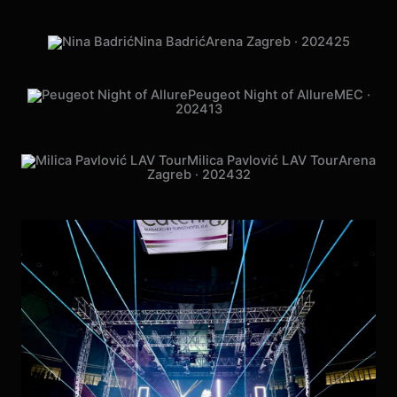
Sergej Ćetković
Sava Centar · 2024
06
Nina Badrić
Arena Zagreb · 2024
25
Peugeot Night of Allure
MEC ·
2024
13
Milica Pavlović LAV Tour
Arena
Zagreb · 2024
32