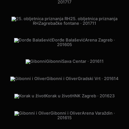
Otvorenje Zračne
luke Dubrovnik
ZL Dubrovnik · 2017
14
Ivana Banfić
KD Lisinski · 2017
10
Prljavo Kazalište
Arena Stožice ·
2017
16
Ivan Zak
Arena Zagreb · 2017
24
Prljavo Kazalište
Spaladium Arena ·
2017
17
25. obljetnica priznanja
RH
Zagrebačke fontane · 2017
11
Đorđe Balašević
Arena Zagreb ·