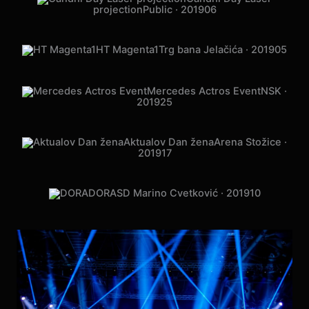
Petar Grašo
Arena Zagreb · 2022
24
Sergej Ćetković
Arena Zagreb · 2020
12
Oliver “Vridilo je”
Spaladium Arena ·
2019
20
Prljavo Kazalište
Arena Zagreb ·
2019
24
Gandhi Day Laser
projection
Public · 2019
06
HT Magenta1
Trg bana Jelačića · 2019
05
Mercedes Actros Event
NSK ·
2019
25