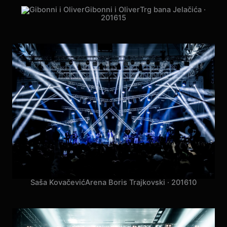
2016
19
Petar Grašo
Arena Pula · 2016
08
Gibonni
Tvrđava Sv. Mihovila · 2016
08
Prljavo Kazalište
Stadion Tašmajdan ·
2016
21
2CELLOS
Arena di Verona · 2016
07
Gibonni i Oliver
Trg bana Jelačića ·
2016
15