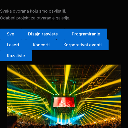
Galerija
Svaka dvorana koju smo osvijetlili.
Odaberi projekt za otvaranje galerije.
Sve
Dizajn rasvjete
Programiranje
Laseri
Koncerti
Korporativni eventi
Kazalište