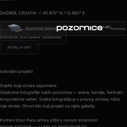
ZAGREB, CROATIA — 45.815° N / 15.982° E
Sestrinski brend
Pozornice,
konstrukcije, show oprema i savjetovanje
POŠALJI UPIT
Izdvojeni projekti
Svjetlo koje stvara uspomene
Odabrane fotografije naših pozornica — arene, turneje, festivali i
korporativne večeri. Svaka fotografija je s pravog showa; ništa
nije render. Otvori bilo koji projekt za cijelu galeriju.
Kurirani izbor
Puna arhiva stiže s novom stranicom
SHOW ARCHIVE — LUMILAS.db
00:00:10:21