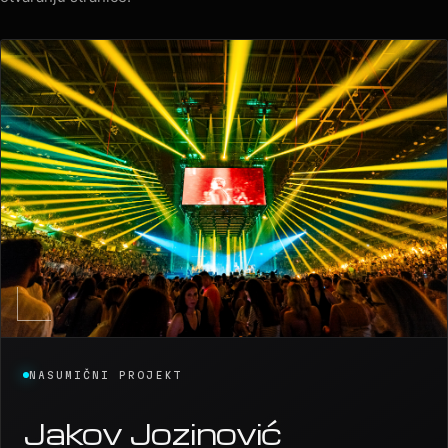
Nasumičan izbor iz LumiLas arhive mijenja se pri svakom
otvaranju stranice.
NASUMIČNI PROJEKT