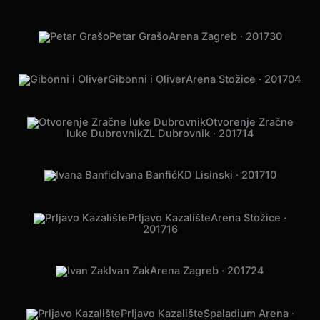
Petar Grašo
Sava Centar · 2018
22
Prljavo Kazalište
Gradski vrt · 2018
05
Winterstory of Forestland
GŠ
Čakovec · 2017
14
Alukoenigstahl Event
Hypo
Centar · 2017
12
Gibonni
Arena Zagreb · 2017
31
Petar Grašo
Arena Zagreb · 2017
30
Gibonni i Oliver
Arena Stožice · 2017
04