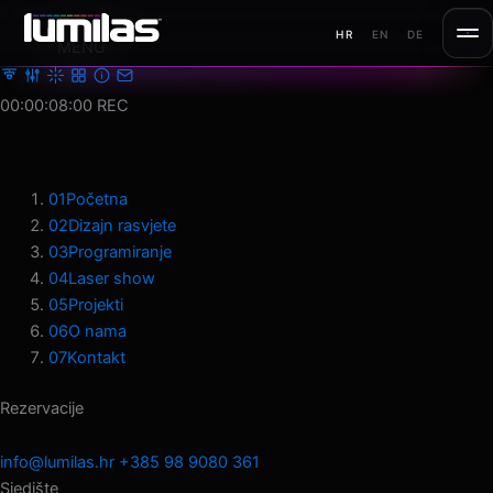
Preskoči
HR
EN
DE
na
MENU
sadržaj
00:00:10:21
REC
01
Početna
02
Dizajn rasvjete
03
Programiranje
04
Laser show
05
Projekti
06
O nama
07
Kontakt
Rezervacije
info@lumilas.hr
+385 98 9080 361
Sjedište