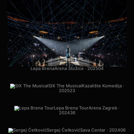
Lepa Brena
Arena Stožice · 2025
04
SIX The Musical
Kazalište Komedija ·
2025
23
Lepa Brena Tour
Arena Zagreb ·
2024
36