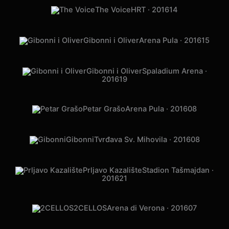
2016
05
Gibonni
Sava Centar · 2016
11
Gibonni i Oliver
Gradski Vrt · 2016
14
Korak u život
HNK Zagreb · 2016
23
Gibonni i Oliver
Arena Varaždin ·
2016
15
The Voice
HRT · 2016
14
Gibonni i Oliver
Arena Pula · 2016
15
Gibonni i Oliver
Spaladium Arena ·