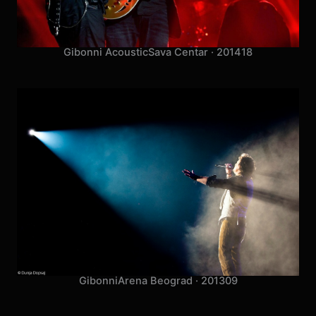
Mamma Mia!
ZGK Komedija · 2015
05
Gibonni Acoustic
Sava Centar · 2014
18