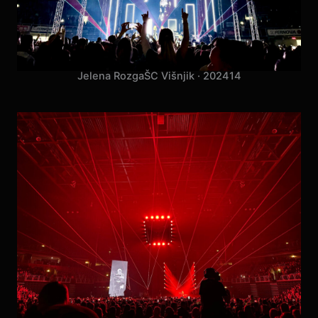
Jelena Rozga
ŠC Višnjik · 2024
14