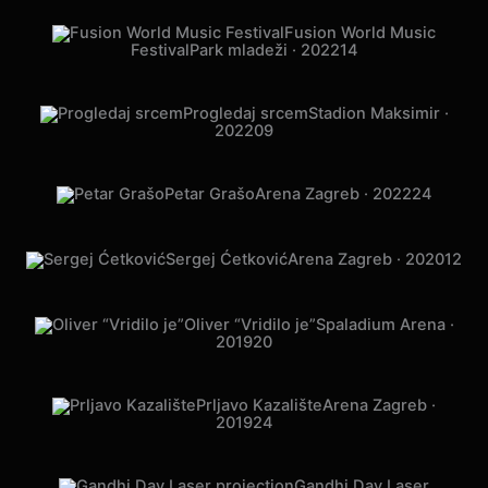
Jelena Rozga
Arena Zagreb · 2022
11
Fusion World Music
Festival
Park mladeži · 2022
14
Progledaj srcem
Stadion Maksimir · 2022
09