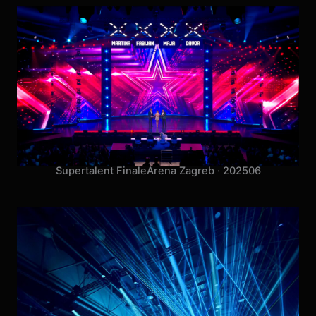
Peđa Jovanović
Arena Zagreb · 2026
11
Supertalent Finale
Arena Zagreb · 2025
06