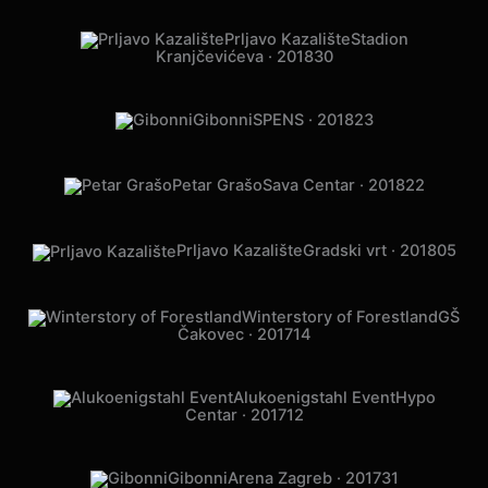
Saša Kovačević
Zetra · 2018
21
Saša Matić
Arena Zagreb · 2018
10
Philip Morris Laser
Maze
Tvornica Kulture · 2018
07
Jole
Cibona · 2018
07
Osvjetljenje
Veleposlanstva Indije
Grad Zagreb · 2018
03
Prljavo Kazalište
Stadion
Kranjčevićeva · 2018
30
Gibonni
SPENS · 2018
23