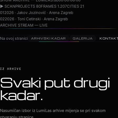
▶ SCAN
PROJECTS 80
FRAMES 1.207
CITIES 21
01
2026 · Jakov Jozinović · Arena Zagreb
02
2026 · Toni Cetinski · Arena Zagreb
03
2026 · Sergej Ćetković · Arena Zagreb
04
2026 · Peđa Jovanović · Arena Zagreb
ARCHIVE STREAM — LIVE
Na ovoj stranici
ARHIVSKI KADAR
GALERIJA
KONTAK
IZ ARHIVE
Svaki put drugi
kadar.