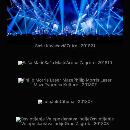
Aktualov Dan žena
Arena Stožice ·
2019
17
DORA
SD Marino Cvetković · 2019
10