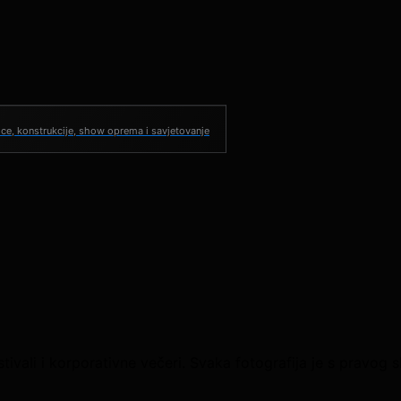
ce, konstrukcije, show oprema i savjetovanje
vali i korporativne večeri. Svaka fotografija je s pravog sho