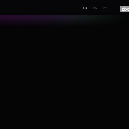
Izb
HR
EN
DE