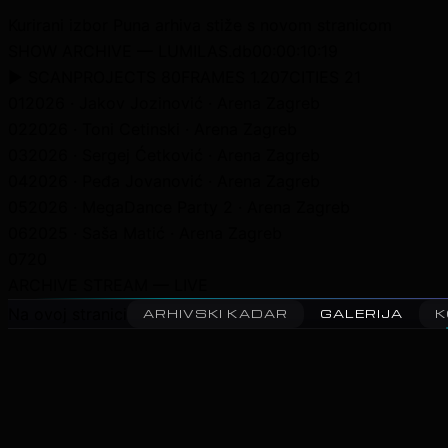
Kurirani izbor
Puna arhiva stiže s novom stranicom
SHOW ARCHIVE — LUMILAS.db
00:00:13:13
▶ SCAN
PROJECTS 80
FRAMES 1.207
CITIES 21
02
2026 · Toni Cetinski · Arena Zagreb
03
2026 · Sergej Ćetković · Arena Zagreb
04
2026 · Peđa Jovanović · Arena Zagreb
05
2026 · MegaDance Party 2 · Arena Zagreb
06
2025 · Saša Matić · Arena Zagreb
07
2025 · Aurora Stellantis Event · MEC
08
2025 · Supertalent Finale · Arena Zagreb
ARCHIVE STREAM — LIVE
Na ovoj stranici
ARHIVSKI KADAR
GALERIJA
K