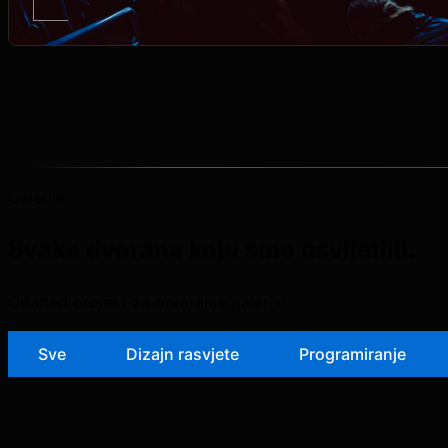
Galerija
Svaka dvorana koju smo osvijetlili.
Odaberi projekt za otvaranje galerije.
Sve
Dizajn rasvjete
Programiranje