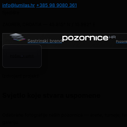
info@lumilas.hr
+385 98 9080 361
Sjedište
ZAGREB, CROATIA — 45.815° N / 15.982° E
Sestrinski brend
Pozorni
POŠALJI UPIT
Izdvojeni projekti
Svjetlo koje stvara uspomene
Odabrane fotografije naših pozornica — arene, turneje, festi
galeriju.