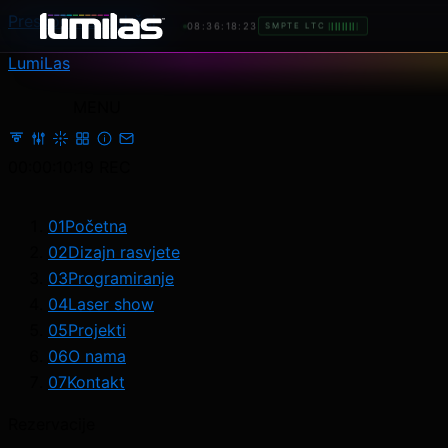
Preskoči na sadržaj
08:36:21:17
SMPTE LTC
LumiLas
MENU
00:00:13:13
REC
01
Početna
02
Dizajn rasvjete
03
Programiranje
04
Laser show
05
Projekti
06
O nama
07
Kontakt
Rezervacije