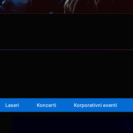
Laseri
Koncerti
Korporativni eventi