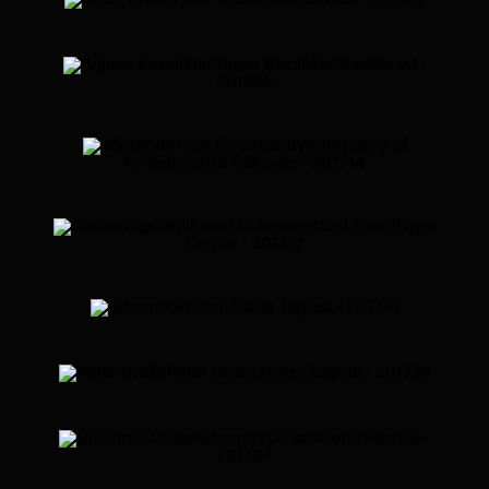
Prljavo Kazalište
Gradski vrt ·
2018
05
Winterstory of
Forestland
GŠ Čakovec · 2017
14
Alukoenigstahl Event
Hypo
Centar · 2017
12
Gibonni
Arena Zagreb · 2017
31
Petar Grašo
Arena Zagreb · 2017
30
Gibonni i Oliver
Arena Stožice ·
2017
04