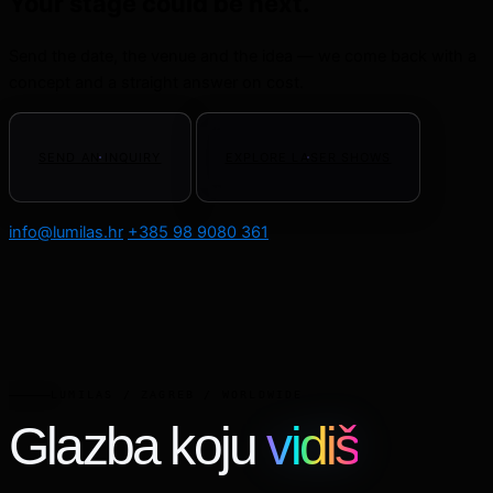
Your stage could be next.
Send the date, the venue and the idea — we come back with a
concept and a straight answer on cost.
SEND AN INQUIRY
EXPLORE LASER SHOWS
info@lumilas.hr
+385 98 9080 361
LUMILAS / ZAGREB / WORLDWIDE
Glazba koju
vidiš