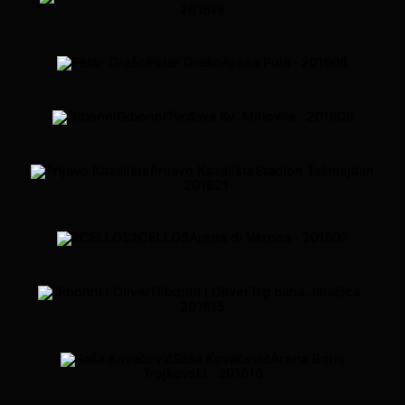
2016
19
Petar Grašo
Arena Pula · 2016
08
Gibonni
Tvrđava Sv. Mihovila · 2016
08
Prljavo Kazalište
Stadion Tašmajdan
· 2016
21
2CELLOS
Arena di Verona · 2016
07
Gibonni i Oliver
Trg bana Jelačića ·
2016
15
Saša Kovačević
Arena Boris
Trajkovski · 2016
10