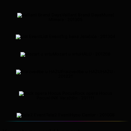
Vaillant Brand Days
Muzej
Mimara · 2013
05
Lidl Event
Trg bana Jelačića · 2013
04
Mozart u vrtu
HALU · 2012
08
Praizvedbe u HAZU
HAZU ·
2012
21
Rock opera Hocus
Pocus
HNK Varaždin · 2011
11
Tele2 Event
Hypo Centar · 2010
08