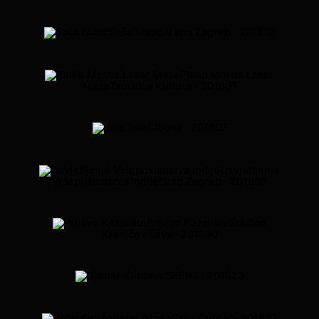
Saša Matić
Arena Zagreb · 2018
10
Philip Morris Laser
Maze
Tvornica Kulture · 2018
07
Jole
Cibona · 2018
07
Osvjetljenje
Veleposlanstva Indije
Grad Zagreb · 2018
03
Prljavo Kazalište
Stadion
Kranjčevićeva · 2018
30
Gibonni
SPENS · 2018
23
Petar Grašo
Sava Centar · 2018
22