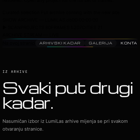
rendered. Open any project for the full set of frames.
Curated selection
Full archive coming with the new site
SHOW ARCHIVE — LUMILAS.db
00:00:00:00
▶ SCAN
PROJECTS 80
FRAMES 1.207
CITIES 21
ARCHIVE STREAM — LIVE
Na ovoj stranici
ARHIVSKI KADAR
GALERIJA
KONTA
IZ ARHIVE
Svaki put drugi
kadar.
Nasumičan izbor iz LumiLas arhive mijenja se pri svakom
otvaranju stranice.