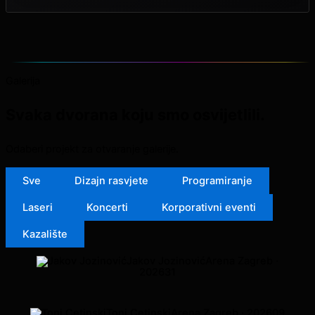
Galerija
Svaka dvorana koju smo osvijetlili.
Odaberi projekt za otvaranje galerije.
Sve
Dizajn rasvjete
Programiranje
Laseri
Koncerti
Korporativni eventi
Kazalište
Jakov Jozinović
Arena Zagreb ·
2026
31
Toni Cetinski
Arena Zagreb · 2026
09