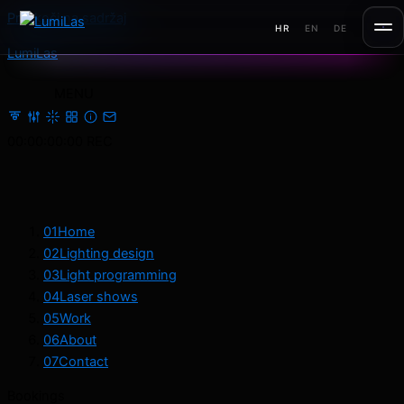
Preskoči na sadržaj
HR
EN
DE
LumiLas
MENU
00:00:00:00
REC
01
Home
02
Lighting design
03
Light programming
04
Laser shows
05
Work
06
About
07
Contact
Bookings