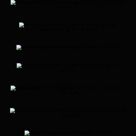
Peugeot Night of Allure
MEC
· 2024
13
Milica Pavlović LAV
Tour
Arena Zagreb · 2024
32
Jelena Rozga
ŠC Višnjik · 2024
14
Marija Šerifović
Arena Zagreb ·
2024
04
Megadance Party 1
Arena Zagreb
· 2024
31
Aleksandra Prijović
Arena Zagreb
· 2023
43
Gibonni
Arena Zagreb · 2023
27