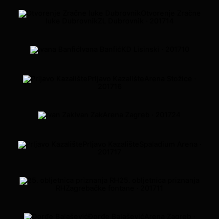
Otvorenje Zračne
luke Dubrovnik
ZL Dubrovnik · 2017
14
Ivana Banfić
KD Lisinski · 2017
10
Prljavo Kazalište
Arena Stožice ·
2017
16
Ivan Zak
Arena Zagreb · 2017
24
Prljavo Kazalište
Spaladium Arena ·
2017
17
25. obljetnica priznanja
RH
Zagrebačke fontane · 2017
11
Đorđe Balašević
Arena Zagreb ·