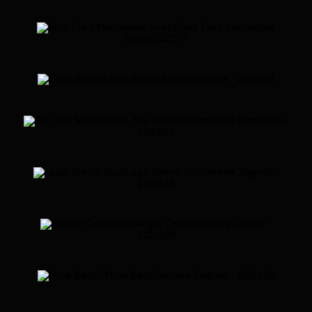
Emil Frey Mercedes
Event
2025
17
Lepa Brena
Arena Stožice · 2025
04
SIX The Musical
Kazalište Komedija ·
2025
23
Lepa Brena Tour
Arena Zagreb ·
2024
36
Sergej Ćetković
Sava Centar ·
2024
06
Nina Badrić
Arena Zagreb · 2024
25