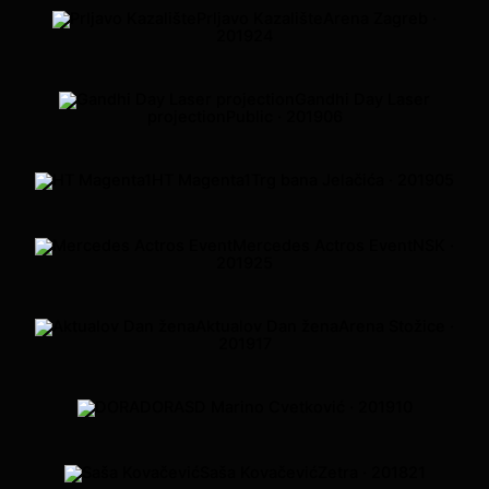
Prljavo Kazalište
Arena Zagreb ·
2019
24
Gandhi Day Laser
projection
Public · 2019
06
HT Magenta1
Trg bana Jelačića · 2019
05
Mercedes Actros Event
NSK ·
2019
25
Aktualov Dan žena
Arena Stožice ·
2019
17
DORA
SD Marino Cvetković · 2019
10
Saša Kovačević
Zetra · 2018
21