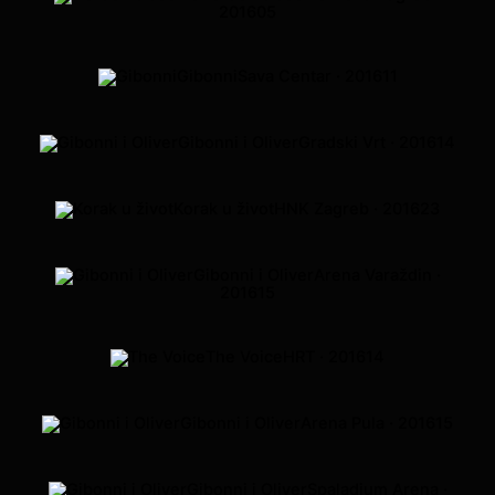
2016
05
Gibonni
Sava Centar · 2016
11
Gibonni i Oliver
Gradski Vrt · 2016
14
Korak u život
HNK Zagreb · 2016
23
Gibonni i Oliver
Arena Varaždin ·
2016
15
The Voice
HRT · 2016
14
Gibonni i Oliver
Arena Pula · 2016
15
Gibonni i Oliver
Spaladium Arena ·