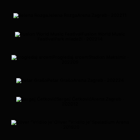
Jelena Rozga
Arena Zagreb · 2022
11
Fusion World Music
Festival
Park mladeži · 2022
14
Progledaj srcem
Stadion Maksimir ·
2022
09
Petar Grašo
Arena Zagreb · 2022
24
Sergej Ćetković
Arena Zagreb ·
2020
12
Oliver “Vridilo je”
Spaladium Arena
· 2019
20