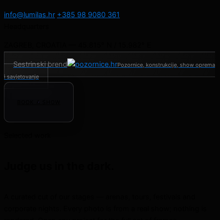
info@lumilas.hr
+385 98 9080 361
Headquarters
ZAGREB, CROATIA — 45.815° N / 15.982° E
Sestrinski brend
Pozornice, konstrukcije, show oprema
i savjetovanje
BOOK A SHOW
Selected work
Judge us in the dark.
A curated cut of our stages — arenas, tours, festivals and
corporate nights. Every photo is from a real show; nothing is