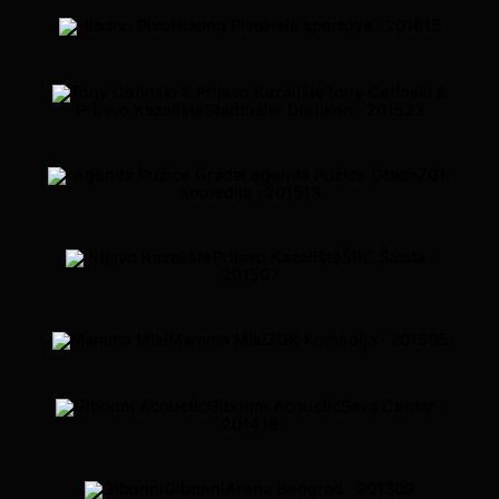
Hladno Pivo
Hala sportova · 2016
15
Tony Cetinski &
Prljavo Kazalište
Stadthalle Dietikon · 2015
22
Legenda Ružice Grada
ZGK
Komedija · 2015
13
Prljavo Kazalište
ŠRC Šalata ·
2015
07
Mamma Mia!
ZGK Komedija · 2015
05
Gibonni Acoustic
Sava Centar ·
2014
18
Gibonni
Arena Beograd · 2013
09