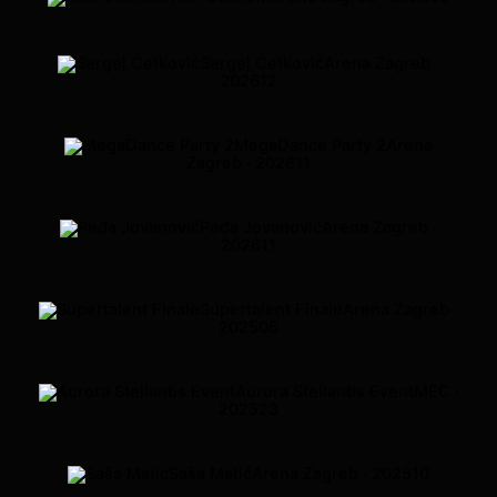
Sergej Ćetković
Arena Zagreb ·
2026
12
MegaDance Party 2
Arena
Zagreb · 2026
11
Peđa Jovanović
Arena Zagreb ·
2026
11
Supertalent Finale
Arena Zagreb ·
2025
06
Aurora Stellantis Event
MEC ·
2025
23
Saša Matić
Arena Zagreb · 2025
10