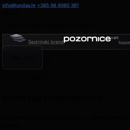
info@lumilas.hr
+385 98 9080 361
Sjedište
ZAGREB, CROATIA — 45.815° N / 15.982° E
Sestrinski brend
Pozorni
POŠALJI UPIT
Izdvojeni projekti
Svjetlo koje stvara uspomene
Odabrane fotografije naših pozornica — arene, turneje, festi
galeriju.