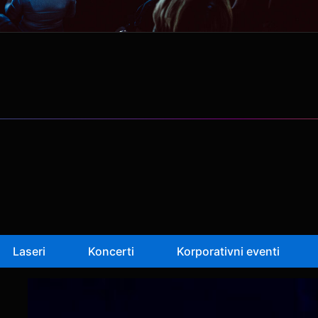
Laseri
Koncerti
Korporativni eventi