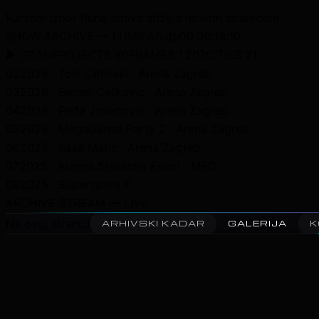
Kurirani izbor
Puna arhiva stiže s novom stranicom
SHOW ARCHIVE — LUMILAS.db
00:00:16:12
▶ SCAN
PROJECTS 80
FRAMES 1.207
CITIES 21
04
2026 · Peđa Jovanović · Arena Zagreb
05
2026 · MegaDance Party 2 · Arena Zagreb
06
2025 · Saša Matić · Arena Zagreb
07
2025 · Aurora Stellantis Event · MEC
08
2025 · Supertalent Finale · Arena Zagreb
09
2025 · Emil Frey Mercedes Event
10
20
ARCHIVE STREAM — LIVE
Na ovoj stranici
ARHIVSKI KADAR
GALERIJA
K