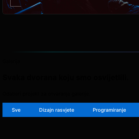
Galerija
Svaka dvorana koju smo osvijetlili.
Odaberi projekt za otvaranje galerije.
Sve
Dizajn rasvjete
Programiranje