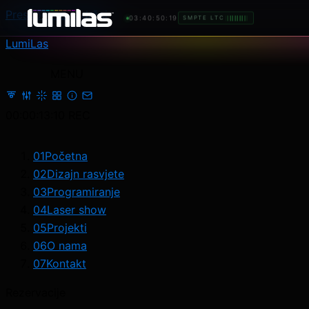
Preskoči na sadržaj
03:40:53:20
SMPTE LTC
LumiLas
MENU
00:00:16:12
REC
01
Početna
02
Dizajn rasvjete
03
Programiranje
04
Laser show
05
Projekti
06
O nama
07
Kontakt
Rezervacije