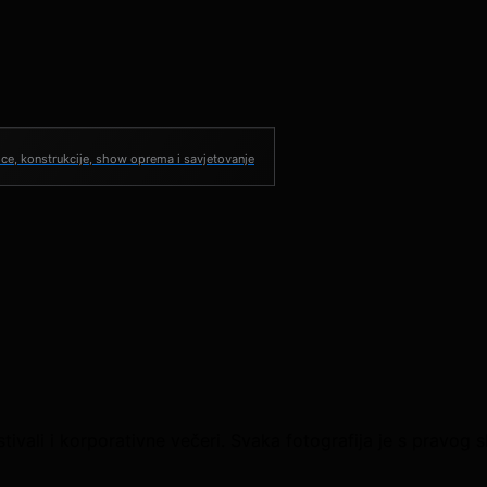
ce, konstrukcije, show oprema i savjetovanje
vali i korporativne večeri. Svaka fotografija je s pravog sho