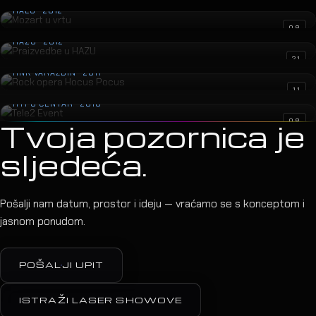
HALU · 2012
Praizvedbe u HAZU
08
HAZU · 2012
Rock opera Hocus Pocus
21
HNK VARAŽDIN · 2011
Tele2 Event
11
HYPO CENTAR · 2010
08
Tvoja pozornica je
sljedeća.
Pošalji nam datum, prostor i ideju — vraćamo se s konceptom i
jasnom ponudom.
POŠALJI UPIT
ISTRAŽI LASER SHOWOVE