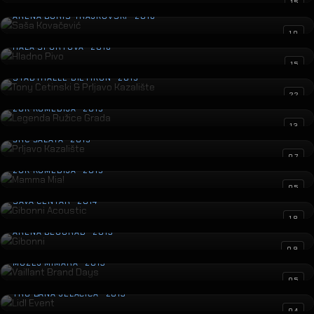
Saša Kovačević
15
ARENA BORIS TRAJKOVSKI · 2016
Hladno Pivo
10
HALA SPORTOVA · 2016
Tony Cetinski & Prljavo Kazalište
15
STADTHALLE DIETIKON · 2015
Legenda Ružice Grada
22
ZGK KOMEDIJA · 2015
Prljavo Kazalište
13
ŠRC ŠALATA · 2015
Mamma Mia!
07
ZGK KOMEDIJA · 2015
Gibonni Acoustic
05
SAVA CENTAR · 2014
Gibonni
18
ARENA BEOGRAD · 2013
Vaillant Brand Days
09
MUZEJ MIMARA · 2013
Lidl Event
05
TRG BANA JELAČIĆA · 2013
Mozart u vrtu
04