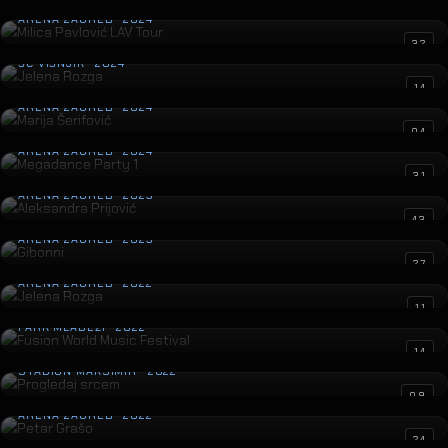
Milica Pavlović LAV Tour
ARENA ZAGREB · 2024
Jelena Rozga
32
ŠC VIŠNJIK · 2024
Marija Šerifović
14
ARENA ZAGREB · 2024
Megadance Party 1
04
ARENA ZAGREB · 2024
Aleksandra Prijović
31
ARENA ZAGREB · 2023
Gibonni
43
ARENA ZAGREB · 2023
Jelena Rozga
27
ARENA ZAGREB · 2022
Fusion World Music Festival
11
PARK MLADEŽI · 2022
Progledaj srcem
14
STADION MAKSIMIR · 2022
Petar Grašo
09
ARENA ZAGREB · 2022
Sergej Ćetković
24