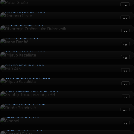
Gibonni i Oliver
30
ARENA STOŽICE · 2017
Otvorenje Zračne luke Dubrovnik
04
ZL DUBROVNIK · 2017
Ivana Banfić
14
KD LISINSKI · 2017
Prljavo Kazalište
10
ARENA STOŽICE · 2017
Ivan Zak
16
ARENA ZAGREB · 2017
Prljavo Kazalište
24
SPALADIUM ARENA · 2017
25. obljetnica priznanja RH
17
ZAGREBAČKE FONTANE · 2017
Đorđe Balašević
11
ARENA ZAGREB · 2016
Gibonni
05
SAVA CENTAR · 2016
Gibonni i Oliver
11
GRADSKI VRT · 2016