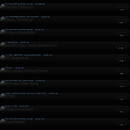
ARENA ZAGREB · 2020
Oliver “Vridilo je”
12
SPALADIUM ARENA · 2019
Prljavo Kazalište
20
ARENA ZAGREB · 2019
Gandhi Day Laser projection
24
PUBLIC · 2019
HT Magenta1
06
TRG BANA JELAČIĆA · 2019
Mercedes Actros Event
05
NSK · 2019
Aktualov Dan žena
25
ARENA STOŽICE · 2019
DORA
17
SD MARINO CVETKOVIĆ · 2019
Saša Kovačević
10
ZETRA · 2018
Saša Matić
21
ARENA ZAGREB · 2018
Philip Morris Laser Maze
10