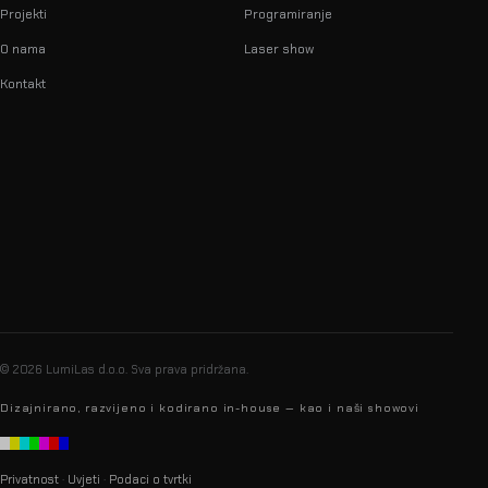
Projekti
Programiranje
O nama
Laser show
Kontakt
info@lumilas.hr
+385 98 9080 361
Ribnjak 26, 10000 Zagreb,
Hrvatska (EU)
© 2026 LumiLas d.o.o.
Sva prava pridržana.
Dizajnirano, razvijeno i kodirano in-house — kao i naši showovi
Privatnost
·
Uvjeti
·
Podaci o tvrtki