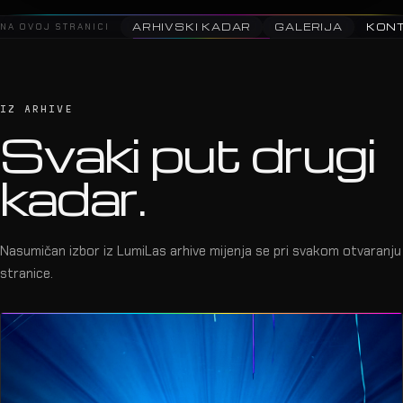
NA OVOJ STRANICI
ARHIVSKI KADAR
GALERIJA
KON
IZ ARHIVE
Svaki put drugi
kadar.
Nasumičan izbor iz LumiLas arhive mijenja se pri svakom otvaranju
stranice.