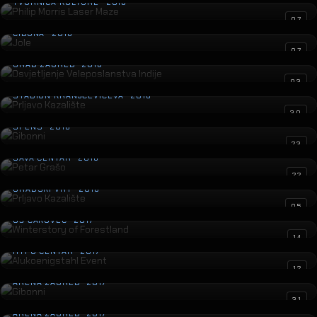
TVORNICA KULTURE · 2018
Jole
07
CIBONA · 2018
Osvjetljenje Veleposlanstva Indije
07
GRAD ZAGREB · 2018
Prljavo Kazalište
03
STADION KRANJČEVIĆEVA · 2018
Gibonni
30
SPENS · 2018
Petar Grašo
23
SAVA CENTAR · 2018
Prljavo Kazalište
22
GRADSKI VRT · 2018
Winterstory of Forestland
05
GŠ ČAKOVEC · 2017
Alukoenigstahl Event
14
HYPO CENTAR · 2017
Gibonni
12
ARENA ZAGREB · 2017
Petar Grašo
31
ARENA ZAGREB · 2017