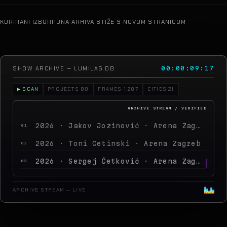
KURIRANI IZBOR
PUNA ARHIVA STIŽE S NOVOM STRANICOM
SHOW ARCHIVE — LUMILAS.DB
00:00:12:00
▶ SCAN
PROJECTS 80
FRAMES 1.207
CITIES 21
2026 · Jakov Jozinović · Arena Zagreb
01
2026 · Toni Cetinski · Arena Zagreb
02
2026 · Sergej Ćetković · Arena Zagreb
03
2026 · Peđa Jovanović · Arena Zagreb
04
ARCHIVE STREAM — LIVE
2026 · MegaDance Party 2 · Arena Zagreb
05