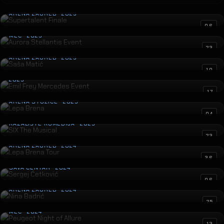
Supertalent Finale
ARENA ZAGREB · 2025
Aurora Stellantis Event
06
MEC · 2025
Saša Matić
23
ARENA ZAGREB · 2025
Emil Frey Mercedes Event
10
2025
Lepa Brena
17
ARENA STOŽICE · 2025
SIX The Musical
04
KAZALIŠTE KOMEDIJA · 2025
Lepa Brena Tour
23
ARENA ZAGREB · 2024
Sergej Ćetković
36
SAVA CENTAR · 2024
Nina Badrić
06
ARENA ZAGREB · 2024
Peugeot Night of Allure
25
MEC · 2024
13