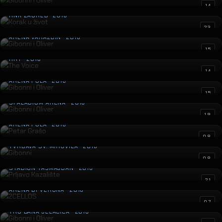
Korak u život
14
HNK ZAGREB · 2016
Gibonni i Oliver
23
ARENA VARAŽDIN · 2016
The Voice
15
HRT · 2016
Gibonni i Oliver
14
ARENA PULA · 2016
Gibonni i Oliver
15
SPALADIUM ARENA · 2016
Petar Grašo
19
ARENA PULA · 2016
Gibonni
08
TVRĐAVA SV. MIHOVILA · 2016
Prljavo Kazalište
08
STADION TAŠMAJDAN · 2016
2CELLOS
21
ARENA DI VERONA · 2016
Gibonni i Oliver
07
TRG BANA JELAČIĆA · 2016