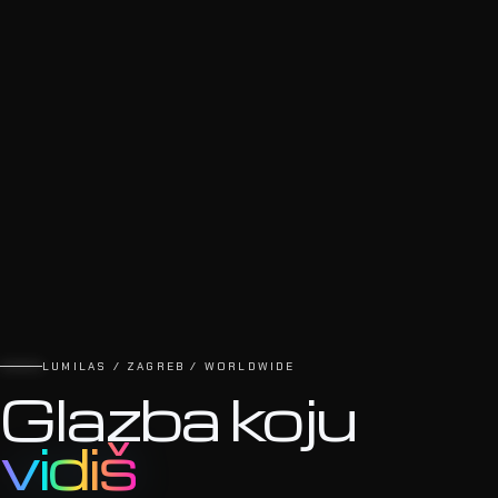
LUMILAS / ZAGREB / WORLDWIDE
Glazba koju
vidiš