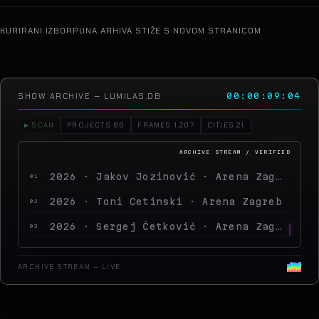
KURIRANI IZBOR
PUNA ARHIVA STIŽE S NOVOM STRANICOM
SHOW ARCHIVE — LUMILAS.DB
00:00:12:05
▶ SCAN
PROJECTS 80
FRAMES 1.207
CITIES 21
2026 · Jakov Jozinović · Arena Zagreb
01
2026 · Toni Cetinski · Arena Zagreb
02
2026 · Sergej Ćetković · Arena Zagreb
03
2026 · Peđa Jovanović · Arena Zagreb
04
ARCHIVE STREAM — LIVE
2026 · MegaDance Party 2 · Arena Zagreb
05
2025 · Saša Matić · Arena Zagreb
06