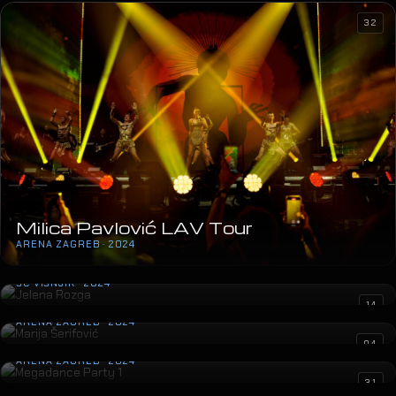
32
Milica Pavlović LAV Tour
ARENA ZAGREB · 2024
Jelena Rozga
ŠC VIŠNJIK · 2024
Marija Šerifović
14
ARENA ZAGREB · 2024
Megadance Party 1
04
ARENA ZAGREB · 2024
Aleksandra Prijović
31