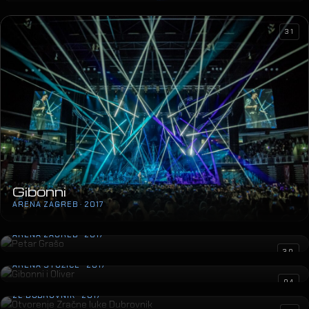
31
Gibonni
ARENA ZAGREB · 2017
Petar Grašo
ARENA ZAGREB · 2017
Gibonni i Oliver
30
ARENA STOŽICE · 2017
Otvorenje Zračne luke Dubrovnik
04
ZL DUBROVNIK · 2017