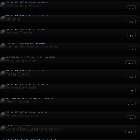
ARENA ZAGREB · 2023
Gibonni
43
ARENA ZAGREB · 2023
Jelena Rozga
27
ARENA ZAGREB · 2022
Fusion World Music Festival
11
PARK MLADEŽI · 2022
Progledaj srcem
14
STADION MAKSIMIR · 2022
Petar Grašo
09
ARENA ZAGREB · 2022
Sergej Ćetković
24
ARENA ZAGREB · 2020
Oliver “Vridilo je”
12
SPALADIUM ARENA · 2019
Prljavo Kazalište
20
ARENA ZAGREB · 2019
Gandhi Day Laser projection
24
PUBLIC · 2019
HT Magenta1
06
TRG BANA JELAČIĆA · 2019