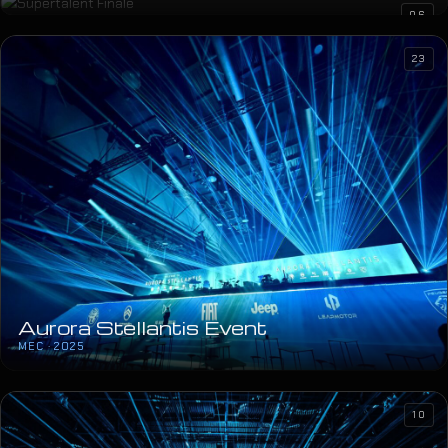
06
23
Aurora Stellantis Event
MEC · 2025
10