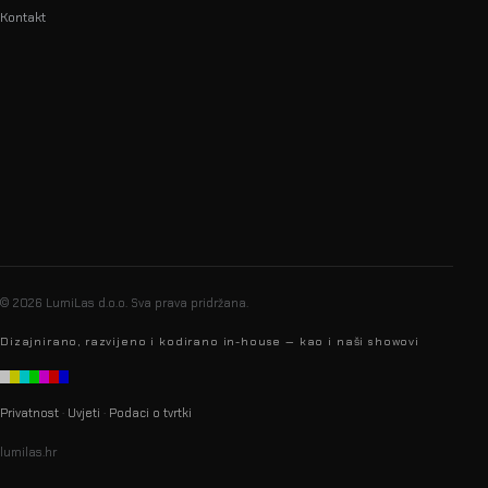
Kontakt
info@lumilas.hr
+385 98 9080 361
Ribnjak 26, 10000 Zagreb,
Hrvatska (EU)
© 2026 LumiLas d.o.o.
Sva prava pridržana.
Dizajnirano, razvijeno i kodirano in-house — kao i naši showovi
Privatnost
·
Uvjeti
·
Podaci o tvrtki
lumilas.hr