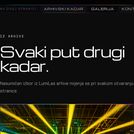
NA OVOJ STRANICI
ARHIVSKI KADAR
GALERIJA
KON
IZ ARHIVE
Svaki put drugi
kadar.
Nasumičan izbor iz LumiLas arhive mijenja se pri svakom otvaranju
stranice.