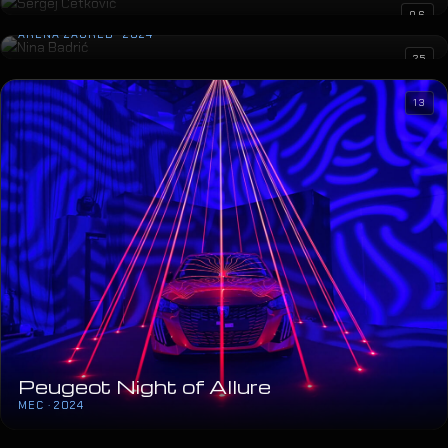
Nina Badrić
06
ARENA ZAGREB · 2024
25
13
Peugeot Night of Allure
MEC · 2024