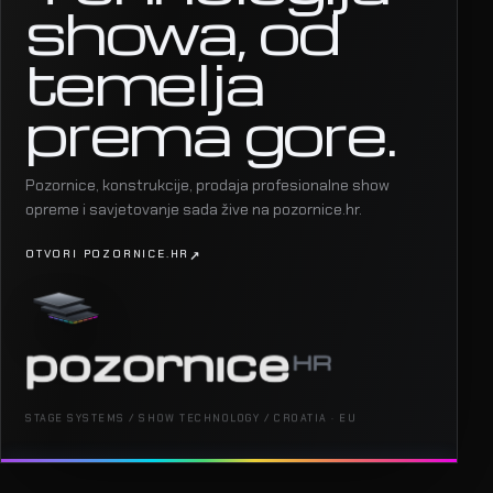
showa, od
temelja
prema gore.
Pozornice, konstrukcije, prodaja profesionalne show
opreme i savjetovanje sada žive na pozornice.hr.
OTVORI POZORNICE.HR
STAGE SYSTEMS / SHOW TECHNOLOGY / CROATIA · EU