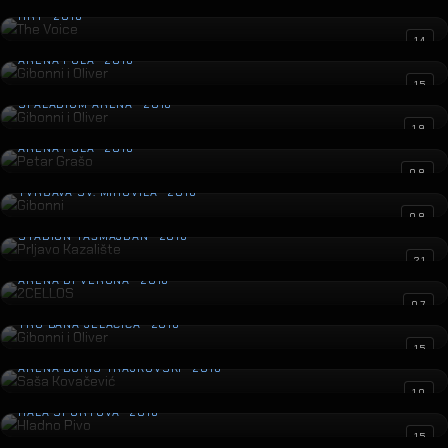
HRT · 2016
Gibonni i Oliver
14
ARENA PULA · 2016
Gibonni i Oliver
15
SPALADIUM ARENA · 2016
Petar Grašo
19
ARENA PULA · 2016
Gibonni
08
TVRĐAVA SV. MIHOVILA · 2016
Prljavo Kazalište
08
STADION TAŠMAJDAN · 2016
2CELLOS
21
ARENA DI VERONA · 2016
Gibonni i Oliver
07
TRG BANA JELAČIĆA · 2016
Saša Kovačević
15
ARENA BORIS TRAJKOVSKI · 2016
Hladno Pivo
10
HALA SPORTOVA · 2016
Tony Cetinski & Prljavo Kazalište
15