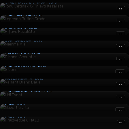
STADTHALLE DIETIKON · 2015
Legenda Ružice Grada
22
ZGK KOMEDIJA · 2015
Prljavo Kazalište
13
ŠRC ŠALATA · 2015
Mamma Mia!
07
ZGK KOMEDIJA · 2015
Gibonni Acoustic
05
SAVA CENTAR · 2014
Gibonni
18
ARENA BEOGRAD · 2013
Vaillant Brand Days
09
MUZEJ MIMARA · 2013
Lidl Event
05
TRG BANA JELAČIĆA · 2013
Mozart u vrtu
04
HALU · 2012
Praizvedbe u HAZU
08
HAZU · 2012
Rock opera Hocus Pocus
21
HNK VARAŽDIN · 2011