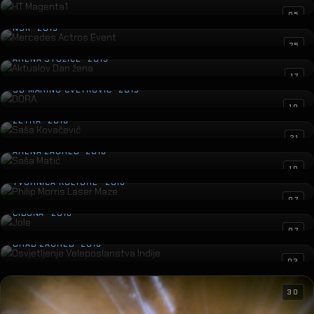
Mercedes Actros Event
05
NSK · 2019
Aktualov Dan žena
25
ARENA STOŽICE · 2019
DORA
17
SD MARINO CVETKOVIĆ · 2019
Saša Kovačević
10
ZETRA · 2018
Saša Matić
21
ARENA ZAGREB · 2018
Philip Morris Laser Maze
10
TVORNICA KULTURE · 2018
Jole
07
CIBONA · 2018
Osvjetljenje Veleposlanstva Indije
07
GRAD ZAGREB · 2018
03
30