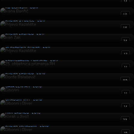
Ivana Banfić
14
KD LISINSKI · 2017
Prljavo Kazalište
10
ARENA STOŽICE · 2017
Ivan Zak
16
ARENA ZAGREB · 2017
Prljavo Kazalište
24
SPALADIUM ARENA · 2017
25. obljetnica priznanja RH
17
ZAGREBAČKE FONTANE · 2017
Đorđe Balašević
11
ARENA ZAGREB · 2016
Gibonni
05
SAVA CENTAR · 2016
Gibonni i Oliver
11
GRADSKI VRT · 2016
Korak u život
14
HNK ZAGREB · 2016
Gibonni i Oliver
23
ARENA VARAŽDIN · 2016
The Voice
15