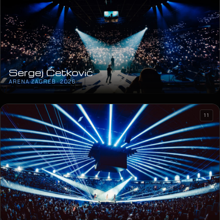
Sergej Ćetković
ARENA ZAGREB · 2026
11