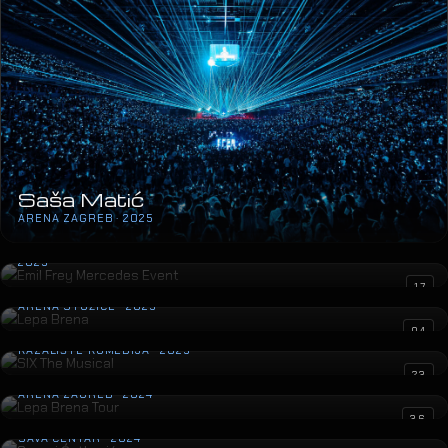
Saša Matić
ARENA ZAGREB · 2025
Emil Frey Mercedes Event
2025
Lepa Brena
17
ARENA STOŽICE · 2025
SIX The Musical
04
KAZALIŠTE KOMEDIJA · 2025
Lepa Brena Tour
23
ARENA ZAGREB · 2024
Sergej Ćetković
36
SAVA CENTAR · 2024