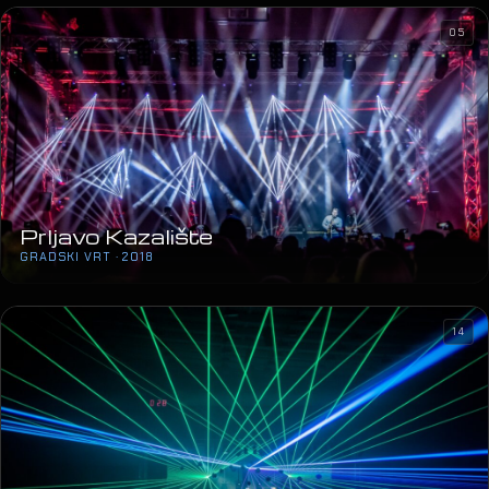
05
Prljavo Kazalište
GRADSKI VRT · 2018
14