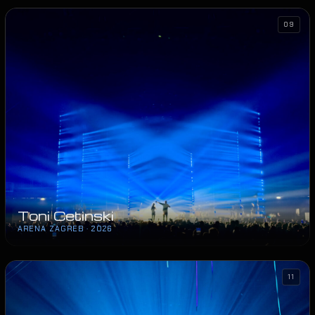
09
Toni Cetinski
ARENA ZAGREB · 2026
11