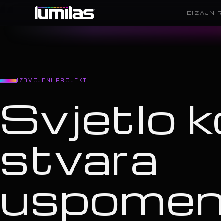
DIZAJN 
IZDVOJENI PROJEKTI
Svjetlo k
stvara
uspome