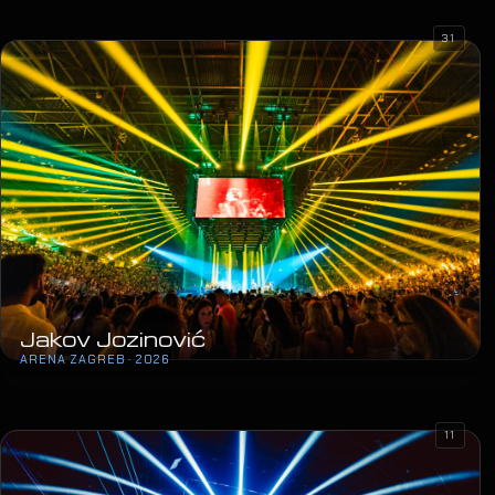
31
Jakov Jozinović
ARENA ZAGREB · 2026
11