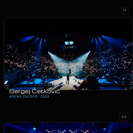
12
Sergej Ćetković
ARENA ZAGREB · 2026
06