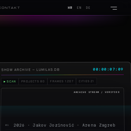
KONTAKT
HR
EN
DE
00:00:10:05
SHOW ARCHIVE — LUMILAS.DB
CITIES 21
FRAMES 1.207
PROJECTS 80
▶ SCAN
2026 · Jakov Jozinović · Arena Zagreb
01
2026 · Toni Cetinski · Arena Zagreb
02
2026 · Sergej Ćetković · Arena Zagreb
03