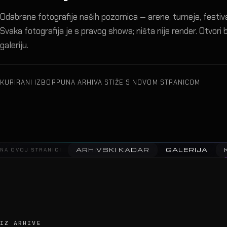
Odabrane fotografije naših pozornica — arene, turneje, festival
Svaka fotografija je s pravog showa; ništa nije render. Otvori bi
galeriju.
KURIRANI IZBOR
PUNA ARHIVA STIŽE S NOVOM STRANICOM
ARHIVSKI KADAR
GALERIJA
NA OVOJ STRANICI
IZ ARHIVE