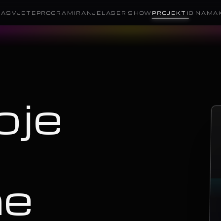
RASVJETE
PROGRAMIRANJE
LASER SHOW
PROJEKTI
O NAMA
oje
ne