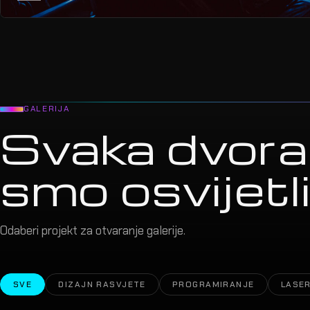
GALERIJA
Svaka dvora
smo osvijetlil
Odaberi projekt za otvaranje galerije.
SVE
DIZAJN RASVJETE
PROGRAMIRANJE
LASER