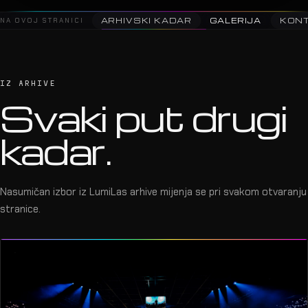
2025 · Aurora Stellantis Event · MEC
07
NA OVOJ STRANICI
ARHIVSKI KADAR
GALERIJA
KON
IZ ARHIVE
Svaki put drugi
kadar.
Nasumičan izbor iz LumiLas arhive mijenja se pri svakom otvaranju
stranice.