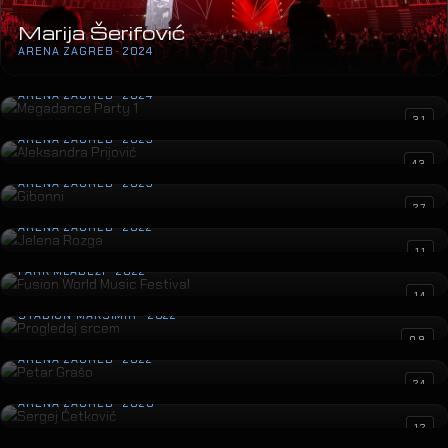
Marija Šerifović
ARENA ZAGREB · 2024
Megadance Party 1
ARENA ZAGREB · 2024
Aleksandra Prijović
31
ARENA ZAGREB · 2023
Gibonni
43
ARENA ZAGREB · 2023
Jelena Rozga
27
ARENA ZAGREB · 2022
Fusion World Music Festival
11
PARK MLADEŽI · 2022
Progledaj srcem
14
STADION MAKSIMIR · 2022
Petar Grašo
09
ARENA ZAGREB · 2022
Sergej Ćetković
24
ARENA ZAGREB · 2020
Oliver “Vridilo je”
12
SPALADIUM ARENA · 2019