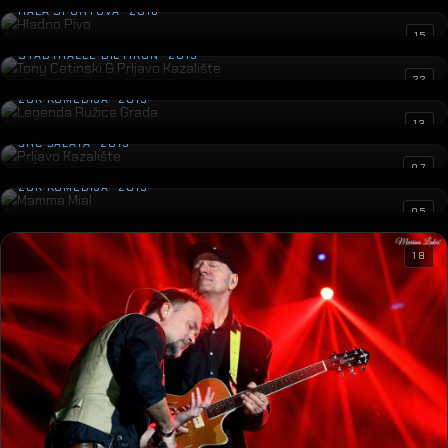
HALA SPORTOVA · 2016
Tony Cetinski & Prljavo Kazalište
15
STADTHALLE DIETIKON · 2015
Legenda Ružice Grada
22
ZGK KOMEDIJA · 2015
Prljavo Kazalište
13
ŠRC ŠALATA · 2015
07
05
Mamma Mia!