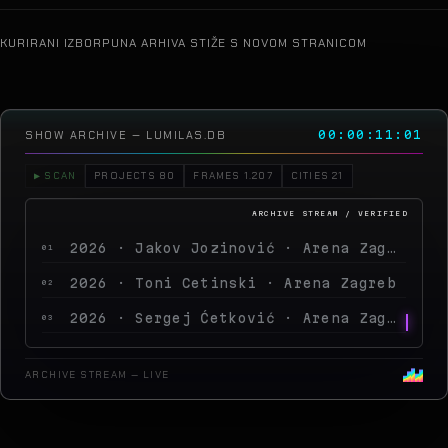
KURIRANI IZBOR
PUNA ARHIVA STIŽE S NOVOM STRANICOM
SHOW ARCHIVE — LUMILAS.DB
00:00:14:21
▶ SCAN
PROJECTS 80
FRAMES 1.207
CITIES 21
2026 · Jakov Jozinović · Arena Zagreb
01
2026 · Toni Cetinski · Arena Zagreb
02
2026 · Sergej Ćetković · Arena Zagreb
03
2026 · Peđa Jovanović · Arena Zagreb
04
ARCHIVE STREAM — LIVE
2026 · MegaDance Party 2 · Arena Zagreb
05
2025 · Saša Matić · Arena Zagreb
06