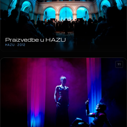
Mozart u vrtu
HALU · 2012
21
Praizvedbe u HAZU
HAZU · 2012