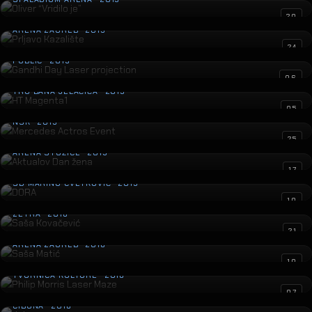
Prljavo Kazalište
20
ARENA ZAGREB · 2019
Gandhi Day Laser projection
24
PUBLIC · 2019
HT Magenta1
06
TRG BANA JELAČIĆA · 2019
Mercedes Actros Event
05
NSK · 2019
Aktualov Dan žena
25
ARENA STOŽICE · 2019
DORA
17
SD MARINO CVETKOVIĆ · 2019
Saša Kovačević
10
ZETRA · 2018
Saša Matić
21
ARENA ZAGREB · 2018
Philip Morris Laser Maze
10
TVORNICA KULTURE · 2018
Jole
07
CIBONA · 2018