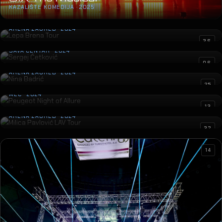
KAZALIŠTE KOMEDIJA · 2025
Lepa Brena Tour
ARENA ZAGREB · 2024
Sergej Ćetković
36
SAVA CENTAR · 2024
Nina Badrić
06
ARENA ZAGREB · 2024
Peugeot Night of Allure
25
MEC · 2024
Milica Pavlović LAV Tour
13
ARENA ZAGREB · 2024
32
14