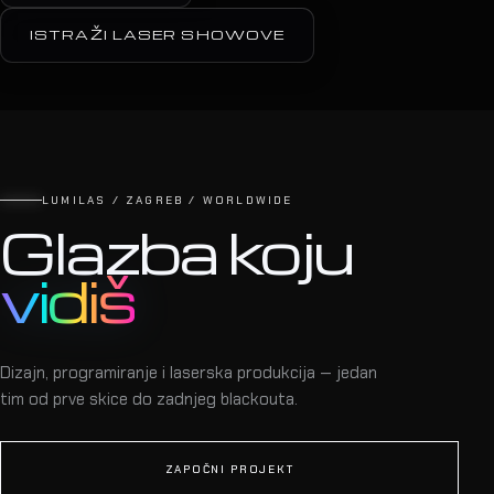
Tele2 Event
HYPO CENTAR · 2010
Tvoja pozornica je
sljedeća.
Pošalji nam datum, prostor i ideju — vraćamo se s konceptom i
jasnom ponudom.
POŠALJI UPIT
ISTRAŽI LASER SHOWOVE
LUMILAS / ZAGREB / WORLDWIDE