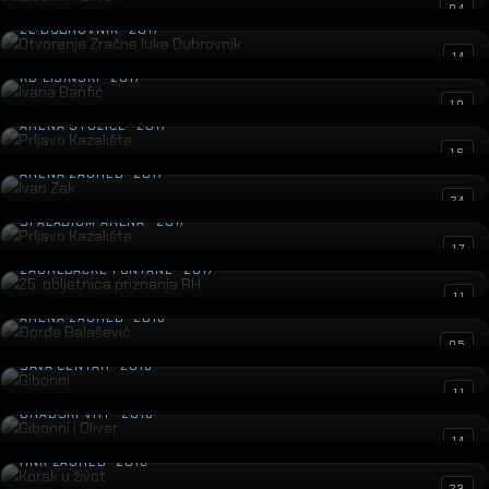
Otvorenje Zračne luke Dubrovnik
04
ZL DUBROVNIK · 2017
Ivana Banfić
14
KD LISINSKI · 2017
Prljavo Kazalište
10
ARENA STOŽICE · 2017
Ivan Zak
16
ARENA ZAGREB · 2017
Prljavo Kazalište
24
SPALADIUM ARENA · 2017
25. obljetnica priznanja RH
17
ZAGREBAČKE FONTANE · 2017
Đorđe Balašević
11
ARENA ZAGREB · 2016
Gibonni
05
SAVA CENTAR · 2016
Gibonni i Oliver
11
GRADSKI VRT · 2016
Korak u život
14
HNK ZAGREB · 2016
23