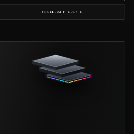
Glazba koju
vidiš
Dizajn, programiranje i laserska produkcija — jedan
tim od prve skice do zadnjeg blackouta.
ZAPOČNI PROJEKT
POGLEDAJ PROJEKTE