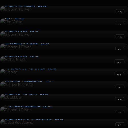
Gibonni i Oliver
ARENA VARAŽDIN · 2016
The Voice
15
HRT · 2016
Gibonni i Oliver
14
ARENA PULA · 2016
Gibonni i Oliver
15
SPALADIUM ARENA · 2016
Petar Grašo
19
ARENA PULA · 2016
Gibonni
08
TVRĐAVA SV. MIHOVILA · 2016
Prljavo Kazalište
08
STADION TAŠMAJDAN · 2016
2CELLOS
21
ARENA DI VERONA · 2016
Gibonni i Oliver
07
TRG BANA JELAČIĆA · 2016
Saša Kovačević
15
ARENA BORIS TRAJKOVSKI · 2016
Hladno Pivo
10