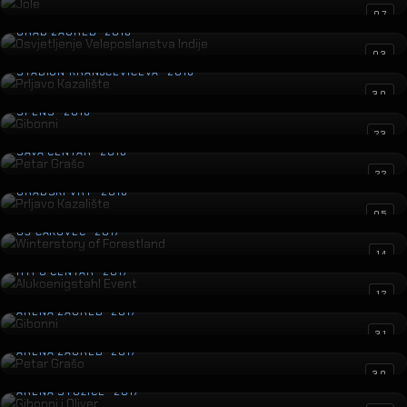
Osvjetljenje Veleposlanstva Indije
07
GRAD ZAGREB · 2018
Prljavo Kazalište
03
STADION KRANJČEVIĆEVA · 2018
Gibonni
30
SPENS · 2018
Petar Grašo
23
SAVA CENTAR · 2018
Prljavo Kazalište
22
GRADSKI VRT · 2018
Winterstory of Forestland
05
GŠ ČAKOVEC · 2017
Alukoenigstahl Event
14
HYPO CENTAR · 2017
Gibonni
12
ARENA ZAGREB · 2017
Petar Grašo
31
ARENA ZAGREB · 2017
Gibonni i Oliver
30
ARENA STOŽICE · 2017