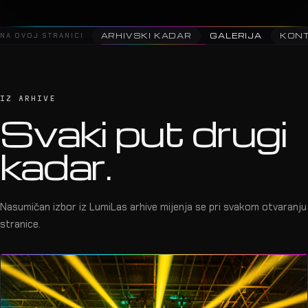
NA OVOJ STRANICI
ARHIVSKI KADAR
GALERIJA
KON
IZ ARHIVE
Svaki put drugi
kadar.
Nasumičan izbor iz LumiLas arhive mijenja se pri svakom otvaranju
stranice.