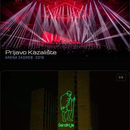
Oliver “Vridilo je”
SPALADIUM ARENA · 2019
24
Prljavo Kazalište
ARENA ZAGREB · 2019
06