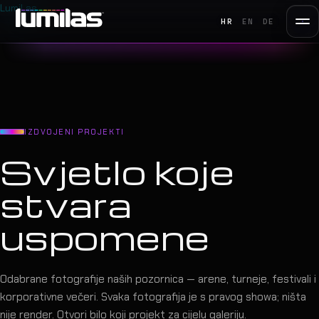
LumiLas
HR
EN
DE
IZDVOJENI PROJEKTI
Svjetlo koje
stvara
uspomene
Odabrane fotografije naših pozornica — arene, turneje, festivali i
korporativne večeri. Svaka fotografija je s pravog showa; ništa
nije render. Otvori bilo koji projekt za cijelu galeriju.