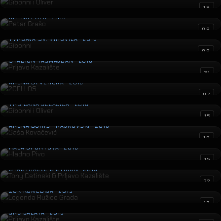
Gibonni i Oliver
23
ARENA VARAŽDIN · 2016
The Voice
15
HRT · 2016
Gibonni i Oliver
14
ARENA PULA · 2016
Gibonni i Oliver
15
SPALADIUM ARENA · 2016
Petar Grašo
19
ARENA PULA · 2016
Gibonni
08
TVRĐAVA SV. MIHOVILA · 2016
Prljavo Kazalište
08
STADION TAŠMAJDAN · 2016
2CELLOS
21
ARENA DI VERONA · 2016
Gibonni i Oliver
07
TRG BANA JELAČIĆA · 2016
Saša Kovačević
15
ARENA BORIS TRAJKOVSKI · 2016