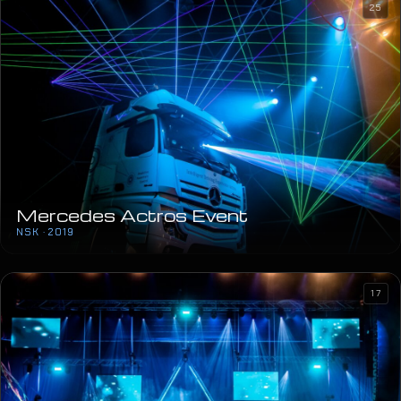
HT Magenta1
TRG BANA JELAČIĆA · 2019
25
Mercedes Actros Event
NSK · 2019