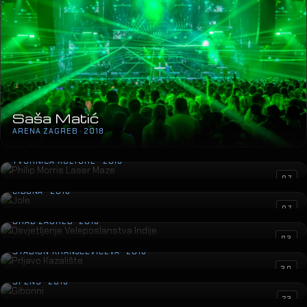
Saša Kovačević
ZETRA · 2018
10
Saša Matić
ARENA ZAGREB · 2018
Philip Morris Laser Maze
TVORNICA KULTURE · 2018
Jole
07