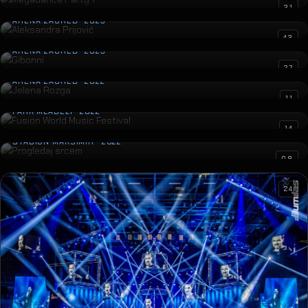
Aleksandra Prijović
31
ARENA ZAGREB · 2023
Gibonni
43
ARENA ZAGREB · 2023
Jelena Rozga
27
ARENA ZAGREB · 2022
11
14
Fusion World Music Festival
PARK MLADEŽI · 2022
Progledaj srcem
STADION MAKSIMIR · 2022
09