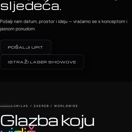
Praizvedbe u HAZU
08
HAZU · 2012
Rock opera Hocus Pocus
21
HNK VARAŽDIN · 2011
Tele2 Event
11
HYPO CENTAR · 2010
08
Tvoja pozornica je
sljedeća.
Pošalji nam datum, prostor i ideju — vraćamo se s konceptom i
jasnom ponudom.
POŠALJI UPIT
ISTRAŽI LASER SHOWOVE