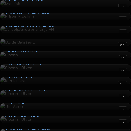
ARENA STOŽICE · 2017
Otvorenje Zračne luke Dubrovnik
04
ZL DUBROVNIK · 2017
Ivana Banfić
14
KD LISINSKI · 2017
Prljavo Kazalište
10
ARENA STOŽICE · 2017
Ivan Zak
16
ARENA ZAGREB · 2017
Prljavo Kazalište
24
SPALADIUM ARENA · 2017
25. obljetnica priznanja RH
17
ZAGREBAČKE FONTANE · 2017
Đorđe Balašević
11
ARENA ZAGREB · 2016
Gibonni
05
SAVA CENTAR · 2016
Gibonni i Oliver
11
GRADSKI VRT · 2016
Korak u život
14
HNK ZAGREB · 2016