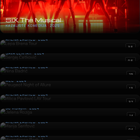
SIX The Musical
KAZALIŠTE KOMEDIJA · 2025
Lepa Brena Tour
ARENA ZAGREB · 2024
Sergej Ćetković
36
SAVA CENTAR · 2024
Nina Badrić
06
ARENA ZAGREB · 2024
Peugeot Night of Allure
25
MEC · 2024
Milica Pavlović LAV Tour
13
ARENA ZAGREB · 2024
Jelena Rozga
32
ŠC VIŠNJIK · 2024
Marija Šerifović
14
ARENA ZAGREB · 2024
Megadance Party 1
04
ARENA ZAGREB · 2024