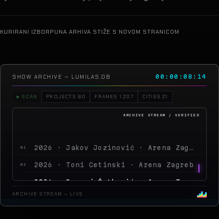
KURIRANI IZBOR
PUNA ARHIVA STIŽE S NOVOM STRANICOM
SHOW ARCHIVE — LUMILAS.DB
00:00:12:05
▶ SCAN
PROJECTS 80
FRAMES 1.207
CITIES 21
2026 · Jakov Jozinović · Arena Zagreb
01
2026 · Toni Cetinski · Arena Zagreb
02
2026 · Sergej Ćetković · Arena Zagreb
03
2026 · Peđa Jovanović · Arena Zagreb
04
ARCHIVE STREAM — LIVE
2026 · MegaDance Party 2 · Arena Zagreb
05