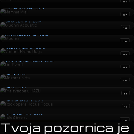
Hladno Pivo
10
HALA SPORTOVA · 2016
Tony Cetinski & Prljavo Kazalište
15
STADTHALLE DIETIKON · 2015
Legenda Ružice Grada
22
ZGK KOMEDIJA · 2015
Prljavo Kazalište
13
ŠRC ŠALATA · 2015
Mamma Mia!
07
ZGK KOMEDIJA · 2015
Gibonni Acoustic
05
SAVA CENTAR · 2014
Gibonni
18
ARENA BEOGRAD · 2013
Vaillant Brand Days
09
MUZEJ MIMARA · 2013
Lidl Event
05
TRG BANA JELAČIĆA · 2013
Mozart u vrtu
04
HALU · 2012