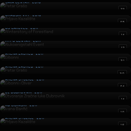
CIBONA · 2018
Osvjetljenje Veleposlanstva Indije
07
GRAD ZAGREB · 2018
Prljavo Kazalište
03
STADION KRANJČEVIĆEVA · 2018
Gibonni
30
SPENS · 2018
Petar Grašo
23
SAVA CENTAR · 2018
Prljavo Kazalište
22
GRADSKI VRT · 2018
Winterstory of Forestland
05
GŠ ČAKOVEC · 2017
Alukoenigstahl Event
14
HYPO CENTAR · 2017
Gibonni
12
ARENA ZAGREB · 2017
Petar Grašo
31
ARENA ZAGREB · 2017
Gibonni i Oliver
30