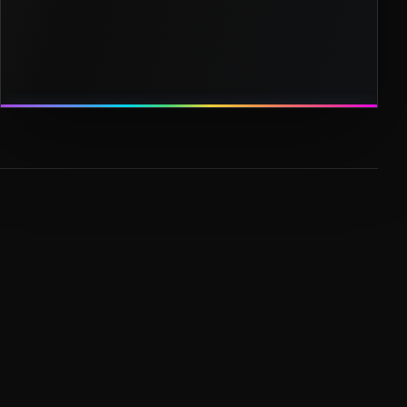
Pozornice, konstrukcije, prodaja profesionalne show
opreme i savjetovanje sada žive na pozornice.hr.
OTVORI POZORNICE.HR