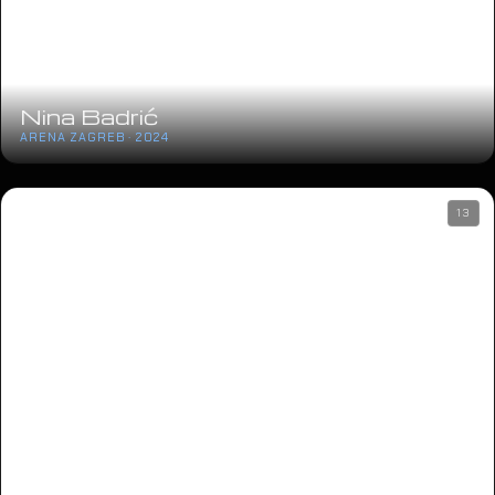
Nina Badrić
ARENA ZAGREB · 2024
13