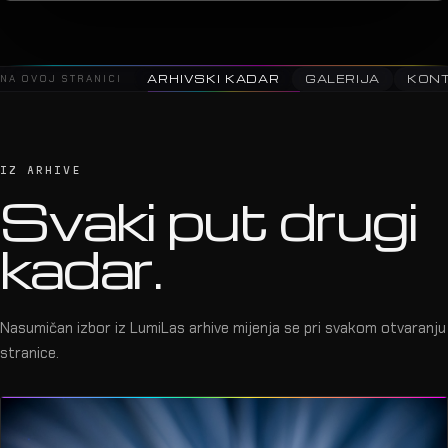
NA OVOJ STRANICI
ARHIVSKI KADAR
GALERIJA
KON
IZ ARHIVE
Svaki put drugi
kadar.
Nasumičan izbor iz LumiLas arhive mijenja se pri svakom otvaranju
stranice.