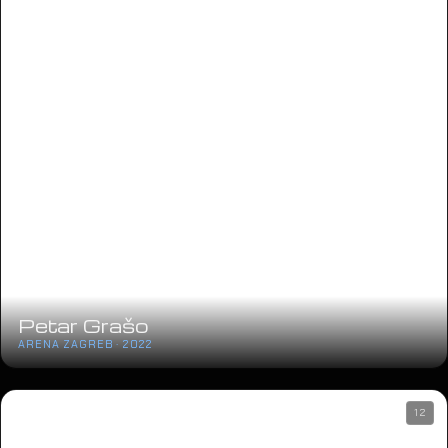
Petar Grašo
ARENA ZAGREB · 2022
12