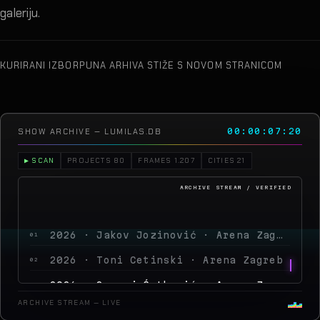
galeriju.
KURIRANI IZBOR
PUNA ARHIVA STIŽE S NOVOM STRANICOM
SHOW ARCHIVE — LUMILAS.DB
00:00:10:02
▶ SCAN
PROJECTS 80
FRAMES 1.207
CITIES 21
2026 · Jakov Jozinović · Arena Zagreb
01
2026 · Toni Cetinski · Arena Zagreb
02
2026 · Sergej Ćetković · Arena Zagreb
03
2026 · Peđa Jovanović · Arena Zagreb
04
ARCHIVE STREAM — LIVE
2026 · MegaDance
05