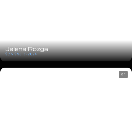
Jelena Rozga
ŠC VIŠNJIK · 2024
04