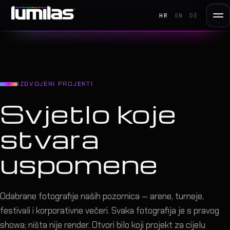
HR
EN
DE
IZDVOJENI PROJEKTI
Svjetlo koje
stvara
uspomene
Odabrane fotografije naših pozornica — arene, turneje,
festivali i korporativne večeri. Svaka fotografija je s pravog
showa; ništa nije render. Otvori bilo koji projekt za cijelu