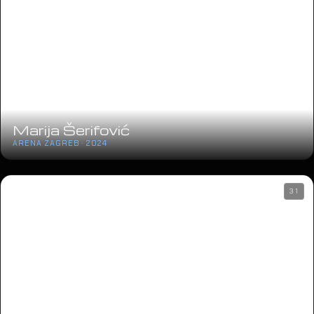
Marija Šerifović
ARENA ZAGREB · 2024
31