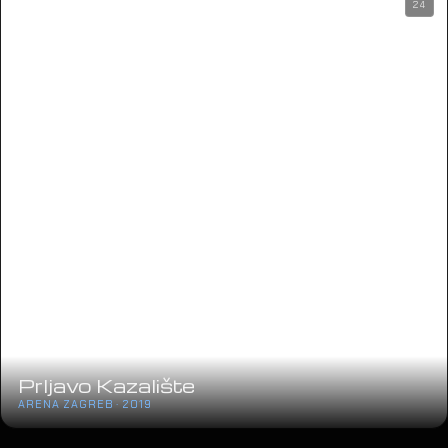
24
Prljavo Kazalište
ARENA ZAGREB · 2019