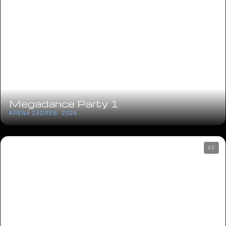
Megadance Party 1
ARENA ZAGREB · 2024
43