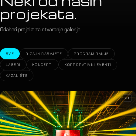
Neki od naših
projekata.
Odaberi projekt za otvaranje galerije.
SVE
DIZAJN RASVJETE
PROGRAMIRANJE
LASERI
KONCERTI
KORPORATIVNI EVENTI
KAZALIŠTE
31