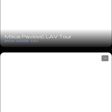
Milica Pavlović LAV Tour
ARENA ZAGREB · 2024
14