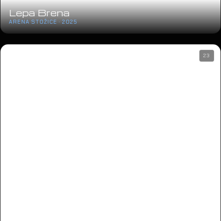
Lepa Brena
ARENA STOŽICE · 2025
23