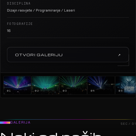
DISCIPLINA
Dizajn rasvjete / Programiranje / Laseri
FOTOGRAFIJE
16
OTVORI GALERIJU
↗
01
02
03
04
05
GALERIJA
SEC / 01