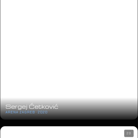
Sergej Ćetković
ARENA ZAGREB · 2020
20