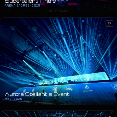
Supertalent Finale
ARENA ZAGREB · 2025
23
Aurora Stellantis Event
MEC · 2025
10