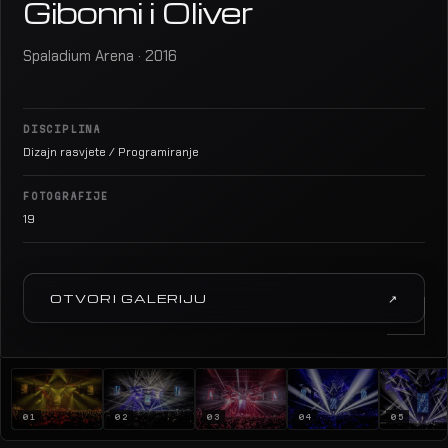
Gibonni i Oliver
Spaladium Arena · 2016
DISCIPLINA
Dizajn rasvjete / Programiranje
FOTOGRAFIJE
19
OTVORI GALERIJU
↗
01
02
03
04
05