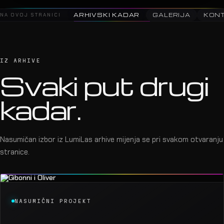
NA OVOJ STRANICI
ARHIVSKI KADAR
GALERIJA
KON
IZ ARHIVE
Svaki put drugi
kadar.
Nasumičan izbor iz LumiLas arhive mijenja se pri svakom otvaranju
stranice.
NASUMIČNI PROJEKT