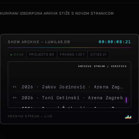
KURIRANI IZBOR
PUNA ARHIVA STIŽE S NOVOM STRANICOM
SHOW ARCHIVE — LUMILAS.DB
00:00:11:18
▶ SCAN
PROJECTS 80
FRAMES 1.207
CITIES 21
2026 · Jakov Jozinović · Arena Zagreb
01
2026 · Toni Cetinski · Arena Zagreb
02
2026 · Sergej Ćetković · Arena Zagreb
03
2026 · Peđa Jovanović · Arena Zagreb
04
ARCHIVE STREAM — LIVE
2026 · MegaDance Party 2 · Arena
05