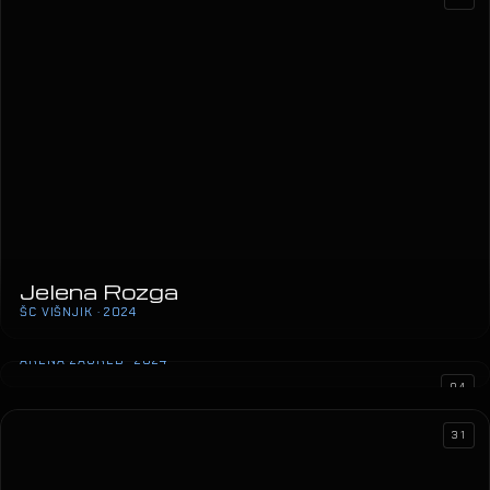
Jelena Rozga
ŠC VIŠNJIK · 2024
Marija Šerifović
ARENA ZAGREB · 2024
04
31