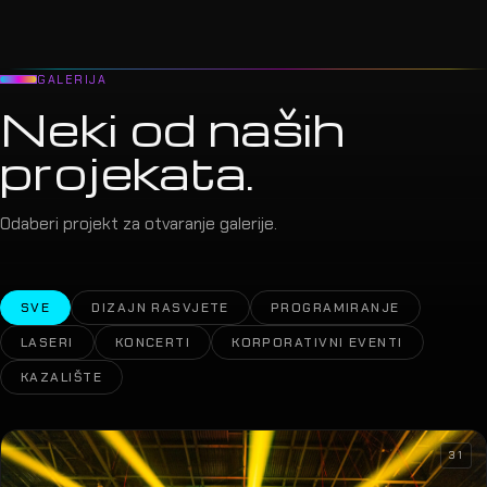
GALERIJA
Neki od naših
projekata.
Odaberi projekt za otvaranje galerije.
SVE
DIZAJN RASVJETE
PROGRAMIRANJE
LASERI
KONCERTI
KORPORATIVNI EVENTI
KAZALIŠTE
31