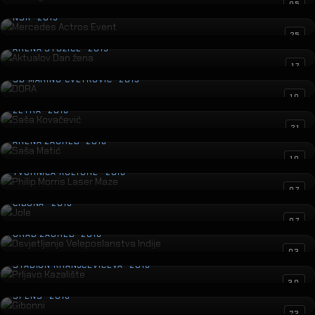
Mercedes Actros Event
05
NSK · 2019
Aktualov Dan žena
25
ARENA STOŽICE · 2019
DORA
17
SD MARINO CVETKOVIĆ · 2019
Saša Kovačević
10
ZETRA · 2018
Saša Matić
21
ARENA ZAGREB · 2018
Philip Morris Laser Maze
10
TVORNICA KULTURE · 2018
Jole
07
CIBONA · 2018
Osvjetljenje Veleposlanstva Indije
07
GRAD ZAGREB · 2018
Prljavo Kazalište
03
STADION KRANJČEVIĆEVA · 2018
Gibonni
30
SPENS · 2018
Petar Grašo
23