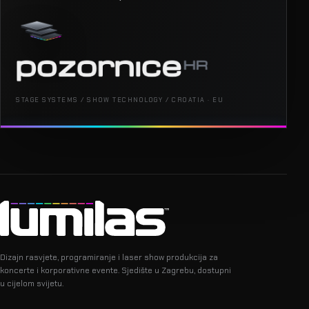
STAGE SYSTEMS / SHOW TECHNOLOGY / CROATIA · EU
Dizajn rasvjete, programiranje i laser show produkcija za
koncerte i korporativne evente. Sjedište u Zagrebu, dostupni
u cijelom svijetu.