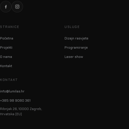
STRANICE
USLUGE
Početna
Dizajn rasvjete
Projekti
Programiranje
O nama
Laser show
Kontakt
KONTAKT
info@lumilas.hr
+385 98 9080 361
Ribnjak 26, 10000 Zagreb,
Hrvatska (EU)