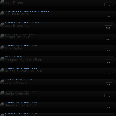
SIX The Musical
04
KAZALIŠTE KOMEDIJA · 2025
Lepa Brena Tour
23
ARENA ZAGREB · 2024
Sergej Ćetković
36
SAVA CENTAR · 2024
Nina Badrić
06
ARENA ZAGREB · 2024
Peugeot Night of Allure
25
MEC · 2024
Milica Pavlović LAV Tour
13
ARENA ZAGREB · 2024
Jelena Rozga
32
ŠC VIŠNJIK · 2024
Marija Šerifović
14
ARENA ZAGREB · 2024
Megadance Party 1
04
ARENA ZAGREB · 2024
Aleksandra Prijović
31
ARENA ZAGREB · 2023