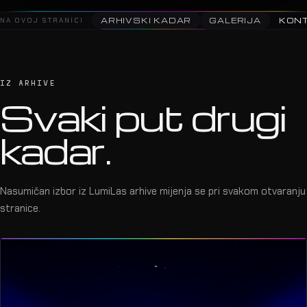
NA OVOJ STRANICI
ARHIVSKI KADAR
GALERIJA
KON
IZ ARHIVE
Svaki put drugi
kadar.
Nasumičan izbor iz LumiLas arhive mijenja se pri svakom otvaranju
stranice.