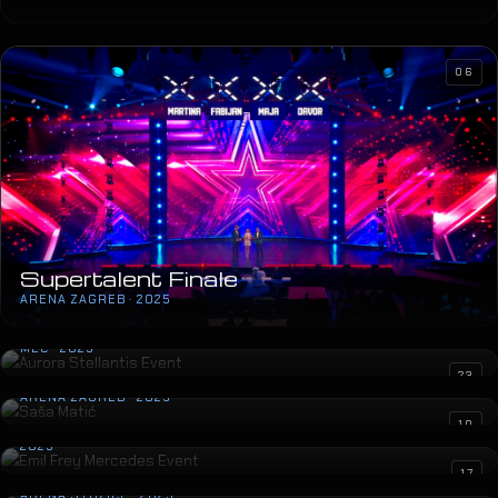
06
Supertalent Finale
ARENA ZAGREB · 2025
Aurora Stellantis Event
MEC · 2025
Saša Matić
23
ARENA ZAGREB · 2025
Emil Frey Mercedes Event
10
2025
Lepa Brena
17
ARENA STOŽICE · 2025