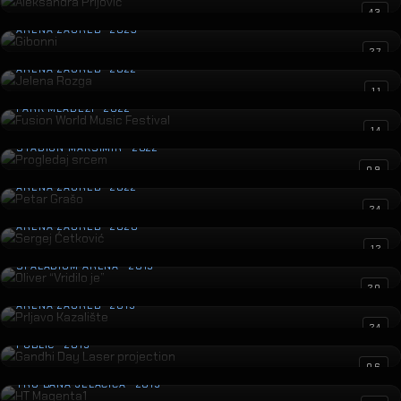
Gibonni
43
ARENA ZAGREB · 2023
Jelena Rozga
27
ARENA ZAGREB · 2022
Fusion World Music Festival
11
PARK MLADEŽI · 2022
Progledaj srcem
14
STADION MAKSIMIR · 2022
Petar Grašo
09
ARENA ZAGREB · 2022
Sergej Ćetković
24
ARENA ZAGREB · 2020
Oliver “Vridilo je”
12
SPALADIUM ARENA · 2019
Prljavo Kazalište
20
ARENA ZAGREB · 2019
Gandhi Day Laser projection
24
PUBLIC · 2019
HT Magenta1
06
TRG BANA JELAČIĆA · 2019