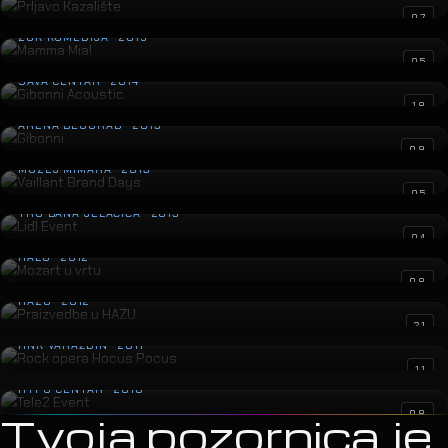
Mamma Mia!
07
ZGK KOMEDIJA · 2015
Gibonni Acoustic
05
SAVA CENTAR · 2014
Gibonni
18
ARENA BEOGRAD · 2013
Vaillant Brand Days
09
MUZEJ MIMARA · 2013
Lidl Event
05
TRG BANA JELAČIĆA · 2013
Mozart u vrtu
04
HALU · 2012
Praizvedbe u HAZU
08
HAZU · 2012
Rock opera Hocus Pocus
21
HNK VARAŽDIN · 2011
Tele2 Event
11
HYPO CENTAR · 2010
08
Tvoja pozornica je