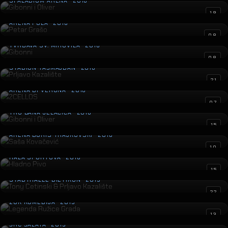
SPALADIUM ARENA · 2016
Petar Grašo
19
ARENA PULA · 2016
Gibonni
08
TVRĐAVA SV. MIHOVILA · 2016
Prljavo Kazalište
08
STADION TAŠMAJDAN · 2016
2CELLOS
21
ARENA DI VERONA · 2016
Gibonni i Oliver
07
TRG BANA JELAČIĆA · 2016
Saša Kovačević
15
ARENA BORIS TRAJKOVSKI · 2016
Hladno Pivo
10
HALA SPORTOVA · 2016
Tony Cetinski & Prljavo Kazalište
15
STADTHALLE DIETIKON · 2015
Legenda Ružice Grada
22
ZGK KOMEDIJA · 2015
Prljavo Kazalište
13
ŠRC ŠALATA · 2015