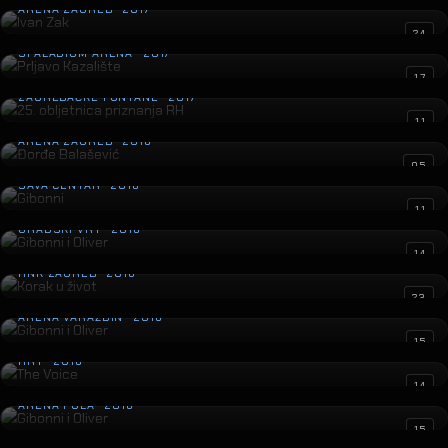
ARENA ZAGREB · 2017
Prljavo Kazalište
24
SPALADIUM ARENA · 2017
25. obljetnica priznanja RH
17
ZAGREBAČKE FONTANE · 2017
Đorđe Balašević
11
ARENA ZAGREB · 2016
Gibonni
05
SAVA CENTAR · 2016
Gibonni i Oliver
11
GRADSKI VRT · 2016
Korak u život
14
HNK ZAGREB · 2016
Gibonni i Oliver
23
ARENA VARAŽDIN · 2016
The Voice
15
HRT · 2016
Gibonni i Oliver
14
ARENA PULA · 2016
Gibonni i Oliver
15