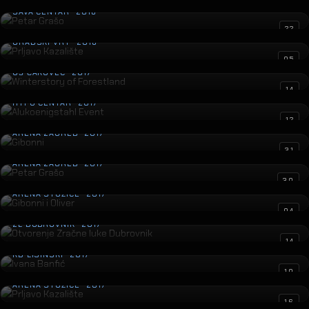
SAVA CENTAR · 2018
Prljavo Kazalište
22
GRADSKI VRT · 2018
Winterstory of Forestland
05
GŠ ČAKOVEC · 2017
Alukoenigstahl Event
14
HYPO CENTAR · 2017
Gibonni
12
ARENA ZAGREB · 2017
Petar Grašo
31
ARENA ZAGREB · 2017
Gibonni i Oliver
30
ARENA STOŽICE · 2017
Otvorenje Zračne luke Dubrovnik
04
ZL DUBROVNIK · 2017
Ivana Banfić
14
KD LISINSKI · 2017
Prljavo Kazalište
10
ARENA STOŽICE · 2017
Ivan Zak
16