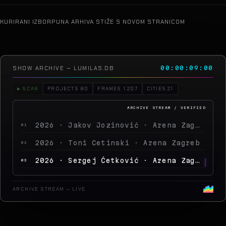
KURIRANI IZBOR
PUNA ARHIVA STIŽE S NOVOM STRANICOM
SHOW ARCHIVE — LUMILAS.DB
00:00:10:19
▶ SCAN
PROJECTS 80
FRAMES 1.207
CITIES 21
2026 · Jakov Jozinović · Arena Zagreb
01
2026 · Toni Cetinski · Arena Zagreb
02
2026 · Sergej Ćetković · Arena Zagreb
03
2026 · Peđa Jovanović · Arena Zagreb
04
ARCHIVE STREAM — LIVE