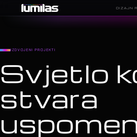
DIZAJN 
IZDVOJENI PROJEKTI
Svjetlo k
stvara
uspome