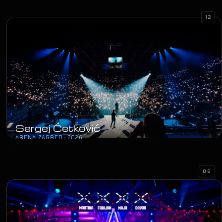
12
Sergej Ćetković
ARENA ZAGREB · 2026
06