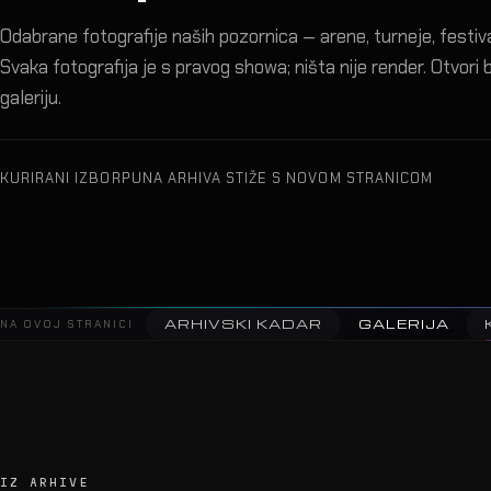
Odabrane fotografije naših pozornica — arene, turneje, festival
Svaka fotografija je s pravog showa; ništa nije render. Otvori bi
galeriju.
KURIRANI IZBOR
PUNA ARHIVA STIŽE S NOVOM STRANICOM
ARHIVSKI KADAR
GALERIJA
NA OVOJ STRANICI
IZ ARHIVE