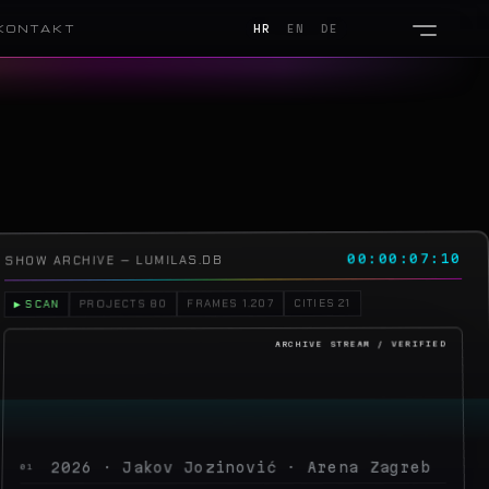
KONTAKT
HR
EN
DE
00:00:10:23
SHOW ARCHIVE — LUMILAS.DB
CITIES 21
FRAMES 1.207
PROJECTS 80
▶ SCAN
2026 · Jakov Jozinović · Arena Zagreb
01
2026 · Toni Cetinski · Arena Zagreb
02
2026 · Sergej Ćetković · Arena Zagreb
03