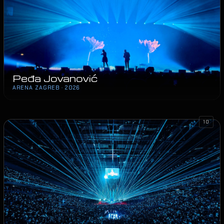
Peđa Jovanović
ARENA ZAGREB · 2026
10