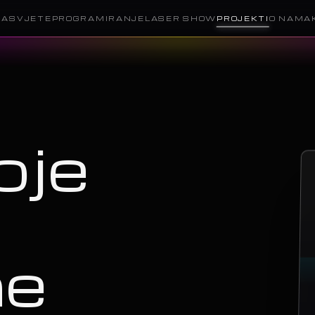
RASVJETE
PROGRAMIRANJE
LASER SHOW
PROJEKTI
O NAMA
oje
ne