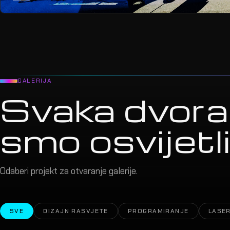
GALERIJA
Svaka dvora
smo osvijetlil
Odaberi projekt za otvaranje galerije.
SVE
DIZAJN RASVJETE
PROGRAMIRANJE
LASER