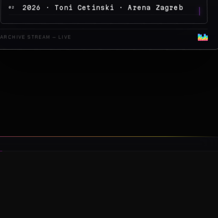
2026 · Peđa Jovanović · Arena Zagreb
04
2026 · MegaDance Party 2 · Aren
05
ARCHIVE STREAM — LIVE