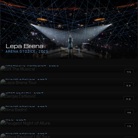
Lepa Brena
ARENA STOŽICE · 2025
SIX The Musical
KAZALIŠTE KOMEDIJA · 2025
Lepa Brena Tour
23
ARENA ZAGREB · 2024
Sergej Ćetković
36
SAVA CENTAR · 2024
Nina Badrić
06
ARENA ZAGREB · 2024
Peugeot Night of Allure
25
MEC · 2024
Milica Pavlović LAV Tour
13
ARENA ZAGREB · 2024