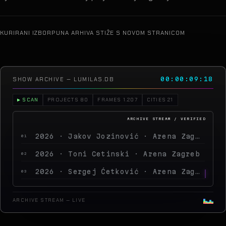
KURIRANI IZBOR
PUNA ARHIVA STIŽE S NOVOM STRANICOM
SHOW ARCHIVE — LUMILAS.DB
00:00:11:22
▶ SCAN
PROJECTS 80
FRAMES 1.207
CITIES 21
2026 · Jakov Jozinović · Arena Zagreb
01
2026 · Toni Cetinski · Arena Zagreb
02
2026 · Sergej Ćetković · Arena Zagreb
03
2026 · Peđa Jovanović · Arena Zagreb
04
ARCHIVE STREAM — LIVE
2026 · MegaDance Party 2 · Arena Zagreb
05