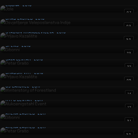
CIBONA · 2018
Osvjetljenje Veleposlanstva Indije
07
GRAD ZAGREB · 2018
Prljavo Kazalište
03
STADION KRANJČEVIĆEVA · 2018
Gibonni
30
SPENS · 2018
Petar Grašo
23
SAVA CENTAR · 2018
Prljavo Kazalište
22
GRADSKI VRT · 2018
Winterstory of Forestland
05
GŠ ČAKOVEC · 2017
Alukoenigstahl Event
14
HYPO CENTAR · 2017
Gibonni
12
ARENA ZAGREB · 2017
Petar Grašo
31
ARENA ZAGREB · 2017
Gibonni i Oliver
30