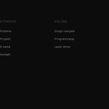
STRANICE
USLUGE
Početna
Dizajn rasvjete
Projekti
Programiranje
O nama
Laser show
Kontakt
info@lumilas.hr
+385 98 9080 361
Ribnjak 26, 10000 Zagreb,
Hrvatska (EU)