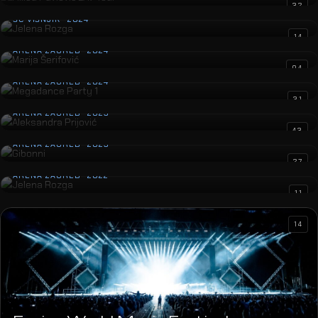
Jelena Rozga
32
ŠC VIŠNJIK · 2024
Marija Šerifović
14
ARENA ZAGREB · 2024
Megadance Party 1
04
ARENA ZAGREB · 2024
Aleksandra Prijović
31
ARENA ZAGREB · 2023
Gibonni
43
ARENA ZAGREB · 2023
Jelena Rozga
27
ARENA ZAGREB · 2022
11
14