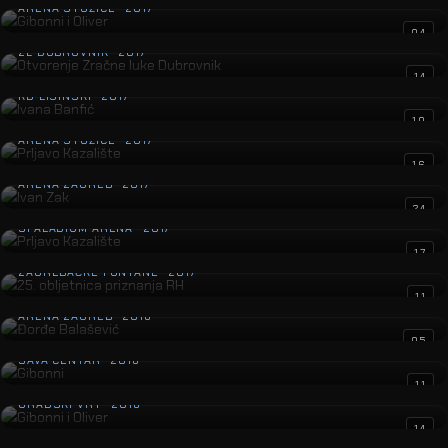
ARENA STOŽICE · 2017
Otvorenje Zračne luke Dubrovnik
04
ZL DUBROVNIK · 2017
Ivana Banfić
14
KD LISINSKI · 2017
Prljavo Kazalište
10
ARENA STOŽICE · 2017
Ivan Zak
16
ARENA ZAGREB · 2017
Prljavo Kazalište
24
SPALADIUM ARENA · 2017
25. obljetnica priznanja RH
17
ZAGREBAČKE FONTANE · 2017
Đorđe Balašević
11
ARENA ZAGREB · 2016
Gibonni
05
SAVA CENTAR · 2016
Gibonni i Oliver
11
GRADSKI VRT · 2016
Korak u život
14