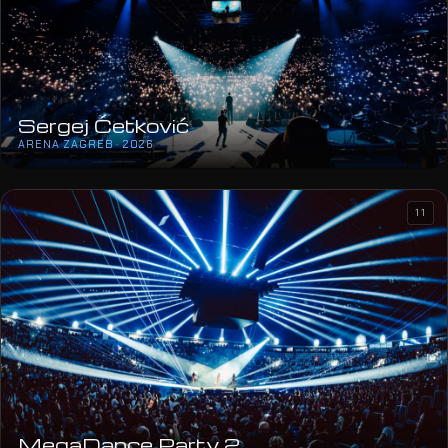
Sergej Ćetković
ARENA ZAGREB · 2026
11
MegaDance Party 2