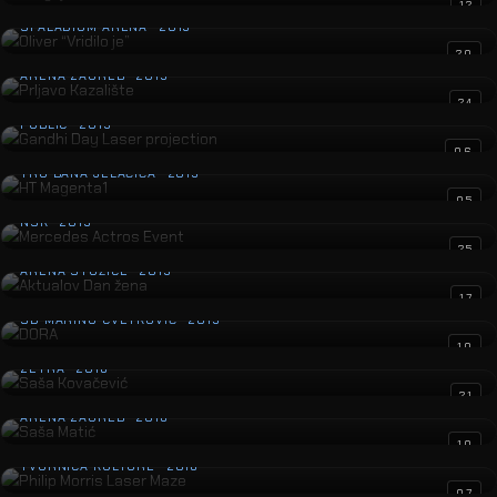
Oliver “Vridilo je”
12
SPALADIUM ARENA · 2019
Prljavo Kazalište
20
ARENA ZAGREB · 2019
Gandhi Day Laser projection
24
PUBLIC · 2019
HT Magenta1
06
TRG BANA JELAČIĆA · 2019
Mercedes Actros Event
05
NSK · 2019
Aktualov Dan žena
25
ARENA STOŽICE · 2019
DORA
17
SD MARINO CVETKOVIĆ · 2019
Saša Kovačević
10
ZETRA · 2018
Saša Matić
21
ARENA ZAGREB · 2018
Philip Morris Laser Maze
10
TVORNICA KULTURE · 2018
Jole
07