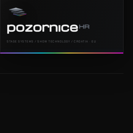
STAGE SYSTEMS / SHOW TECHNOLOGY / CROATIA · EU