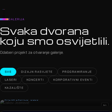
GALERIJA
Svaka dvorana
koju smo osvijetlili.
Odaberi projekt za otvaranje galerije.
SVE
DIZAJN RASVJETE
PROGRAMIRANJE
LASERI
KONCERTI
KORPORATIVNI EVENTI
KAZALIŠTE
Jakov Jozinović
ARENA ZAGREB · 2026
31