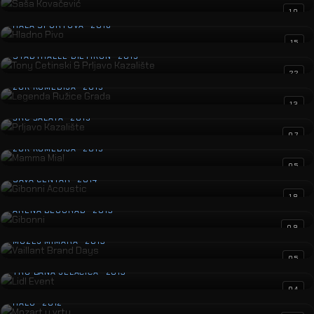
Hladno Pivo
10
HALA SPORTOVA · 2016
Tony Cetinski & Prljavo Kazalište
15
STADTHALLE DIETIKON · 2015
Legenda Ružice Grada
22
ZGK KOMEDIJA · 2015
Prljavo Kazalište
13
ŠRC ŠALATA · 2015
Mamma Mia!
07
ZGK KOMEDIJA · 2015
Gibonni Acoustic
05
SAVA CENTAR · 2014
Gibonni
18
ARENA BEOGRAD · 2013
Vaillant Brand Days
09
MUZEJ MIMARA · 2013
Lidl Event
05
TRG BANA JELAČIĆA · 2013
Mozart u vrtu
04
HALU · 2012