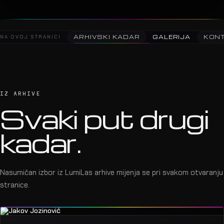
NA OVOJ STRANICI
ARHIVSKI KADAR
GALERIJA
KON
IZ ARHIVE
Svaki put drugi
kadar.
Nasumičan izbor iz LumiLas arhive mijenja se pri svakom otvaranju
stranice.