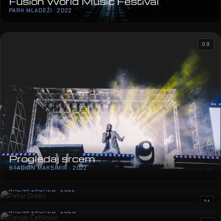
Fusion World Music Festival
PARK MLADEŽI · 2022
09
Progledaj srcem
STADION MAKSIMIR · 2022
Petar Grašo
ARENA ZAGREB · 2022
Sergej Ćetković
24
ARENA ZAGREB · 2020