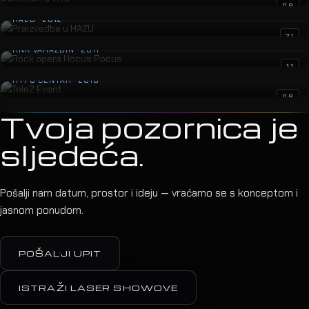
Praizvedbe u HAZU
08
HAZU · 2012
Rock opera Hocus Pocus
21
HNK VARAŽDIN · 2011
Tele2 Event
11
HYPO CENTAR · 2010
08
Tvoja pozornica je
sljedeća.
Pošalji nam datum, prostor i ideju — vraćamo se s konceptom i
jasnom ponudom.
POŠALJI UPIT
ISTRAŽI LASER SHOWOVE