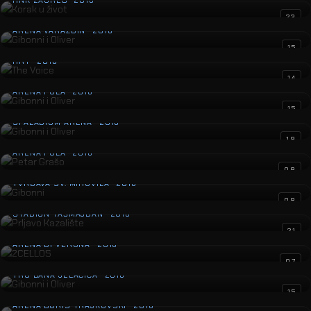
HNK ZAGREB · 2016
Gibonni i Oliver
23
ARENA VARAŽDIN · 2016
The Voice
15
HRT · 2016
Gibonni i Oliver
14
ARENA PULA · 2016
Gibonni i Oliver
15
SPALADIUM ARENA · 2016
Petar Grašo
19
ARENA PULA · 2016
Gibonni
08
TVRĐAVA SV. MIHOVILA · 2016
Prljavo Kazalište
08
STADION TAŠMAJDAN · 2016
2CELLOS
21
ARENA DI VERONA · 2016
Gibonni i Oliver
07
TRG BANA JELAČIĆA · 2016
Saša Kovačević
15
ARENA BORIS TRAJKOVSKI · 2016