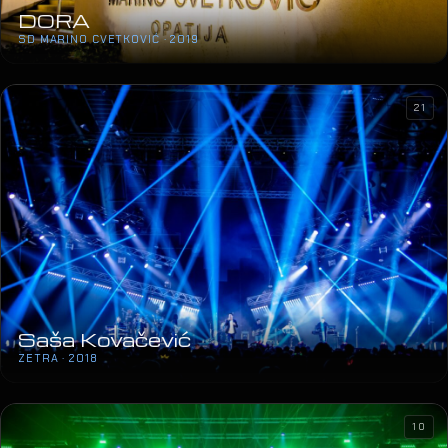
DORA
SD MARINO CVETKOVIĆ · 2019
21
Saša Kovačević
ZETRA · 2018
10