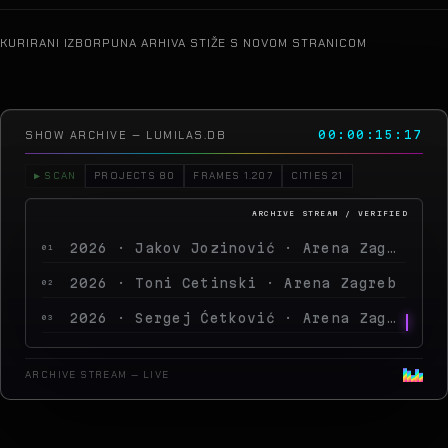
KURIRANI IZBOR
PUNA ARHIVA STIŽE S NOVOM STRANICOM
SHOW ARCHIVE — LUMILAS.DB
00:00:21:02
▶ SCAN
PROJECTS 80
FRAMES 1.207
CITIES 21
2026 · Peđa Jovanović · Arena Zagreb
04
2026 · MegaDance Party 2 · Arena Zagreb
05
2025 · Saša Matić · Arena Zagreb
06
2025 · Aurora Stellantis Event · MEC
07
ARCHIVE STREAM — LIVE
2025 · Supertalent Finale · Arena Zagreb
08
2025 · Emil Frey Mercedes Event
09