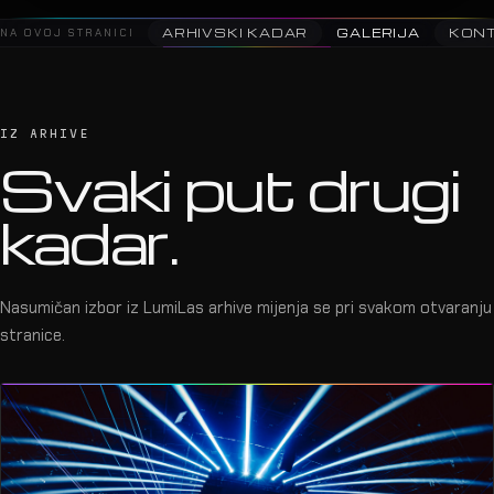
2025 · Lepa Brena · Arena Stožice
10
NA OVOJ STRANICI
ARHIVSKI KADAR
GALERIJA
KON
IZ ARHIVE
Svaki put drugi
kadar.
Nasumičan izbor iz LumiLas arhive mijenja se pri svakom otvaranju
stranice.