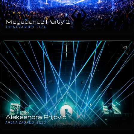
Megadance Party 1
ARENA ZAGREB · 2024
43
Aleksandra Prijović
ARENA ZAGREB · 2023