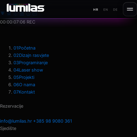
Preskoči
MENU
HR
EN
DE
na
sadržaj
00:00:09:18
REC
01
Početna
02
Dizajn rasvjete
03
Programiranje
04
Laser show
05
Projekti
06
O nama
07
Kontakt
Rezervacije
info@lumilas.hr
+385 98 9080 361
Sjedište