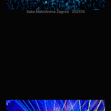
Saša Matić
Arena Zagreb · 2025
10