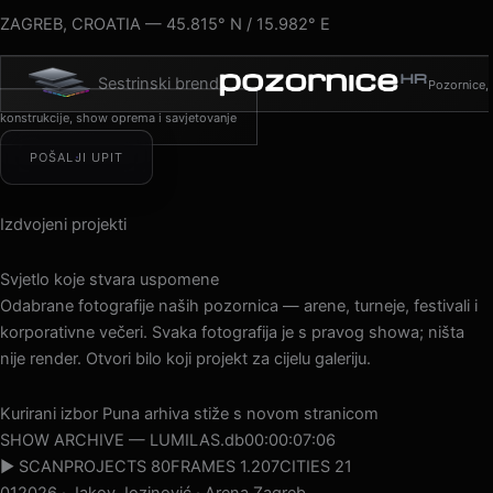
ZAGREB, CROATIA — 45.815° N / 15.982° E
Sestrinski brend
Pozornice,
konstrukcije, show oprema i savjetovanje
POŠALJI UPIT
Izdvojeni projekti
Svjetlo koje stvara uspomene
Odabrane fotografije naših pozornica — arene, turneje, festivali i
korporativne večeri. Svaka fotografija je s pravog showa; ništa
nije render. Otvori bilo koji projekt za cijelu galeriju.
Kurirani izbor
Puna arhiva stiže s novom stranicom
SHOW ARCHIVE — LUMILAS.db
00:00:09:18
▶ SCAN
PROJECTS 80
FRAMES 1.207
CITIES 21
01
2026 · Jakov Jozinović · Arena Zagreb