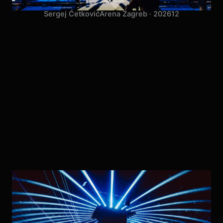
Sergej Ćetković
Arena Zagreb · 2026
12