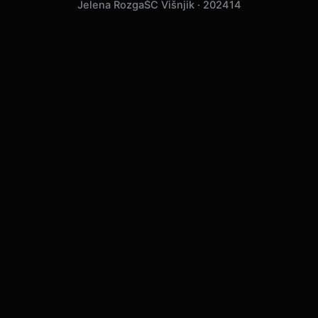
Jelena Rozga
ŠC Višnjik · 2024
14