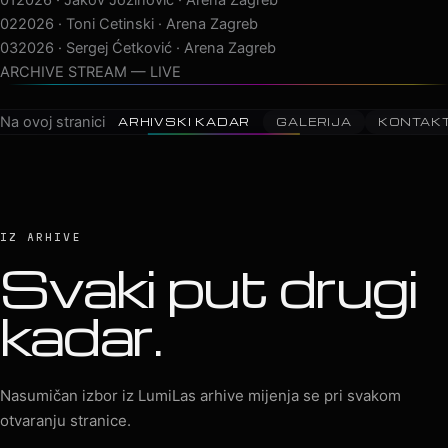
02
2026 · Toni Cetinski · Arena Zagreb
03
2026 · Sergej Ćetković · Arena Zagreb
04
2026 · Peđa Jovanović · Arena Zagreb
05
2026 · MegaDance Part
ARCHIVE STREAM — LIVE
Na ovoj stranici
ARHIVSKI KADAR
GALERIJA
KONTAK
IZ ARHIVE
Svaki put drugi
kadar.
Nasumičan izbor iz LumiLas arhive mijenja se pri svakom