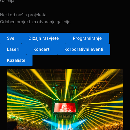
Galerija
Neki od naših projekata.
Odaberi projekt za otvaranje galerije.
Sve
Dizajn rasvjete
Programiranje
Laseri
Koncerti
Korporativni eventi
Kazalište