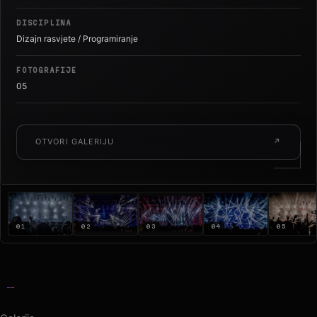
Gradski vrt · 2018
DISCIPLINA
Dizajn rasvjete / Programiranje
FOTOGRAFIJE
05
OTVORI GALERIJU
↗
01
02
03
04
05