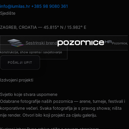
info@lumilas.hr
+385 98 9080 361
Sjedište
ZAGREB, CROATIA — 45.815° N / 15.982° E
Sestrinski brend
Pozornice,
konstrukcije, show oprema i savjetovanje
POŠALJI UPIT
Izdvojeni projekti
Svjetlo koje stvara uspomene
Odabrane fotografije naših pozornica — arene, turneje, festivali i
korporativne večeri. Svaka fotografija je s pravog showa; ništa
nije render. Otvori bilo koji projekt za cijelu galeriju.