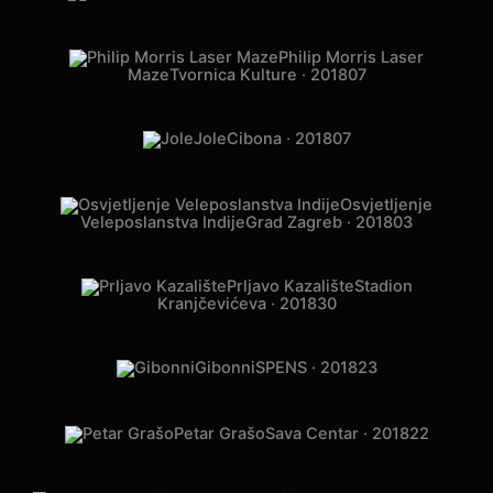
Philip Morris Laser
Maze
Tvornica Kulture · 2018
07
Jole
Cibona · 2018
07
Osvjetljenje
Veleposlanstva Indije
Grad Zagreb · 2018
03
Prljavo Kazalište
Stadion
Kranjčevićeva · 2018
30
Gibonni
SPENS · 2018
23
Petar Grašo
Sava Centar · 2018
22