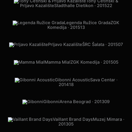
Tony Cetinski &
Prljavo Kazalište
Stadthalle Dietikon · 2015
22
Legenda Ružice Grada
ZGK
Komedija · 2015
13
Prljavo Kazalište
ŠRC Šalata · 2015
07
Mamma Mia!
ZGK Komedija · 2015
05
Gibonni Acoustic
Sava Centar ·
2014
18
Gibonni
Arena Beograd · 2013
09
Vaillant Brand Days
Muzej Mimara ·
2013
05