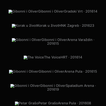
Gibonni i Oliver
Gradski Vrt · 2016
14
Korak u život
HNK Zagreb · 2016
23
Gibonni i Oliver
Arena Varaždin ·
2016
15
The Voice
HRT · 2016
14
Gibonni i Oliver
Arena Pula · 2016
15
Gibonni i Oliver
Spaladium Arena ·
2016
19
Petar Grašo
Arena Pula · 2016
08