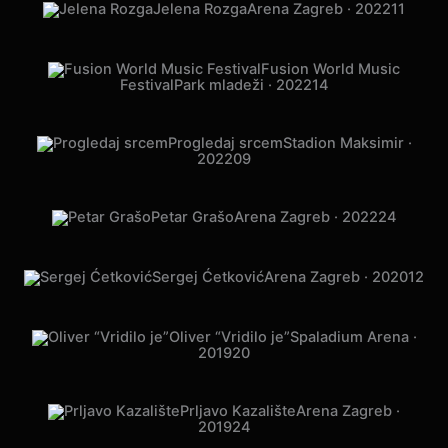
Jelena Rozga
Arena Zagreb · 2022
11
Fusion World Music
Festival
Park mladeži · 2022
14
Progledaj srcem
Stadion Maksimir ·
2022
09
Petar Grašo
Arena Zagreb · 2022
24
Sergej Ćetković
Arena Zagreb · 2020
12
Oliver “Vridilo je”
Spaladium Arena ·
2019
20
Prljavo Kazalište
Arena Zagreb ·
2019
24