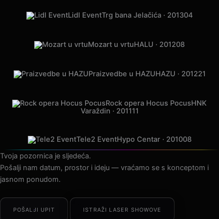
Lidl Event
Trg bana Jelačića · 2013
04
Mozart u vrtu
HALU · 2012
08
Praizvedbe u HAZU
HAZU · 2012
21
Rock opera Hocus Pocus
HNK
Varaždin · 2011
11
Tele2 Event
Hypo Centar · 2010
08
Tvoja pozornica je sljedeća.
Pošalji nam datum, prostor i ideju — vraćamo se s konceptom i
jasnom ponudom.
POŠALJI UPIT
ISTRAŽI LASER SHOWOVE