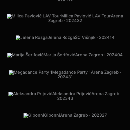
Milica Pavlović LAV Tour
Arena
Zagreb · 2024
32
Jelena Rozga
ŠC Višnjik · 2024
14
Marija Šerifović
Arena Zagreb · 2024
04
Megadance Party 1
Arena Zagreb ·
2024
31
Aleksandra Prijović
Arena Zagreb ·
2023
43
Gibonni
Arena Zagreb · 2023
27