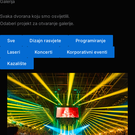
Galerija
Svaka dvorana koju smo osvijetlili.
Odaberi projekt za otvaranje galerije.
Sve
Dizajn rasvjete
Programiranje
Laseri
Koncerti
Korporativni eventi
Kazalište