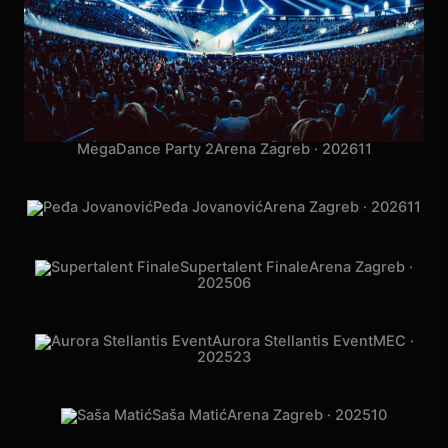
MegaDance Party 2
Arena Zagreb · 2026
11
Peđa Jovanović
Arena Zagreb · 2026
11
Supertalent Finale
Arena Zagreb ·
2025
06
Aurora Stellantis Event
MEC ·
2025
23
Saša Matić
Arena Zagreb · 2025
10