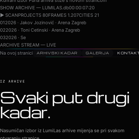
Kurirani izbor
Puna arhiva stiže s novom stranicom
SHOW ARCHIVE — LUMILAS.db
00:00:09:05
▶ SCAN
PROJECTS 80
FRAMES 1.207
CITIES 21
01
2026 · Jakov Jozinović · Arena Zagreb
02
2026 · Toni Cetinski · Arena Zagreb
03
2026 · Sergej Ćetković · Arena Zagreb
ARCHIVE STREAM — LIVE
Na ovoj stranici
ARHIVSKI KADAR
GALERIJA
KONTAK
IZ ARHIVE
Svaki put drugi
kadar.
Nasumičan izbor iz LumiLas arhive mijenja se pri svakom
otvaranju stranice.