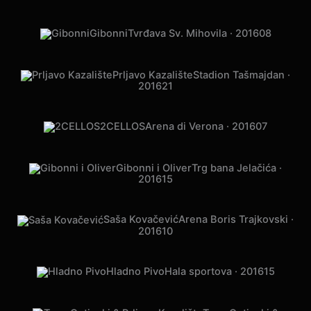
Gibonni
Tvrđava Sv. Mihovila · 2016
08
Prljavo Kazalište
Stadion Tašmajdan ·
2016
21
2CELLOS
Arena di Verona · 2016
07
Gibonni i Oliver
Trg bana Jelačića ·
2016
15
Saša Kovačević
Arena Boris Trajkovski ·
2016
10
Hladno Pivo
Hala sportova · 2016
15