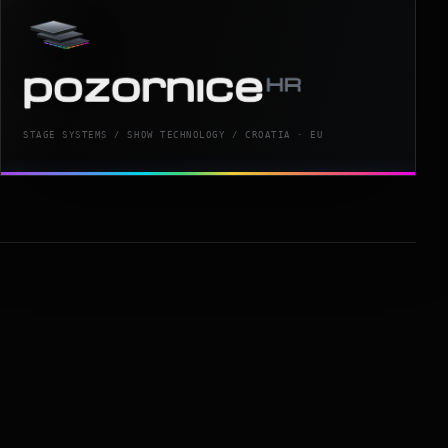
STAGE SYSTEMS / SHOW TECHNOLOGY / CROATIA · EU