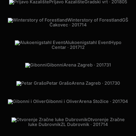
Prljavo Kazalište
Gradski vrt · 2018
05
Winterstory of Forestland
GŠ
Čakovec · 2017
14
Alukoenigstahl Event
Hypo
Centar · 2017
12
Gibonni
Arena Zagreb · 2017
31
Petar Grašo
Arena Zagreb · 2017
30
Gibonni i Oliver
Arena Stožice · 2017
04
Otvorenje Zračne
luke Dubrovnik
ZL Dubrovnik · 2017
14