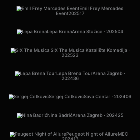
Emil Frey Mercedes
Event
2025
17
Lepa Brena
Arena Stožice · 2025
04
SIX The Musical
Kazalište Komedija ·
2025
23
Lepa Brena Tour
Arena Zagreb ·
2024
36
Sergej Ćetković
Sava Centar · 2024
06
Nina Badrić
Arena Zagreb · 2024
25
Peugeot Night of Allure
MEC ·
2024
13