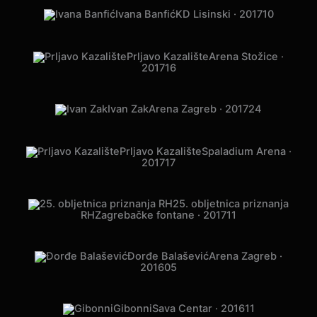
Ivana Banfić
KD Lisinski · 2017
10
Prljavo Kazalište
Arena Stožice ·
2017
16
Ivan Zak
Arena Zagreb · 2017
24
Prljavo Kazalište
Spaladium Arena ·
2017
17
25. obljetnica priznanja
RH
Zagrebačke fontane · 2017
11
Đorđe Balašević
Arena Zagreb ·
2016
05
Gibonni
Sava Centar · 2016
11