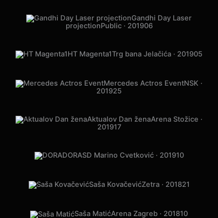
Gandhi Day Laser
projection
Public · 2019
06
HT Magenta1
Trg bana Jelačića · 2019
05
Mercedes Actros Event
NSK ·
2019
25
Aktualov Dan žena
Arena Stožice ·
2019
17
DORA
SD Marino Cvetković · 2019
10
Saša Kovačević
Zetra · 2018
21
Saša Matić
Arena Zagreb · 2018
10