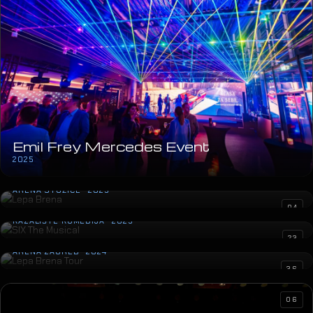
Emil Frey Mercedes Event
2025
Lepa Brena
ARENA STOŽICE · 2025
SIX The Musical
04
KAZALIŠTE KOMEDIJA · 2025
Lepa Brena Tour
23
ARENA ZAGREB · 2024
36
06