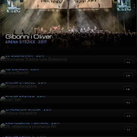
Gibonni i Oliver
ARENA STOŽICE · 2017
Otvorenje Zračne luke Dubrovnik
ZL DUBROVNIK · 2017
Ivana Banfić
14
KD LISINSKI · 2017
Prljavo Kazalište
10
ARENA STOŽICE · 2017
Ivan Zak
16
ARENA ZAGREB · 2017
Prljavo Kazalište
24
SPALADIUM ARENA · 2017
25. obljetnica priznanja RH
17
ZAGREBAČKE FONTANE · 2017
Đorđe Balašević
11
ARENA ZAGREB · 2016