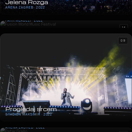
Jelena Rozga
ARENA ZAGREB · 2022
Fusion World Music Festival
PARK MLADEŽI · 2022
14
09
Progledaj srcem
STADION MAKSIMIR · 2022
Petar Grašo
ARENA ZAGREB · 2022