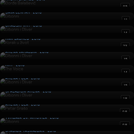
Gibonni
05
SAVA CENTAR · 2016
Gibonni i Oliver
11
GRADSKI VRT · 2016
Korak u život
14
HNK ZAGREB · 2016
Gibonni i Oliver
23
ARENA VARAŽDIN · 2016
The Voice
15
HRT · 2016
Gibonni i Oliver
14
ARENA PULA · 2016
Gibonni i Oliver
15
SPALADIUM ARENA · 2016
Petar Grašo
19
ARENA PULA · 2016
Gibonni
08
TVRĐAVA SV. MIHOVILA · 2016
Prljavo Kazalište
08
STADION TAŠMAJDAN · 2016