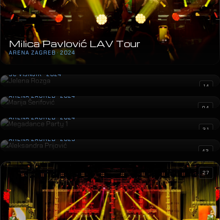
Milica Pavlović LAV Tour
ARENA ZAGREB · 2024
Jelena Rozga
ŠC VIŠNJIK · 2024
Marija Šerifović
14
ARENA ZAGREB · 2024
Megadance Party 1
04
ARENA ZAGREB · 2024
Aleksandra Prijović
31
ARENA ZAGREB · 2023
43
27