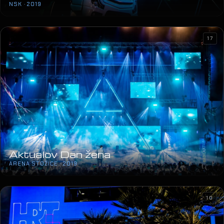
NSK · 2019
17
Aktualov Dan žena
ARENA STOŽICE · 2019
10