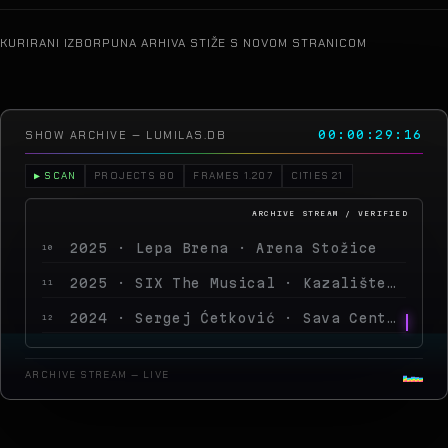
KURIRANI IZBOR
PUNA ARHIVA STIŽE S NOVOM STRANICOM
SHOW ARCHIVE — LUMILAS.DB
00:00:34:03
▶ SCAN
PROJECTS 80
FRAMES 1.207
CITIES 21
2024 · Sergej Ćetković · Sava Centar
12
2026 · Jakov Jozinović · Arena Zagreb
13
2026 · Toni Cetinski · Arena Zagreb
14
2026 · Sergej Ćetković · Arena Zagreb
15
ARCHIVE STREAM — LIVE
2026 · Peđa Jovanović · Arena Zagreb
16
2026 · MegaDance Party 2 · Arena Zagreb
17