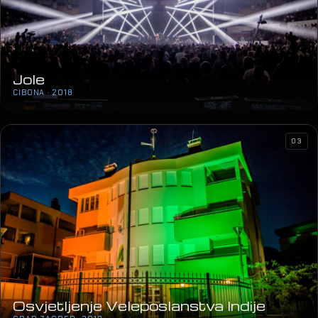
Jole
CIBONA · 2018
03
Osvjetljenje Veleposlanstva Indije