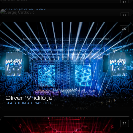
Sergej Ćetković
24
ARENA ZAGREB · 2020
12
20
Oliver “Vridilo je”
SPALADIUM ARENA · 2019
24