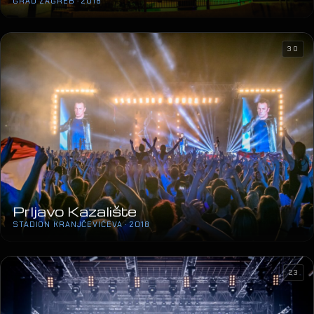
GRAD ZAGREB · 2018
30
Prljavo Kazalište
STADION KRANJČEVIĆEVA · 2018
23