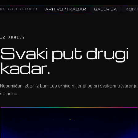
2025 · Saša Matić · Arena Zagreb
18
NA OVOJ STRANICI
ARHIVSKI KADAR
GALERIJA
KON
IZ ARHIVE
Svaki put drugi
kadar.
Nasumičan izbor iz LumiLas arhive mijenja se pri svakom otvaranju
stranice.