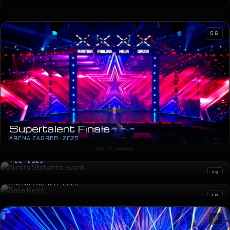
06
Supertalent Finale
ARENA ZAGREB · 2025
Aurora Stellantis Event
MEC · 2025
Saša Matić
23
ARENA ZAGREB · 2025
10
17