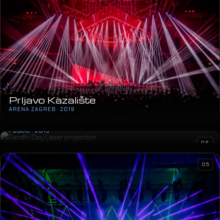
Prljavo Kazalište
ARENA ZAGREB · 2019
Gandhi Day Laser projection
PUBLIC · 2019
06
05