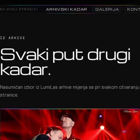
2025 · Supertalent Finale · Arena Zagreb
08
NA OVOJ STRANICI
ARHIVSKI KADAR
GALERIJA
KON
IZ ARHIVE
Svaki put drugi
kadar.
Nasumičan izbor iz LumiLas arhive mijenja se pri svakom otvaranju
stranice.