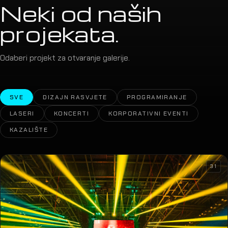
Neki od naših
projekata.
Odaberi projekt za otvaranje galerije.
SVE
DIZAJN RASVJETE
PROGRAMIRANJE
LASERI
KONCERTI
KORPORATIVNI EVENTI
KAZALIŠTE
31