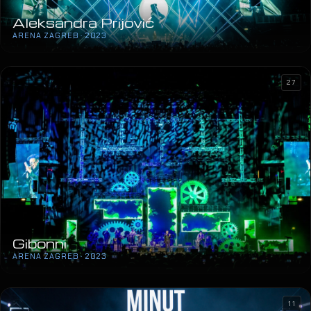
Aleksandra Prijović
ARENA ZAGREB · 2023
27
Gibonni
ARENA ZAGREB · 2023
11