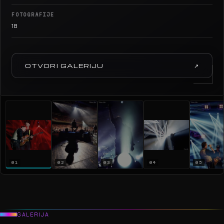
FOTOGRAFIJE
18
OTVORI GALERIJU
↗
01
02
03
04
05
GALERIJA