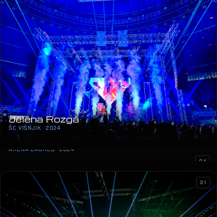
Jelena Rozga
ŠC VIŠNJIK · 2024
Marija Šerifović
ARENA ZAGREB · 2024
04
31