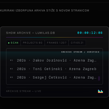
KURIRANI IZBOR
PUNA ARHIVA STIŽE S NOVOM STRANICOM
SHOW ARCHIVE — LUMILAS.DB
00:00:16:15
▶ SCAN
PROJECTS 80
FRAMES 1.207
CITIES 21
2026 · Toni Cetinski · Arena Zagreb
02
2026 · Sergej Ćetković · Arena Zagreb
03
2026 · Peđa Jovanović · Arena Zagreb
04
2026 · MegaDance Party 2 · Arena Zagreb
05
ARCHIVE STREAM — LIVE
2025 · Saša Matić · Arena Zagreb
06
2025 · Aurora Stellantis Event · MEC
07