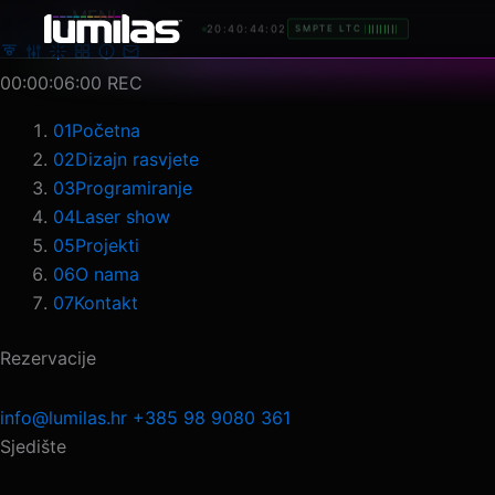
Preskoči
MENU
20:40:47:02
SMPTE LTC
na
sadržaj
00:00:09:00
REC
01
Početna
02
Dizajn rasvjete
03
Programiranje
04
Laser show
05
Projekti
06
O nama
07
Kontakt
Rezervacije
info@lumilas.hr
+385 98 9080 361
Sjedište