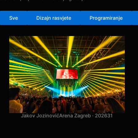
Svaka dvorana koju smo osvijetlili.
Odaberi projekt za otvaranje galerije.
Sve
Dizajn rasvjete
Programiranje
Jakov Jozinović
Arena Zagreb · 2026
31