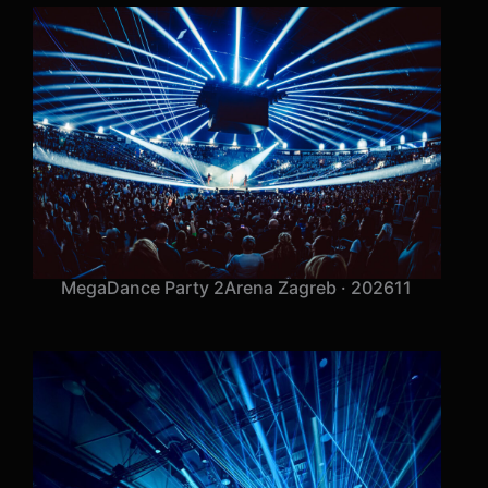
MegaDance Party 2
Arena Zagreb · 2026
11