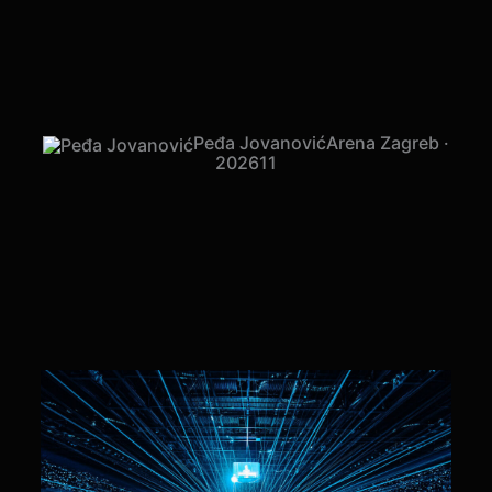
Toni Cetinski
Arena Zagreb · 2026
09
Peđa Jovanović
Arena Zagreb ·
2026
11