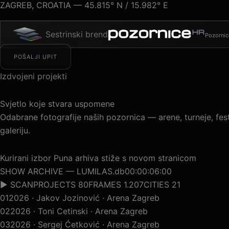
ZAGREB, CROATIA — 45.815° N / 15.982° E
Sestrinski brend
Pozornic
POŠALJI UPIT
Izdvojeni projekti
Svjetlo koje stvara uspomene
Odabrane fotografije naših pozornica — arene, turneje, festiv
galeriju.
Kurirani izbor
Puna arhiva stiže s novom stranicom
SHOW ARCHIVE — LUMILAS.db
00:00:09:00
▶ SCAN
PROJECTS 80
FRAMES 1.207
CITIES 21
01
2026 · Jakov Jozinović · Arena Zagreb
02
2026 · Toni Cetinski · Arena Zagreb
03
2026 · Sergej Ćetković · Arena Zagreb