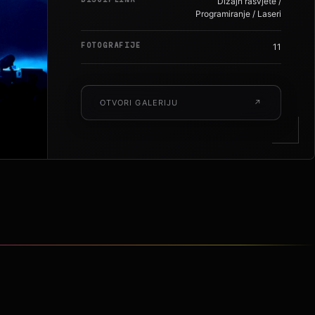
DISCIPLINA
Dizajn rasvjete /
Programiranje / Laseri
FOTOGRAFIJE
11
OTVORI GALERIJU
↗