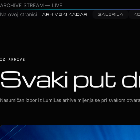
04
2026 · Peđa Jovanović · Arena Zagreb
05
2026 · MegaDance Party 2
ARCHIVE STREAM — LIVE
Na ovoj stranici
ARHIVSKI KADAR
GALERIJA
K
IZ ARHIVE
Svaki put d
Nasumičan izbor iz LumiLas arhive mijenja se pri svakom otvara