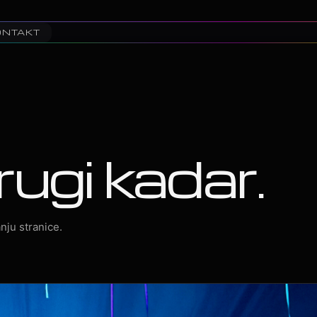
ONTAKT
rugi kadar.
nju stranice.