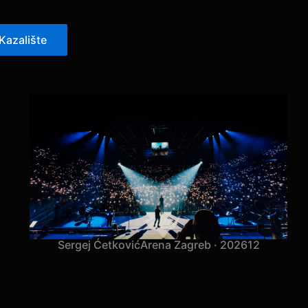
Kazalište
Sergej Ćetković
Arena Zagreb · 2026
12