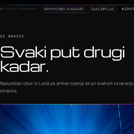
NA OVOJ STRANICI
ARHIVSKI KADAR
GALERIJA
KON
IZ ARHIVE
Svaki put drugi
kadar.
Nasumičan izbor iz LumiLas arhive mijenja se pri svakom otvaranju
stranice.