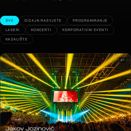
SVE
DIZAJN RASVJETE
PROGRAMIRANJE
LASERI
KONCERTI
KORPORATIVNI EVENTI
KAZALIŠTE
31
Jakov Jozinović