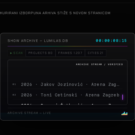
KURIRANI IZBOR
PUNA ARHIVA STIŽE S NOVOM STRANICOM
SHOW ARCHIVE — LUMILAS.DB
00:00:10:18
▶ SCAN
PROJECTS 80
FRAMES 1.207
CITIES 21
2026 · Jakov Jozinović · Arena Zagreb
01
2026 · Toni Cetinski · Arena Zagreb
02
2026 · Sergej Ćetković · Arena Zagreb
03
2026 · Peđa Jovanović · Arena Zagreb
04
ARCHIVE STREAM — LIVE
2026 · MegaDance P
05