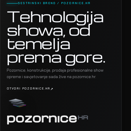
SESTRINSKI BREND / POZORNICE.HR
Tehnologija
showa, od
temelja
prema gore.
Pozornice, konstrukcije, prodaja profesionalne show
opreme i savjetovanje sada žive na pozornice.hr.
OTVORI POZORNICE.HR