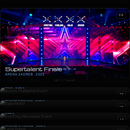
06
Supertalent Finale
ARENA ZAGREB · 2025
Aurora Stellantis Event
MEC · 2025
Saša Matić
23
ARENA ZAGREB · 2025
Emil Frey Mercedes Event
10
2025
Lepa Brena
17
ARENA STOŽICE · 2025