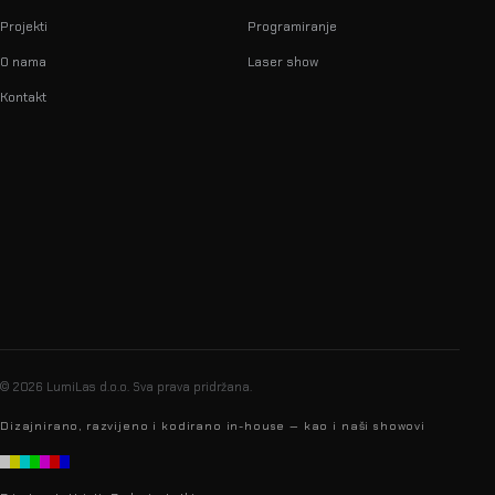
Projekti
Programiranje
O nama
Laser show
Kontakt
info@lumilas.hr
+385 98 9080 361
Ribnjak 26, 10000 Zagreb,
Hrvatska (EU)
© 2026 LumiLas d.o.o.
Sva prava pridržana.
Dizajnirano, razvijeno i kodirano in-house — kao i naši showovi