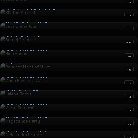
SIX The Musical
04
KAZALIŠTE KOMEDIJA · 2025
Lepa Brena Tour
23
ARENA ZAGREB · 2024
Sergej Ćetković
36
SAVA CENTAR · 2024
Nina Badrić
06
ARENA ZAGREB · 2024
Peugeot Night of Allure
25
MEC · 2024
Milica Pavlović LAV Tour
13
ARENA ZAGREB · 2024
Jelena Rozga
32
ŠC VIŠNJIK · 2024
Marija Šerifović
14
ARENA ZAGREB · 2024
Megadance Party 1
04
ARENA ZAGREB · 2024
Aleksandra Prijović
31
ARENA ZAGREB · 2023