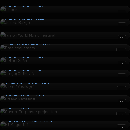
Gibonni
43
ARENA ZAGREB · 2023
Jelena Rozga
27
ARENA ZAGREB · 2022
Fusion World Music Festival
11
PARK MLADEŽI · 2022
Progledaj srcem
14
STADION MAKSIMIR · 2022
Petar Grašo
09
ARENA ZAGREB · 2022
Sergej Ćetković
24
ARENA ZAGREB · 2020
Oliver “Vridilo je”
12
SPALADIUM ARENA · 2019
Prljavo Kazalište
20
ARENA ZAGREB · 2019
Gandhi Day Laser projection
24
PUBLIC · 2019
HT Magenta1
06
TRG BANA JELAČIĆA · 2019
Mercedes Actros Event
05