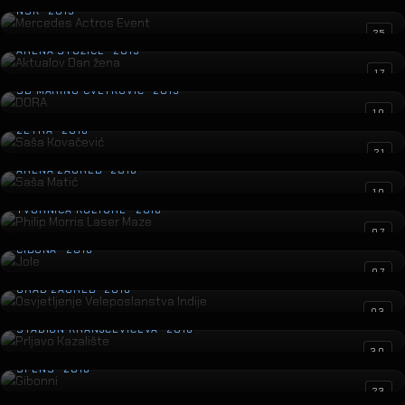
NSK · 2019
Aktualov Dan žena
25
ARENA STOŽICE · 2019
DORA
17
SD MARINO CVETKOVIĆ · 2019
Saša Kovačević
10
ZETRA · 2018
Saša Matić
21
ARENA ZAGREB · 2018
Philip Morris Laser Maze
10
TVORNICA KULTURE · 2018
Jole
07
CIBONA · 2018
Osvjetljenje Veleposlanstva Indije
07
GRAD ZAGREB · 2018
Prljavo Kazalište
03
STADION KRANJČEVIĆEVA · 2018
Gibonni
30
SPENS · 2018
Petar Grašo
23