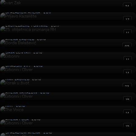
Prljavo Kazalište
24
SPALADIUM ARENA · 2017
25. obljetnica priznanja RH
17
ZAGREBAČKE FONTANE · 2017
Đorđe Balašević
11
ARENA ZAGREB · 2016
Gibonni
05
SAVA CENTAR · 2016
Gibonni i Oliver
11
GRADSKI VRT · 2016
Korak u život
14
HNK ZAGREB · 2016
Gibonni i Oliver
23
ARENA VARAŽDIN · 2016
The Voice
15
HRT · 2016
Gibonni i Oliver
14
ARENA PULA · 2016
Gibonni i Oliver
15
SPALADIUM ARENA · 2016