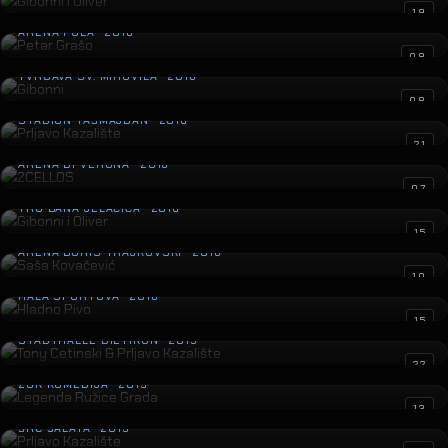
Petar Grašo
19
ARENA PULA · 2016
Gibonni
08
TVRĐAVA SV. MIHOVILA · 2016
Prljavo Kazalište
08
STADION TAŠMAJDAN · 2016
2CELLOS
21
ARENA DI VERONA · 2016
Gibonni i Oliver
07
TRG BANA JELAČIĆA · 2016
Saša Kovačević
15
ARENA BORIS TRAJKOVSKI · 2016
Hladno Pivo
10
HALA SPORTOVA · 2016
Tony Cetinski & Prljavo Kazalište
15
STADTHALLE DIETIKON · 2015
Legenda Ružice Grada
22
ZGK KOMEDIJA · 2015
Prljavo Kazalište
13
ŠRC ŠALATA · 2015