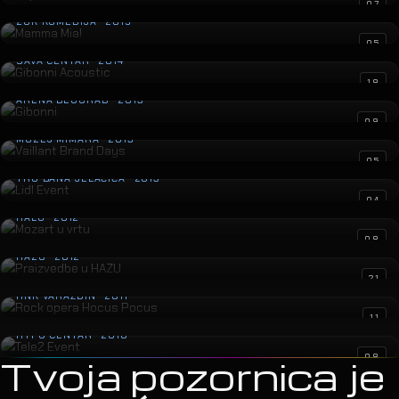
Mamma Mia!
07
ZGK KOMEDIJA · 2015
Gibonni Acoustic
05
SAVA CENTAR · 2014
Gibonni
18
ARENA BEOGRAD · 2013
Vaillant Brand Days
09
MUZEJ MIMARA · 2013
Lidl Event
05
TRG BANA JELAČIĆA · 2013
Mozart u vrtu
04
HALU · 2012
Praizvedbe u HAZU
08
HAZU · 2012
Rock opera Hocus Pocus
21
HNK VARAŽDIN · 2011
Tele2 Event
11
HYPO CENTAR · 2010
08
Tvoja pozornica je