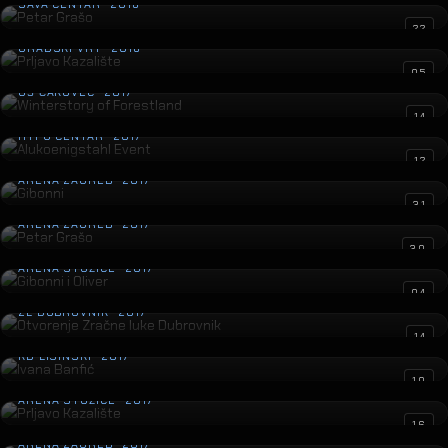
SAVA CENTAR · 2018
Prljavo Kazalište
22
GRADSKI VRT · 2018
Winterstory of Forestland
05
GŠ ČAKOVEC · 2017
Alukoenigstahl Event
14
HYPO CENTAR · 2017
Gibonni
12
ARENA ZAGREB · 2017
Petar Grašo
31
ARENA ZAGREB · 2017
Gibonni i Oliver
30
ARENA STOŽICE · 2017
Otvorenje Zračne luke Dubrovnik
04
ZL DUBROVNIK · 2017
Ivana Banfić
14
KD LISINSKI · 2017
Prljavo Kazalište
10
ARENA STOŽICE · 2017
Ivan Zak
16
ARENA ZAGREB · 2017