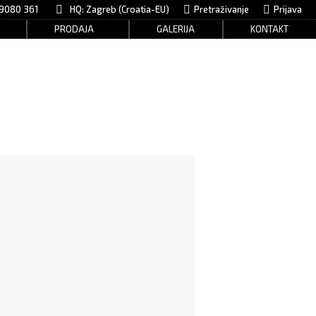
9080 361
HQ: Zagreb (Croatia-EU)
Search:
Pretraživanje
Prijava
PRODAJA
GALERIJA
KONTAKT