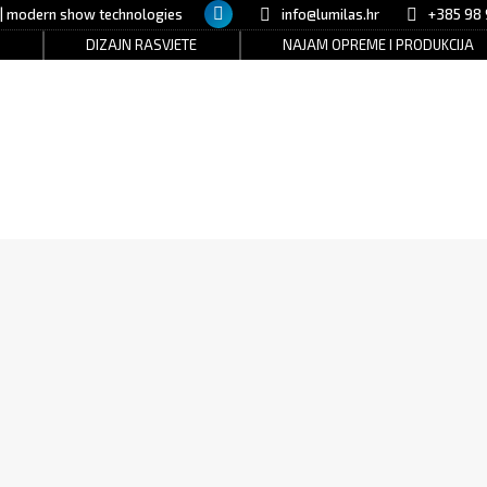
 | modern show technologies
info@lumilas.hr
+385 98 
Facebook
DIZAJN RASVJETE
NAJAM OPREME I PRODUKCIJA
page
opens
in
new
window