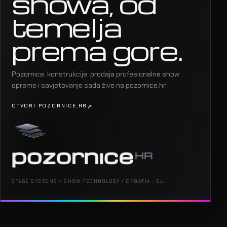
showa, od
temelja
prema gore.
Pozornice, konstrukcije, prodaja profesionalne show
opreme i savjetovanje sada žive na pozornice.hr.
OTVORI POZORNICE.HR
STAGE SYSTEMS / SHOW TECHNOLOGY / CROATIA · EU