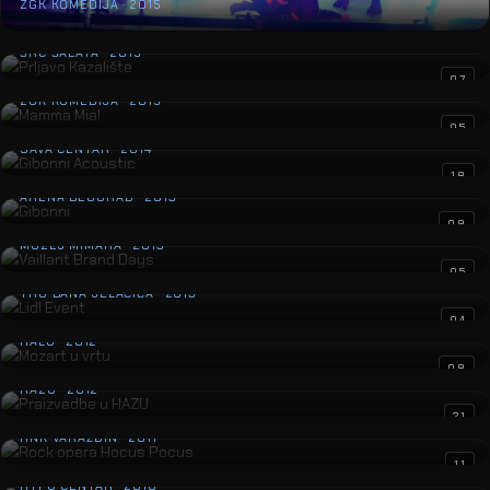
ZGK KOMEDIJA · 2015
Prljavo Kazalište
ŠRC ŠALATA · 2015
Mamma Mia!
07
ZGK KOMEDIJA · 2015
Gibonni Acoustic
05
SAVA CENTAR · 2014
Gibonni
18
ARENA BEOGRAD · 2013
Vaillant Brand Days
09
MUZEJ MIMARA · 2013
Lidl Event
05
TRG BANA JELAČIĆA · 2013
Mozart u vrtu
04
HALU · 2012
Praizvedbe u HAZU
08
HAZU · 2012
Rock opera Hocus Pocus
21
HNK VARAŽDIN · 2011
Tele2 Event
11
HYPO CENTAR · 2010