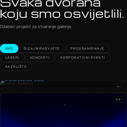
Svaka dvorana
koju smo osvijetlili.
Odaberi projekt za otvaranje galerije.
SVE
DIZAJN RASVJETE
PROGRAMIRANJE
LASERI
KONCERTI
KORPORATIVNI EVENTI
KAZALIŠTE
Jakov Jozinović
ARENA ZAGREB · 2026
31
09