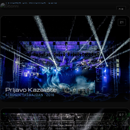
TVRĐAVA SV. MIHOVILA · 2016
08
21
Prljavo Kazalište
STADION TAŠMAJDAN · 2016
07