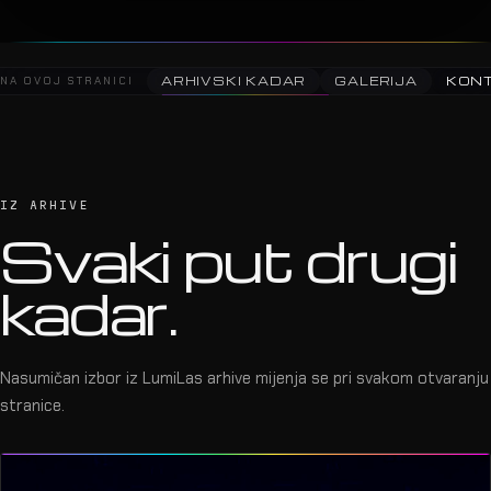
NA OVOJ STRANICI
ARHIVSKI KADAR
GALERIJA
KON
IZ ARHIVE
Svaki put drugi
kadar.
Nasumičan izbor iz LumiLas arhive mijenja se pri svakom otvaranju
stranice.