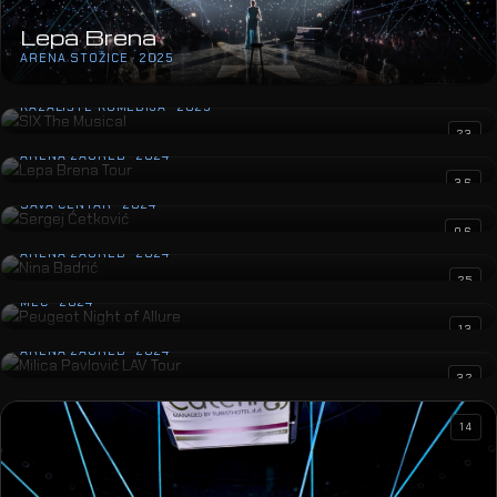
Lepa Brena
ARENA STOŽICE · 2025
SIX The Musical
KAZALIŠTE KOMEDIJA · 2025
Lepa Brena Tour
23
ARENA ZAGREB · 2024
Sergej Ćetković
36
SAVA CENTAR · 2024
Nina Badrić
06
ARENA ZAGREB · 2024
Peugeot Night of Allure
25
MEC · 2024
Milica Pavlović LAV Tour
13
ARENA ZAGREB · 2024
32
14