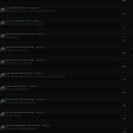
Winterstory of Forestland
05
GŠ ČAKOVEC · 2017
Alukoenigstahl Event
14
HYPO CENTAR · 2017
Gibonni
12
ARENA ZAGREB · 2017
Petar Grašo
31
ARENA ZAGREB · 2017
Gibonni i Oliver
30
ARENA STOŽICE · 2017
Otvorenje Zračne luke Dubrovnik
04
ZL DUBROVNIK · 2017
Ivana Banfić
14
KD LISINSKI · 2017
Prljavo Kazalište
10
ARENA STOŽICE · 2017
Ivan Zak
16
ARENA ZAGREB · 2017
Prljavo Kazalište
24
SPALADIUM ARENA · 2017
25. obljetnica priznanja RH
17