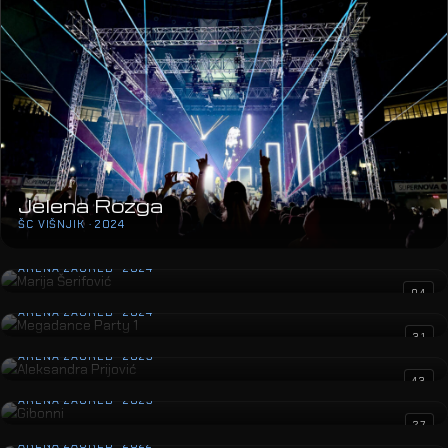
Jelena Rozga
ŠC VIŠNJIK · 2024
Marija Šerifović
ARENA ZAGREB · 2024
Megadance Party 1
04
ARENA ZAGREB · 2024
Aleksandra Prijović
31
ARENA ZAGREB · 2023
Gibonni
43
ARENA ZAGREB · 2023
Jelena Rozga
27
ARENA ZAGREB · 2022