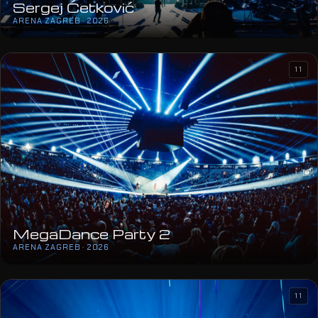
Sergej Ćetković
ARENA ZAGREB · 2026
11
MegaDance Party 2
ARENA ZAGREB · 2026
11