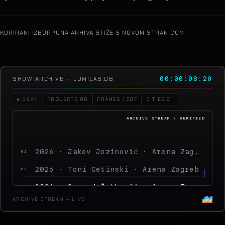
KURIRANI IZBOR
PUNA ARHIVA STIŽE S NOVOM STRANICOM
SHOW ARCHIVE — LUMILAS.DB
00:00:12:01
▶ SCAN
PROJECTS 80
FRAMES 1.207
CITIES 21
2026 · Jakov Jozinović · Arena Zagreb
01
2026 · Toni Cetinski · Arena Zagreb
02
2026 · Sergej Ćetković · Arena Zagreb
03
2026 · Peđa Jovanović · Arena Zagreb
04
ARCHIVE STREAM — LIVE
2026 · MegaDance Party 2 · Arena Zagreb
05