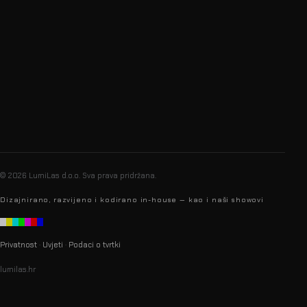
info@lumilas.hr
+385 98 9080 361
Ribnjak 26, 10000 Zagreb,
Hrvatska (EU)
© 2026 LumiLas d.o.o.
Sva prava pridržana.
Dizajnirano, razvijeno i kodirano in-house — kao i naši showovi
Privatnost
·
Uvjeti
·
Podaci o tvrtki
lumilas.hr