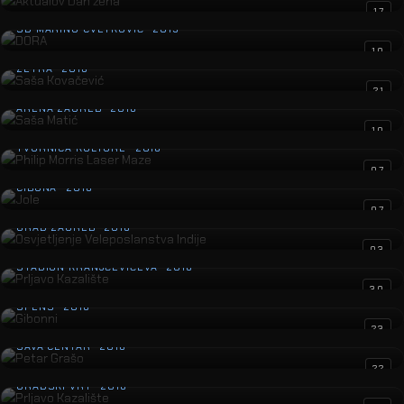
DORA
17
SD MARINO CVETKOVIĆ · 2019
Saša Kovačević
10
ZETRA · 2018
Saša Matić
21
ARENA ZAGREB · 2018
Philip Morris Laser Maze
10
TVORNICA KULTURE · 2018
Jole
07
CIBONA · 2018
Osvjetljenje Veleposlanstva Indije
07
GRAD ZAGREB · 2018
Prljavo Kazalište
03
STADION KRANJČEVIĆEVA · 2018
Gibonni
30
SPENS · 2018
Petar Grašo
23
SAVA CENTAR · 2018
Prljavo Kazalište
22
GRADSKI VRT · 2018