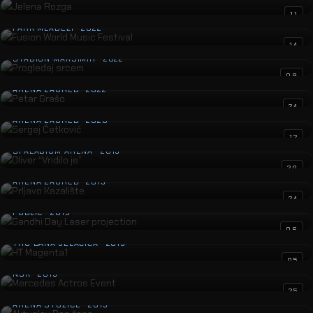
Fusion World Music Festival
11
PARK MLADEŽI · 2022
Progledaj srcem
14
STADION MAKSIMIR · 2022
Petar Grašo
09
ARENA ZAGREB · 2022
Sergej Ćetković
24
ARENA ZAGREB · 2020
Oliver “Vridilo je”
12
SPALADIUM ARENA · 2019
Prljavo Kazalište
20
ARENA ZAGREB · 2019
Gandhi Day Laser projection
24
PUBLIC · 2019
HT Magenta1
06
TRG BANA JELAČIĆA · 2019
Mercedes Actros Event
05
NSK · 2019
Aktualov Dan žena
25
ARENA STOŽICE · 2019