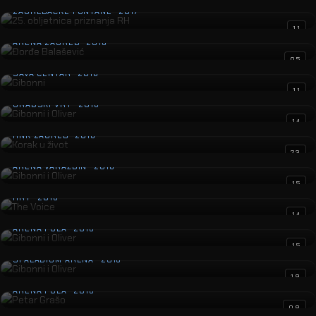
ZAGREBAČKE FONTANE · 2017
Đorđe Balašević
11
ARENA ZAGREB · 2016
Gibonni
05
SAVA CENTAR · 2016
Gibonni i Oliver
11
GRADSKI VRT · 2016
Korak u život
14
HNK ZAGREB · 2016
Gibonni i Oliver
23
ARENA VARAŽDIN · 2016
The Voice
15
HRT · 2016
Gibonni i Oliver
14
ARENA PULA · 2016
Gibonni i Oliver
15
SPALADIUM ARENA · 2016
Petar Grašo
19
ARENA PULA · 2016
Gibonni
08